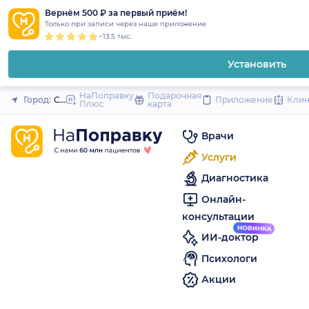
1
2
3
4
5
to
Вернём 500 ₽ за первый приём!
Закрыть
Только при записи через наше приложение
content
~13.5 тыс.
Установить
НаПоправку
Подарочная
Город:
Санкт-Петербург
Приложение
Кли
Плюс
карта
Врачи
Услуги
Диагностика
Онлайн-
консультации
ИИ-доктор
Психологи
Акции