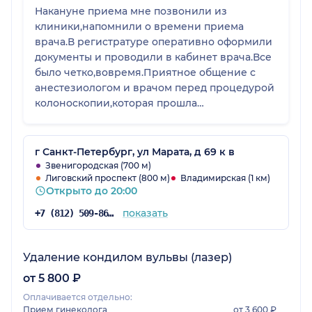
Накануне приема мне позвонили из
клиники,напомнили о времени приема
врача.В регистратуре оперативно оформили
документы и проводили в кабинет врача.Все
было четко,вовремя.Приятное общение с
анестезиологом и врачом перед процедурой
колоноскопии,которая прошла
прекрасно,безболезненно.После процедуры
меня проводили до места.где можно немного
отдохнуть от наркоза,принесли чай.Потом
г Санкт-Петербург, ул Марата, д 69 к в
снова пригласили в кабинет врача,который
Звенигородская (700 м)
Лиговский проспект (800 м)
Владимирская (1 км)
профессионально рассказал о проведенной
Открыто до 20:00
процедуре,выявленных
особенностях,дальнейшем
показать
+7 (812) 509-86-03
наблюдении.Через несколько дней мне
сообщили о готовности
анализов.Прекрасная клиника,работают
Удаление кондилом вульвы (лазер)
профессионалы высокого уровня.
от 5 800 ₽
Оплачивается отдельно:
Прием гинеколога
от 3 600 ₽