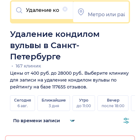
Очистить
Удаление кондилом
вульвы в Санкт-
Петербурге
167 клиник
Цены от 400 руб. до 28000 руб.. Выберите клинику
для записи на удаление кондилом вульвы по
рейтингу на базе 117655 отзывов.
Сегодня
Ближайшие
Утро
Вечер
В
6 авг.
3 дня
до 11:00
после 18:00
8 а