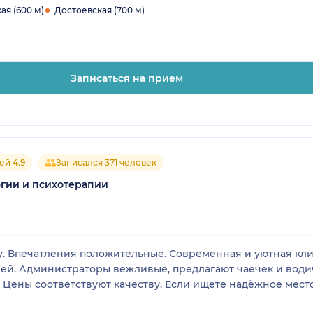
я (600 м)
Достоевская (700 м)
Записаться на прием
ей 4.9
Записался 371 человек
логии и психотерапии
у. Впечатления положительные. Современная и уютная клин
чей. Администраторы вежливые, предлагают чаёчек и водич
. Цены соответствуют качеству. Если ищете надёжное место