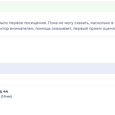
было первое посещение. Пока не могу сказать, насколько в
доктор внимателен, помощь оказывает, первый прием оценю 
 д 44
1.9 км)