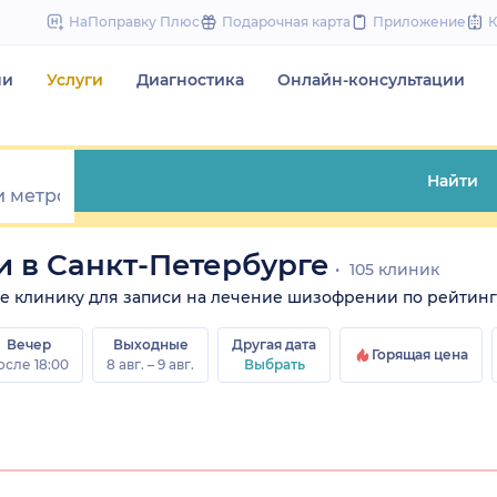
to
НаПоправку Плюс
Подарочная карта
Приложение
content
чи
Услуги
Диагностика
Онлайн-консультации
Найти
 в Санкт-Петербурге
105 клиник
ите клинику для записи на лечение шизофрении по рейтингу
Вечер
Выходные
Другая дата
Горящая цена
осле 18:00
8 авг. – 9 авг.
Выбрать