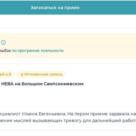
Записаться на прием
кэшбэк
по программе лояльности
ей 4.9
Мгновенная запись
 НЕВА на Большом Сампсониевском
иалист Ульяна Евгеньевна. На пером приеме задавала н
ления мыслей вызывающих тревогу для дальнейшей работ