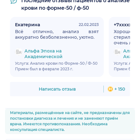
Последние отзывы пациентов о анализе
крови по форме-50 / ф-50
Екатерина
+7xxxxxxxx
22.02.2023
Всё отлично, анализ взят
Хорошее
аккуратно безболезненно, уютно.
стерильно
очень люб
Альфа Эпоха на
Альфа 
Академической
Акаде
Услуга: Анализ крови по Форме-50 / Ф-50
Услуга: Анал
Прием был в феврале 2023 г.
Прием был в 
Написать отзыв
+ 150
Материалы, размещённые на сайте, не предназначены для
постановки диагноза и лечения и не заменяют приём
врача. Имеются противопоказания. Необходима
консультация специалиста.