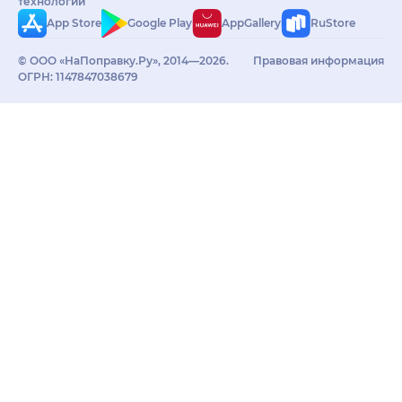
технологий
App Store
Google Play
AppGallery
RuStore
© ООО «НаПоправку.Ру», 2014—2026.
Правовая информация
ОГРН: 1147847038679