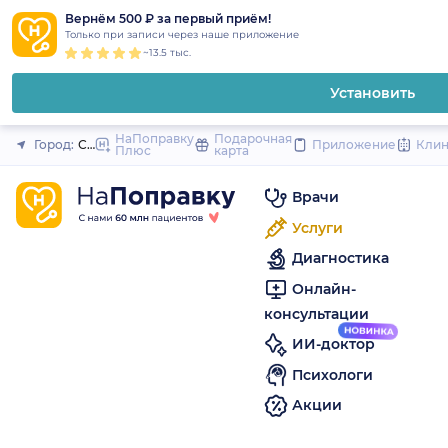
1
2
3
4
5
to
Вернём 500 ₽ за первый приём!
Закрыть
Только при записи через наше приложение
content
~13.5 тыс.
Установить
НаПоправку
Подарочная
Город:
Санкт-Петербург
Приложение
Кли
Плюс
карта
Врачи
Услуги
Диагностика
Онлайн-
консультации
ИИ-доктор
Психологи
Акции