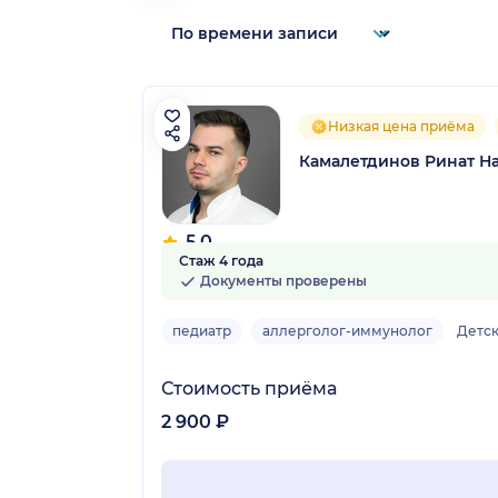
Низкая цена приёма
Камалетдинов Ринат Н
5.0
Стаж 4 года
4 отзыва
Документы проверены
педиатр
аллерголог-иммунолог
Детс
Стоимость приёма
2 900 ₽