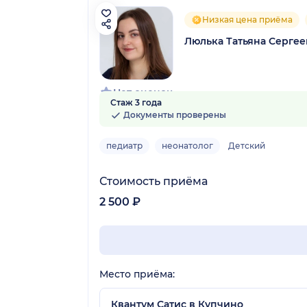
Низкая цена приёма
Люлька Татьяна Сергее
Нет оценок
Стаж 3 года
Документы проверены
педиатр
неонатолог
Детский
Стоимость приёма
2 500 ₽
Место приёма:
Квантум Сатис в Купчино