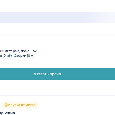
 80 литера а, помещ 52
 (0 м)
Озерки (0 м)
Вызвать врача
Близко от метро
адьевна