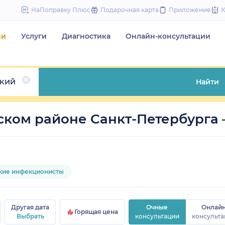
to
НаПоправку Плюс
Подарочная карта
Приложение
content
чи
Услуги
Диагностика
Онлайн-консультации
кий
Найти
ком районе Санкт-Петербурга –
кие инфекционисты
Другая дата
Очные
Онлай
Горящая цена
Выбрать
консультации
консульта