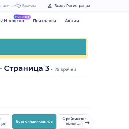
Клиникам
Врачам
Вход / Регистрация
ИИ-доктор
Психологи
Акции
 Страница 3
75 врачей
н
С рейтингом
Есть онлайн-запись
ции
выше 4.0