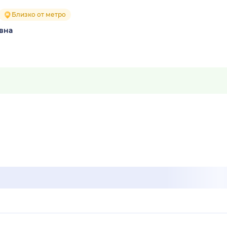
Близко от метро
вна