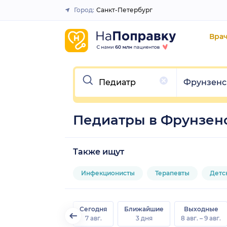
Город:
Санкт-Петербург
Закрыть
Вра
Очистить
Очистить
Фрунзенс
Педиатры в Фрунзенс
Также ищут
Инфекционисты
Терапевты
Детс
Сегодня
Ближайшие
Выходные
7 авг.
3 дня
8 авг. – 9 авг.