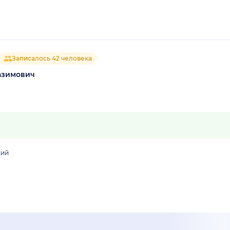
Записалось 42 человека
азимович
кий