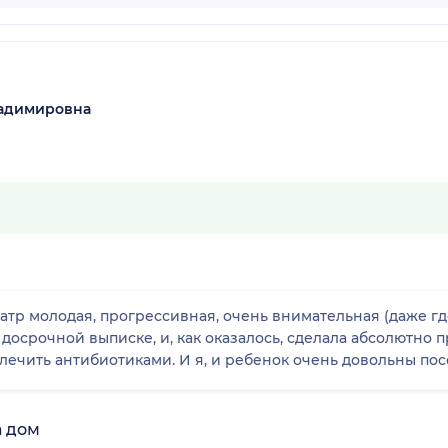
ладимировна
тр молодая, прогрессивная, очень внимательная (даже где
досрочной выписке, и, как оказалось, сделала абсолютно п
бронхит, который все таки пришлось лечить антибиотиками. И я, и ре
а дом