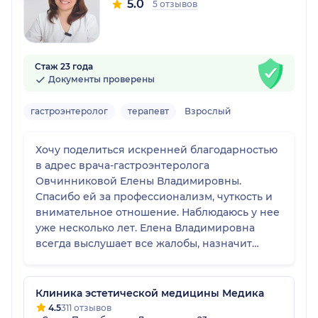
5.0
5 отзывов
Стаж 23 года
Документы проверены
гастроэнтеролог
терапевт
Взрослый
Хочу поделиться искренней благодарностью
в адрес врача-гастроэнтеролога
Овчинниковой Елены Владимировны.
Спасибо ей за профессионализм, чуткость и
внимательное отношение. Наблюдаюсь у нее
уже несколько лет. Елена Владимировна
всегда выслушает все жалобы, назначит
необходимые обследования, подберёт
лечение индивидуально. Я очень рада, что
попала к такому хорошему специалисту,
Клиника эстетической медицины Медика
который не только лечит, но и поддерживает
4.5
311 отзывов