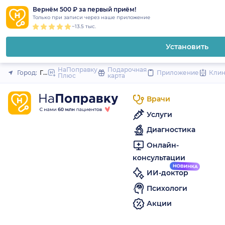
1
2
3
4
5
to
Вернём 500 ₽ за первый приём!
Закрыть
Только при записи через наше приложение
content
~13.5 тыс.
Установить
НаПоправку
Подарочная
Город:
Гатчина (Санкт-Петербург и область)
Приложение
Кли
Плюс
карта
Врачи
Услуги
Диагностика
Онлайн-
консультации
ИИ-доктор
Психологи
Акции