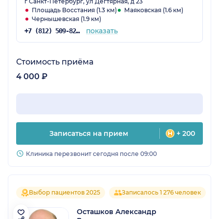
г Санкт-Петербург, ул Дегтярная, д 23
морально.
Площадь Восстания (1.3 км)
Маяковская (1.6 км)
Чернышевская (1.9 км)
показать
+7 (812) 509-82-04
Стоимость приёма
4 000 ₽
Записаться на прием
+ 200
Клиника перезвонит сегодня после 09:00
Выбор пациентов 2025
Записалось 1 276 человек
Осташков Александр