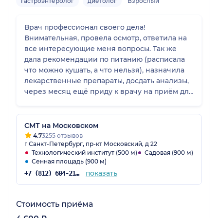
гастроэнтеролог
диетолог
Взрослый
Врач профессионал своего дела!
Внимательная, провела осмотр, ответила на
все интересующие меня вопросы. Так же
дала рекомендации по питанию (расписала
что можно кушать, а что нельзя), назначила
лекарственные препараты, досдать анализы,
через месяц ещё приду к врачу на приём для
коррекции схемы лечения. Данного
специалиста я могу рекомендовать своим
знакомым!
СМТ на Московском
4.7
3255 отзывов
г Санкт-Петербург, пр-кт Московский, д 22
Технологический институт (500 м)
Садовая (900 м)
Сенная площадь (900 м)
показать
+7 (812) 604-21-68
Стоимость приёма