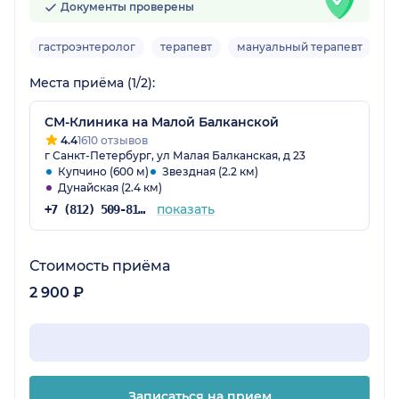
Документы проверены
гастроэнтеролог
терапевт
мануальный терапевт
г
Места приёма (1/2):
СМ-Клиника на Малой Балканской
4.4
1610 отзывов
г Санкт-Петербург, ул Малая Балканская, д 23
Купчино (600 м)
Звездная (2.2 км)
Дунайская (2.4 км)
показать
+7 (812) 509-81-68
Стоимость приёма
2 900 ₽
Записаться на прием