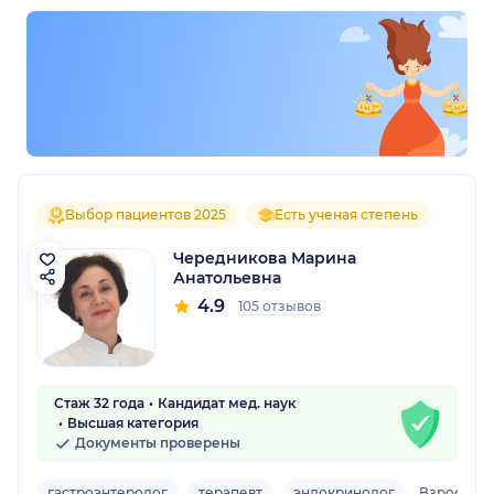
Выбор пациентов 2025
Есть ученая степень
Чередникова Марина
Анатольевна
4.9
105 отзывов
Стаж 32 года
Кандидат мед. наук
Высшая категория
Документы проверены
гастроэнтеролог
терапевт
эндокринолог
Взрослый