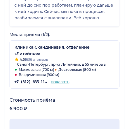
с ней до сих пор работаем, планирую дальше
к ней ходить. Сейчас мы пока в процессе,
разбираемся с анализами. Всё хорошо
объясняет, всё отлично, даже более чем.
Отвечает на все вопросы, общаться с ней
Места приёма (1/2):
комфортно, грамотный специалист.
Клиника Скандинавия, отделение
«Литейное»
4.5
1636 отзывов
г Санкт-Петербург, пр-кт Литейный, д 55 литера а
Маяковская (700 м)
Достоевская (800 м)
Владимирская (900 м)
показать
+7 (812) 635-11-79
Стоимость приёма
6 900 ₽