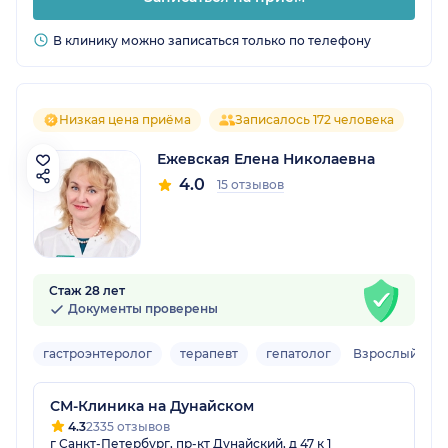
В клинику можно записаться только по телефону
Низкая цена приёма
Записалось 172 человека
Ежевская Елена Николаевна
4.0
15 отзывов
Стаж 28 лет
Документы проверены
гастроэнтеролог
терапевт
гепатолог
Взрослый
СМ-Клиника на Дунайском
4.3
2335 отзывов
г Санкт-Петербург, пр-кт Дунайский, д 47 к 1