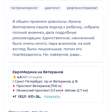
гастроэнтеролог
диетолог
рефлексотерапевт
гиру
В общем приемом довольны. Ирина
Викторовна нашла подход к ребенку, собрала
полный анамнез, дала подробные
рекомендации. Единственное, назначений
было очень много, пара анализов, на мой
взгляд, были лишненькие, потом это
подтвердилось. Но, наверное, ради
перестраховки Ирина Викторовна была
права. Мы обращались, чтобы получить
разрешение на плановую госпитализацию
ЕвроМедика на Ветеранов
из-за повышенного билирубина.
4.6
1667 отзывов
г Санкт-Петербург, пр-кт Ветеранов, д 16
Проспект Ветеранов (700 м)
Ленинский проспект (1.3 км)
Автово (2.7 км)
показать
+7 (812) 635-10-38