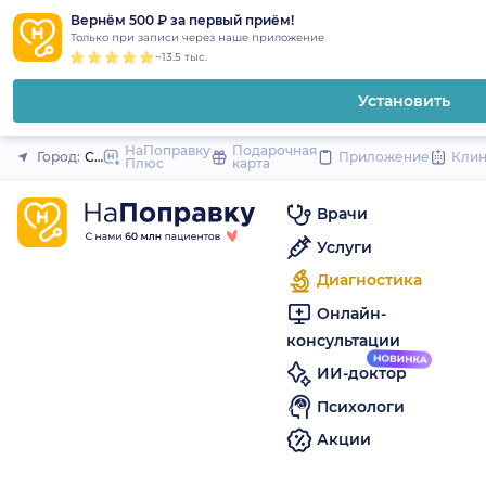
1
2
3
4
5
to
Вернём 500 ₽ за первый приём!
Закрыть
Только при записи через наше приложение
content
~13.5 тыс.
Установить
НаПоправку
Подарочная
Город:
Санкт-Петербург
Приложение
Кли
Плюс
карта
Врачи
Услуги
Диагностика
Онлайн-
консультации
ИИ-доктор
Психологи
Акции