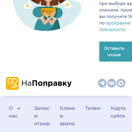
при выборе в
клиники. Кром
вы получите 1
по
программе
лояльности.
Оставить
отзыв
О
Запись
Клиникам
Телемедицина
Карта
нас
и
и
сайта
отзывы
врачам