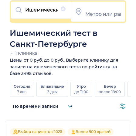
Очистить
Ишемический тест в
Санкт-Петербурге
1 клиника
Цены от 0 руб. до 0 руб.. Выберите клинику для
записи на ишемического теста по рейтингу на
базе 3495 отзывов.
Сегодня
Ближайшие
Утро
Вечер
В
7 авг.
3 дня
до 11:00
после 18:00
8 а
Выбор пациентов 2025
Более 900 врачей