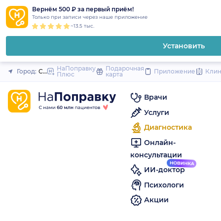
1
2
3
4
5
to
Вернём 500 ₽ за первый приём!
Закрыть
Только при записи через наше приложение
content
~13.5 тыс.
Установить
НаПоправку
Подарочная
Город:
Санкт-Петербург
Приложение
Кли
Плюс
карта
Врачи
Услуги
Диагностика
Онлайн-
консультации
ИИ-доктор
Психологи
Акции