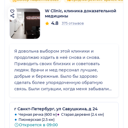
W Сlinic, клиника доказательной
медицины
4.8
375 отзывов
Я довольна выбором этой клиники и
продолжаю ходить в неё снова и снова.
Приводить своих близких и советовать
людям. Врачи и мед персонал лучшие,
добрые и бережные. Было бы здорово
сделать более упорядоченную обратную
связь. Были ситуации, когда меня забывали
предупредить о записи на повторную
вакцинацию или некорректно записывали к
врачу и приходилось переносить визит. Это
г Санкт-Петербург, ул Савушкина, д 24
больше вопрос коммуникации, его легко
Черная речка (600 м)
Старая деревня (2.4 км)
Пионерская (2.5 км)
можно исправить.
Откроется в 09:00