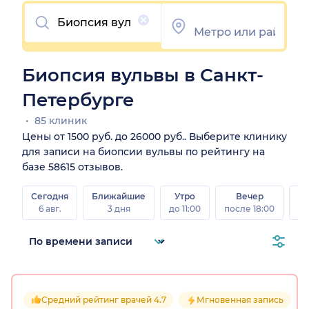
Очистить
Биопсия вульвы в Санкт-
Петербурге
85 клиник
Цены от 1500 руб. до 26000 руб.. Выберите клинику
для записи на биопсии вульвы по рейтингу на
базе 58615 отзывов.
Сегодня
Ближайшие
Утро
Вечер
В
6 авг.
3 дня
до 11:00
после 18:00
8 а
Средний рейтинг врачей 4.7
Мгновенная запись