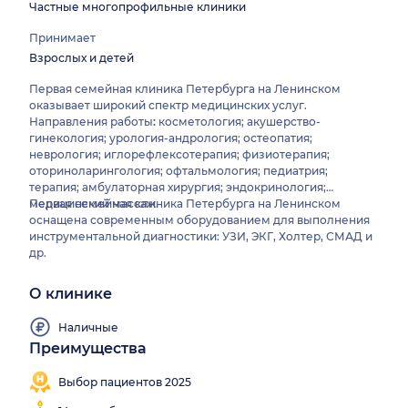
Частные многопрофильные клиники
Принимает
Взрослых и детей
Первая семейная клиника Петербурга на Ленинском
оказывает широкий спектр медицинских услуг.
Направления работы
:
косметология; акушерство-
гинекология; урология-андрология; остеопатия;
неврология; иглорефлексотерапия; физиотерапия;
оториноларингология; офтальмология; педиатрия;
терапия; амбулаторная хирургия; эндокринология;
медицинский массаж.
Первая семейная клиника Петербурга на Ленинском
оснащена современным оборудованием для выполнения
инструментальной диагностики: УЗИ, ЭКГ, Холтер, СМАД и
др.
О клинике
Наличные
Преимущества
Работаем
Мгновенная
все
запись
Выбор пациентов 2025
выходные