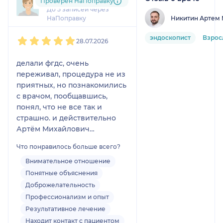
1 отзыв
Проверен НаПоправку
До 5 записей через
Никитин Артем
НаПоправку
1
2
3
4
5
эндоскопист
Взрос
28.07.2026
делали фгдс, очень
переживал, процедура не из
приятных, но познакомились
с врачом, пообщавшись,
понял, что не все так и
страшно. и действительно
Артём Михайлович
отличный специалист. все
Что понравилось больше всего?
прошло за считанные
минуты.
Внимательное отношение
после расписал все
Понятные объяснения
"проблемки" на понятном
Доброжелательность
языке.
Профессионализм и опыт
выражаю огромную
Результативное лечение
благодарность
Находит контакт с пациентом