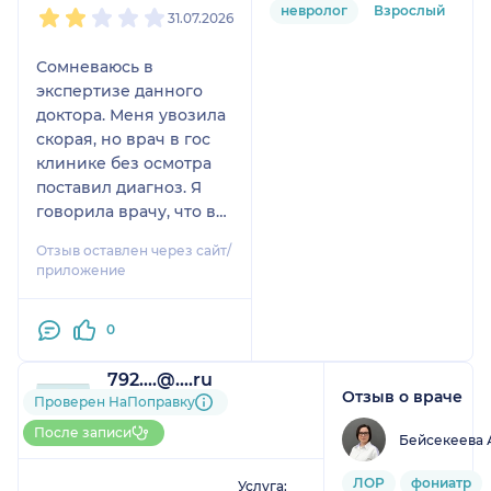
невролог
Взрослый
31.07.2026
Сомневаюсь в
экспертизе данного
доктора. Меня увозила
скорая, но врач в гос
клинике без осмотра
поставил диагноз. Я
говорила врачу, что в
скорой сказали что
Отзыв оставлен через сайт/
скорее всего
приложение
защемление нерва.
Данный врач вместо
0
того чтобы услышать
мою проблему, просто
792....@....ru
списала диагноз из
Отзыв о враче
1 отзыв
Проверен НаПоправку
выписки больницы в
До 5 записей через
которой меня даже
После записи
Бейсекеева 
НаПоправку
невролог не
1
2
3
4
5
осматривал. И
ЛОР
фониатр
Услуга: