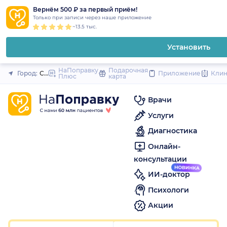
1
2
3
4
5
1
2
3
4
5
1
2
3
4
5
to
Вернём 500 ₽ за первый приём!
Закрыть
Только при записи через наше приложение
content
~13.5 тыс.
Установить
НаПоправку
Подарочная
Город:
Санкт-Петербург
Приложение
Кли
Плюс
карта
Врачи
Услуги
Диагностика
Онлайн-
консультации
ИИ-доктор
Психологи
Акции