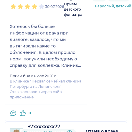
выписала мне
Прием
Взрослый, детский
30.07.2026
успокоительные и
детского
фониатра
рекомендацию к
психиатру. Итог! Я с
Хотелось бы больше
воспаленным нервом
информации от врача при
проходила 1,5 месяца,
диалоге, казалось, что мы
но на успокоительных.
вытягивали какие то
Врача не рекомендую.
объяснения. В целом прошло
норм, получили необходимую
справку для колледжа. Клиника
тоже вполне приличная
Прием был в июле 2026 г.
Рекомендую её для посещения,
В клинике "Первая семейная клиника
но врачей изучать нужно по
Петербурга на Ленинском"
первому визиту, чтобы понять
Отзыв оставлен через сайт/
приложение
хорош или плох.
0
+7xxxxxxxx77
Отзыв о враче