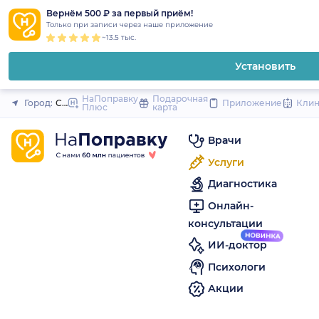
1
2
3
4
5
to
Вернём 500 ₽ за первый приём!
Закрыть
Только при записи через наше приложение
content
~13.5 тыс.
Установить
НаПоправку
Подарочная
Город:
Санкт-Петербург
Приложение
Кли
Плюс
карта
Врачи
Услуги
Диагностика
Онлайн-
консультации
ИИ-доктор
Психологи
Акции