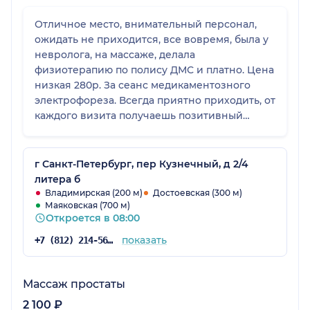
Отличное место, внимательный персонал,
ожидать не приходится, все вовремя, была у
невролога, на массаже, делала
физиотерапию по полису ДМС и платно. Цена
низкая 280р. За сеанс медикаментозного
электрофореза. Всегда приятно приходить, от
каждого визита получаешь позитивный
заряд и избавление от недуга (пришла с
очень сильной болью в спине) , через 2
месяца не осталось и следа от болезни.
г Санкт-Петербург, пер Кузнечный, д 2/4
Через 2 месяца сделаю еще 15 процедур и
литера б
надеюсь все пройдет окончательно. Врачам
Владимирская (200 м)
Достоевская (300 м)
Маяковская (700 м)
отдельная благодарность и поклон за
Откроется в 08:00
профессионализм и внимательность к
проблеме пациента. Рекомендую
показать
+7 (812) 214-56-68
пользоваться клиникой, так как даже есть
бесплатная закрытая парковка, как вишенка
на тортик, клиника работает с 8. 00, заехать
Массаж простаты
на парковку можно в 7. 45. Очень просторное,
2 100 ₽