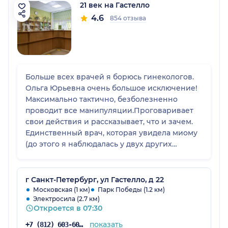
21 век на Гастелло
4.6
854 отзыва
Больше всех врачей я борюсь гинекологов.
Ольга Юрьевна очень большое исключение!
Максимально тактично, безболезненно
проводит все манипуляции.Проговаривает
свои действия и рассказывает, что и зачем.
Единственный врач, которая увидела миому
(до этого я наблюдалась у двух других
специалистов в дорогостоящей клинике)
Провели лечение, перед планированием
беременности. В беременность не было
г Санкт-Петербург, ул Гастелло, д 22
никаких проблем. Однозначно я еще
Московская (1 км)
Парк Победы (1.2 км)
Электросила (2.7 км)
вернусь!
Откроется в 07:30
показать
+7 (812) 603-60-42