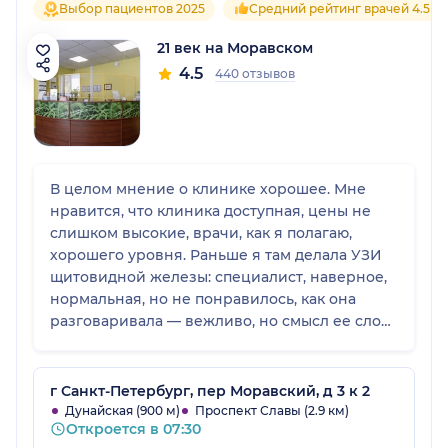
Выбор пациентов 2025
Средний рейтинг врачей 4.5
21 век на Моравском
4.5
440 отзывов
В целом мнение о клинике хорошее. Мне
нравится, что клиника доступная, цены не
слишком высокие, врачи, как я полагаю,
хорошего уровня. Раньше я там делала УЗИ
щитовидной железы: специалист, наверное,
нормальная, но не понравилось, как она
разговаривала — вежливо, но смысл ее слов
был неприятный. При этом у меня был
хороший опыт с неврологом для мамы: у нее
был опоясывающий герпес, врач помог, и
г Санкт-Петербург, пер Моравский, д 3 к 2
было удобно, что можно было звонить ему с
Дунайская (900 м)
Проспект Славы (2.9 км)
Откроется в 07:30
вопросами и корректировать лечение по