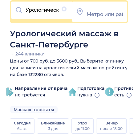
Очистить
Урологический массаж в
Санкт-Петербурге
244 клиники
Цены от 700 руб. до 3600 руб.. Выберите клинику
для записи на урологический массаж по рейтингу
на базе 132280 отзывов.
Направление от врача
Подготовка
Противоп
не требуется
нужна
есть
Массаж простаты
Сегодня
Ближайшие
Утро
Вечер
В
6 авг.
3 дня
до 11:00
после 18:00
8 а