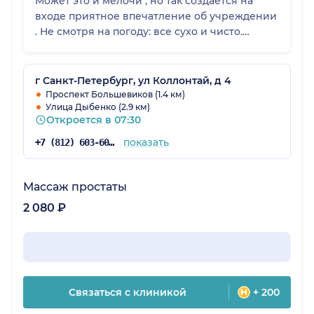
Может это и мелочи , но так создаётся на
входе приятное впечатление об учреждении
. Не смотря на погоду: все сухо и чисто.
Приятный персонал в регистратуре , три
девушки , что очень важно (не создаются
очереди) . Зона для деток , аквариум ..
г Санкт-Петербург, ул Коллонтай, д 4
ребёнок занят, пока оформляются документы
Проспект Большевиков (1.4 км)
Улица Дыбенко (2.9 км)
. Очень приятное впечатление от посещения
Откроется в 07:30
клиники на Коллонтай !
показать
+7 (812) 603-60-42
Массаж простаты
2 080 ₽
Связаться с клиникой
+ 200