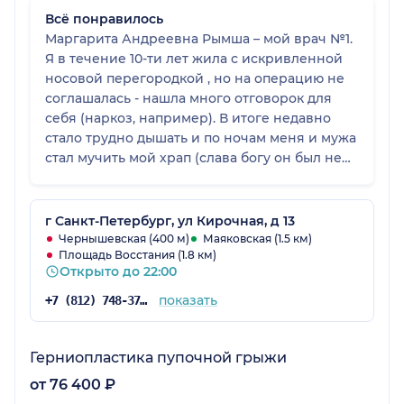
Всё понравилось
Маргарита Андреевна Рымша – мой врач №1.
Я в течение 10-ти лет жила с искривленной
носовой перегородкой , но на операцию не
соглашалась - нашла много отговорок для
себя (наркоз, например). В итоге недавно
стало трудно дышать и по ночам меня и мужа
стал мучить мой храп (слава богу он был не
сильный). Тут я решила больше не запускать –
поспрашивала что? Куда? К кому? Мне
порекомендовали Рымшу Маргариту
г Санкт-Петербург, ул Кирочная, д 13
Андреевну. Прошло все, как у Христа за
Чернышевская (400 м)
Маяковская (1.5 км)
Площадь Восстания (1.8 км)
пазухой! Поэтому хочу дать совет людям с той
Открыто до 22:00
же проблемой. Не рисуйте себе страшных
картин, не терпите и не раздумывайте,
показать
+7 (812) 748-37-76
нельзя запускать собственное здоровье. Тем
более что от дыхания зависит работа многих
внутренних органов.
Герниопластика пупочной грыжи
от 76 400 ₽