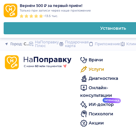
1
2
3
4
5
to
Вернём 500 ₽ за первый приём!
Закрыть
Только при записи через наше приложение
content
~13.5 тыс.
Установить
НаПоправку
Подарочная
Город:
Санкт-Петербург
Приложение
Кли
Плюс
карта
Врачи
Услуги
Диагностика
Онлайн-
консультации
ИИ-доктор
Психологи
Акции