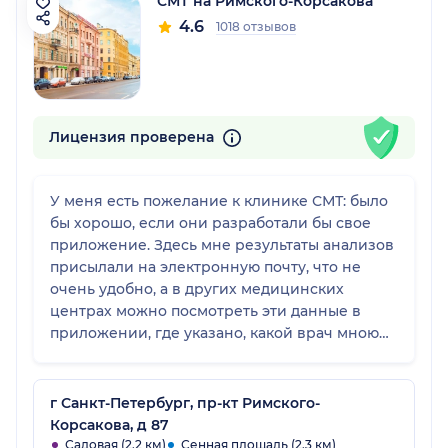
СМТ на Римского-Корсакова
4.6
1018 отзывов
Лицензия проверена
У меня есть пожелание к клинике СМТ: было
бы хорошо, если они разработали бы свое
приложение. Здесь мне результаты анализов
присылали на электронную почту, что не
очень удобно, а в других медицинских
центрах можно посмотреть эти данные в
приложении, где указано, какой врач мною
занимался. Я думаю, что можно клинике "5"
поставить, так отрицательных впечатлений
она у меня не вызвала. Там чисто, приемы
г Санкт-Петербург, пр-кт Римского-
вовремя, я и лежал там, мне делали
Корсакова, д 87
операцию, все отлично было по исполнению.
Садовая (2.2 км)
Сенная площадь (2.3 км)