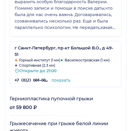
выразить особую благодарность Валерии.
Помимо записи и помощи в поиске даты,что
была для нас очень важна. Договаривались,
созванивались несколько раз. Еще и была
параллельно психологом. Не передать,какая
была поддержка от неё. Даже после
операции! Валерии выражаю
благодарность!!! Представляю, как это тяжело
г Санкт-Петербург, пр-кт Большой В.О., д 49-
быть всегда на связи с пациентом!
51
Горный институт (1 км)
Василеостровская (1 км)
Спортивная (2.3 км)
Открыто до 21:00
показать
+7 (812) 604-60-54
Герниопластика пупочной грыжи
от 59 800 ₽
Грыжесечение при грыже белой линии
живота