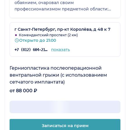
обаянием, очаровал своим
профессионализмом предметной области:
все подробно объяснил, рекомендации
хирурга вели к естественности. Как результат
-довольная, красивая женщина с вновь
г Санкт-Петербург, пр-кт Королёва, д 48 к 7
поднятой самооценкой!
Комендантский проспект (2 км)
Открыто до 21:00
показать
+7 (812) 604-21-61
Герниопластика послеоперационной
вентральной грыжи (с использованием
сетчатого имплантата)
от 88 000 ₽
Записаться на прием