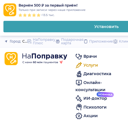
1
2
3
4
5
to
Вернём 500 ₽ за первый приём!
Закрыть
Только при записи через наше приложение
content
~13.5 тыс.
Установить
НаПоправку
Подарочная
Город:
Санкт-Петербург
Приложение
Кли
Плюс
карта
Врачи
Услуги
Диагностика
Онлайн-
консультации
ИИ-доктор
Психологи
Акции