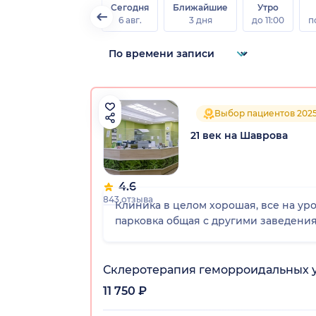
Сегодня
Ближайшие
Утро
6 авг.
3 дня
до 11:00
п
Выбор пациентов 202
21 век на Шаврова
4.6
843 отзыва
Клиника в целом хорошая, все на уро
парковка общая с другими заведениям
Склеротерапия геморроидальных уз
11 750 ₽