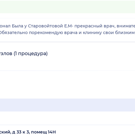
нал Была у Старовойтовой Е.М- прекрасный врач, внимате
 Обязательно порекомендую врача и клинику свои близким
лов (1 процедура)
кий, д 33 к 3, помещ 14Н