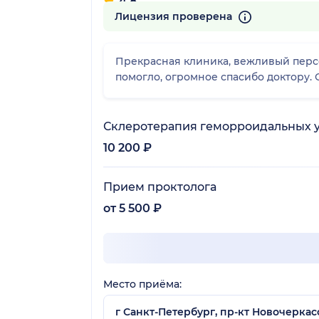
4.8
832 отзыва
Лицензия проверена
Прекрасная клиника, вежливый персо
помогло, огромное спасибо доктору.
Склеротерапия геморроидальных уз
10 200 ₽
Прием проктолога
от 5 500 ₽
Место приёма:
г Санкт-Петербург, пр-кт Новочеркасс