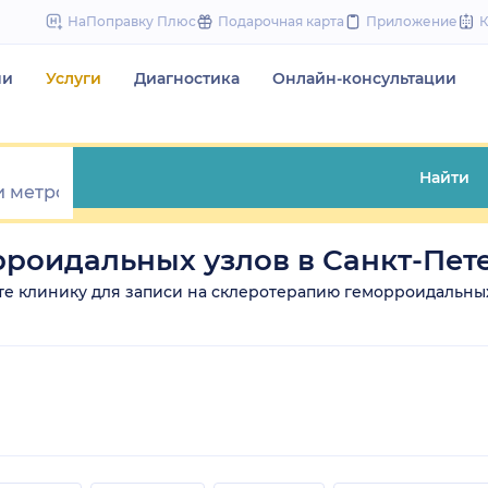
to
НаПоправку Плюс
Подарочная карта
Приложение
content
чи
Услуги
Диагностика
Онлайн-консультации
Найти
роидальных узлов в Санкт-Пет
рите клинику для записи на склеротерапию геморроидальны