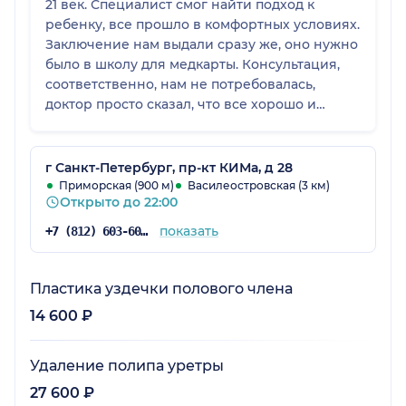
21 век. Специалист смог найти подход к
ребенку, все прошло в комфортных условиях.
Заключение нам выдали сразу же, оно нужно
было в школу для медкарты. Консультация,
соответственно, нам не потребовалась,
доктор просто сказал, что все хорошо и
предоставил результаты. Записалась я
быстро, администраторы в клинике были
приветливые. В этом медицинском центре
г Санкт-Петербург, пр-кт КИМа, д 28
мы были первый раз, и все удачно.
Приморская (900 м)
Василеостровская (3 км)
Открыто до 22:00
показать
+7 (812) 603-60-42
Пластика уздечки полового члена
14 600 ₽
Удаление полипа уретры
27 600 ₽