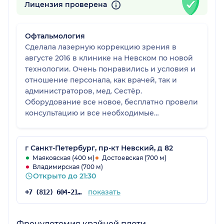
Лицензия проверена
Офтальмология
Сделала лазерную коррекцию зрения в
августе 2016 в клинике на Невском по новой
технологии. Очень понравились и условия и
отношение персонала, как врачей, так и
администраторов, мед. Сестёр.
Оборудование все новое, бесплатно провели
консультацию и все необходимые
исследования, все подробно рассказали - как
именно будет проходить операция, какие
гарантии, последствия и Тд После операции
г Санкт-Петербург, пр-кт Невский, д 82
бесплатно наблюдают на протяжении 3-х
Маяковская (400 м)
Достоевская (700 м)
Владимирская (700 м)
месяцев. Также при каждом посещении не
Открыто до 21:30
сидишь в очереди вообще! В клинике очень
чисто, предлагают чай, кофе, воду.
показать
+7 (812) 604-21-60
Френулотомия крайней плоти