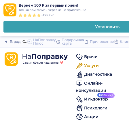
1
2
3
4
5
to
Вернём 500 ₽ за первый приём!
Закрыть
Только при записи через наше приложение
content
~13.5 тыс.
Установить
НаПоправку
Подарочная
Город:
Санкт-Петербург
Приложение
Кли
Плюс
карта
Врачи
Услуги
Диагностика
Онлайн-
консультации
ИИ-доктор
Психологи
Акции