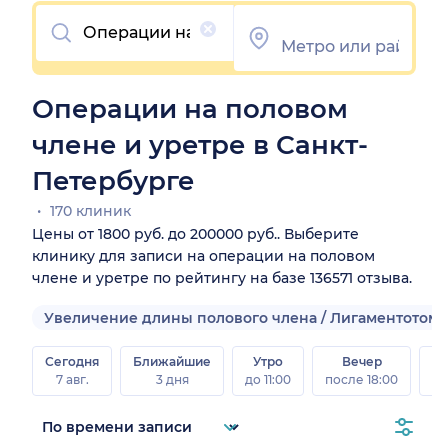
Очистить
Операции на половом
члене и уретре в Санкт-
Петербурге
170 клиник
Цены от 1800 руб. до 200000 руб.. Выберите
клинику для записи на операции на половом
члене и уретре по рейтингу на базе 136571 отзыва.
Увеличение длины полового члена / Лигаментотом
Сегодня
Ближайшие
Утро
Вечер
В
7 авг.
3 дня
до 11:00
после 18:00
8 а