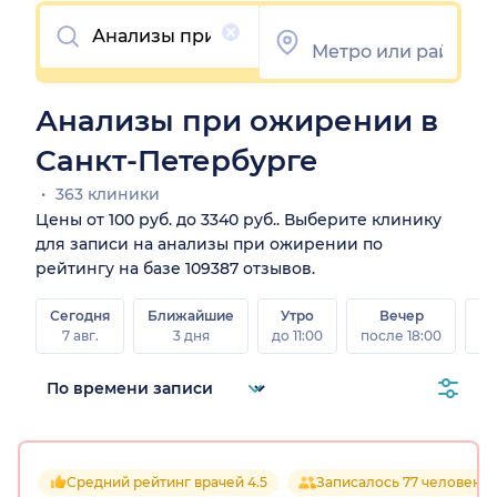
Очистить
Анализы при ожирении в
Санкт-Петербурге
363 клиники
Цены от 100 руб. до 3340 руб.. Выберите клинику
для записи на анализы при ожирении по
рейтингу на базе 109387 отзывов.
Сегодня
Ближайшие
Утро
Вечер
В
7 авг.
3 дня
до 11:00
после 18:00
8 а
Средний рейтинг врачей 4.5
Записалось 77 человек