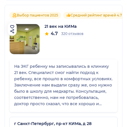
Выбор пациентов 2025
Средний рейтинг врачей 4.7
21 век на КИМа
4.7
320 отзывов
На ЭКГ ребенку мы записывались в клинику
21 век. Специалист смог найти подход к
ребенку, все прошло в комфортных условиях.
Заключение нам выдали сразу же, оно нужно
было в школу для медкарты. Консультация,
соответственно, нам не потребовалась,
доктор просто сказал, что все хорошо и
предоставил результаты. Записалась я
быстро, администраторы в клинике были
приветливые. В этом медицинском центре
г Санкт-Петербург, пр-кт КИМа, д 28