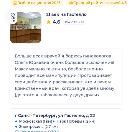
Выбор пациентов 2025
Средний рейтинг врачей 4.5
21 век на Гастелло
4.6
854 отзыва
Больше всех врачей я борюсь гинекологов.
Ольга Юрьевна очень большое исключение!
Максимально тактично, безболезненно
проводит все манипуляции.Проговаривает
свои действия и рассказывает, что и зачем.
Единственный врач, которая увидела миому
(до этого я наблюдалась у двух других
специалистов в дорогостоящей клинике)
Провели лечение, перед планированием
беременности. В беременность не было
г Санкт-Петербург, ул Гастелло, д 22
никаких проблем. Однозначно я еще
Московская (1 км)
Парк Победы (1.2 км)
Электросила (2.7 км)
вернусь!