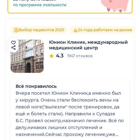
по программе лояльности
Выбор пациентов 2025
24 года работаем на рынке
Юнион Клиник, международный
медицинский центр
4.3
1947 отзывов
Всё понравилось
Вчера посетил Юнион Клиник,а именно был
у хирурга. Очень стали беспокоить вены на
левой ноге("вылезли" после тренировок, да
ещё и болеть стали). Направили к Суладзе
Б.С. Провел осмотр,назначил лечение. Всё по
делу,никаких лишних отступлений и
назначений.Сейчас прохожу лечение,уже