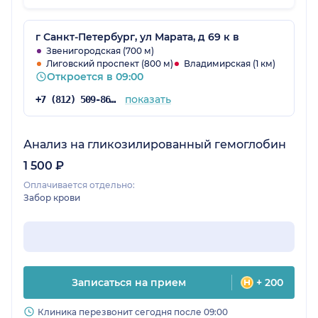
есть улучшения. Анализы сдавал тоже в этой
клинике.Цена как везде,не заметил большой
разницы.А вот качество оказываемых услуг-
г Санкт-Петербург, ул Марата, д 69 к в
хорошее. Скоро повторный приём у
Звенигородская (700 м)
Лиговский проспект (800 м)
Владимирская (1 км)
Суладзе,думаю,не разочарует.
Откроется в 09:00
показать
+7 (812) 509-86-03
Анализ на гликозилированный гемоглобин
1 500 ₽
Оплачивается отдельно:
Забор крови
Записаться на прием
+ 200
Клиника перезвонит сегодня после 09:00