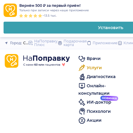
1
2
3
4
5
to
Вернём 500 ₽ за первый приём!
Закрыть
Только при записи через наше приложение
content
~13.5 тыс.
Установить
НаПоправку
Подарочная
Город:
Санкт-Петербург
Приложение
Кли
Плюс
карта
Врачи
Услуги
Диагностика
Онлайн-
консультации
ИИ-доктор
Психологи
Акции