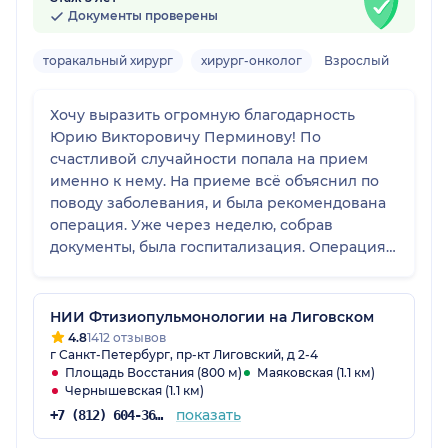
Документы проверены
торакальный хирург
хирург-онколог
Взрослый
Хочу выразить огромную благодарность
Юрию Викторовичу Перминову! По
счастливой случайности попала на прием
именно к нему. На приеме всё объяснил по
поводу заболевания, и была рекомендована
операция. Уже через неделю, собрав
документы, была госпитализация. Операция
прошла отлично. Врач очень внимательный и
отзывчивый, всегда интересовался
самочувствием, и отвечал на все вопросы.
НИИ Фтизиопульмонологии на Лиговском
После выписке так же остались на связи, что
4.8
1412 отзывов
г Санкт-Петербург, пр-кт Лиговский, д 2-4
не мало важно. Еще раз огромное спасибо!!!
Площадь Восстания (800 м)
Маяковская (1.1 км)
Чернышевская (1.1 км)
показать
+7 (812) 604-36-34