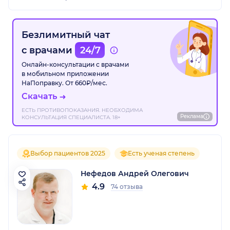
Безлимитный чат
с врачами
24/7
Онлайн-консультации с врачами
в мобильном приложении
НаПоправку. От 660₽/мес.
Скачать
ЕСТЬ ПРОТИВОПОКАЗАНИЯ. НЕОБХОДИМА
Реклама
КОНСУЛЬТАЦИЯ СПЕЦИАЛИСТА. 18+
Выбор пациентов 2025
Есть ученая степень
Нефедов Андрей Олегович
4.9
74 отзыва