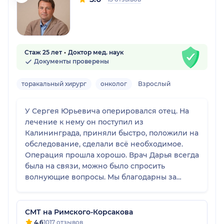
Стаж 25 лет
Доктор мед. наук
Документы проверены
торакальный хирург
онколог
Взрослый
У Сергея Юрьевича оперировался отец. На
лечение к нему он поступил из
Калининграда, приняли быстро, положили на
обследование, сделали всё необходимое.
Операция прошла хорошо. Врач Дарья всегда
была на связи, можно было спросить
волнующие вопросы. Мы благодарны за
своевременно оказанную помощь,
качественно проведённую операцию и
доброжелательное отношение. Надеемся на
СМТ на Римского-Корсакова
долгосрочный хороший результат!
4.6
1017 отзывов