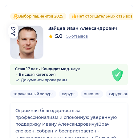
Выбор пациентов 2025
Нет отрицательных отзывов
Зайцев Иван Александрович
5.0
56 отзывов
Стаж 17 лет
Кандидат мед. наук
Высшая категория
Документы проверены
торакальный хирург
хирург
онколог
хирург-онколо
Огромная благодарность за
профессионализм и спокойную уверенную
поддержку Ивану Александровичу!Врач
спокоен, собран и беспристрастен -
наилучшие качества для хирурга. Пожалуй