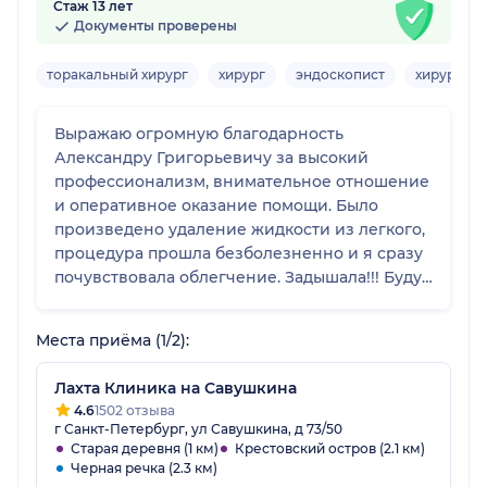
Стаж 13 лет
Документы проверены
торакальный хирург
хирург
эндоскопист
хирург-он
Выражаю огромную благодарность
Александру Григорьевичу за высокий
профессионализм, внимательное отношение
и оперативное оказание помощи. Было
произведено удаление жидкости из легкого,
процедура прошла безболезненно и я сразу
почувствовала облегчение. Задышала!!! Буду
еще обращаться. Рекомендую этого доктора!
Спасибо Вам большое и дай Бог Вам
Места приёма (1/2):
здоровья!
Лахта Клиника на Савушкина
4.6
1502 отзыва
г Санкт-Петербург, ул Савушкина, д 73/50
Старая деревня (1 км)
Крестовский остров (2.1 км)
Черная речка (2.3 км)