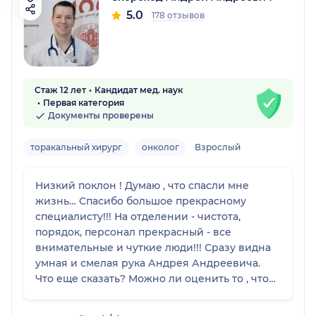
5.0
178 отзывов
Стаж 12 лет
Кандидат мед. наук
Первая категория
Документы проверены
торакальный хирург
онколог
Взрослый
Низкий поклон ! Думаю , что спасли мне
жизнь… Спасибо большое прекрасному
специалисту!!! На отделении - чистота,
порядок, персонал прекрасный - все
внимательные и чуткие люди!!! Сразу видна
умная и смелая рука Андрея Андреевича.
Что еще сказать? Можно ли оценить то , что
тебе фактически подарили жизнь - думаю
мало таких слов! Благодарю!