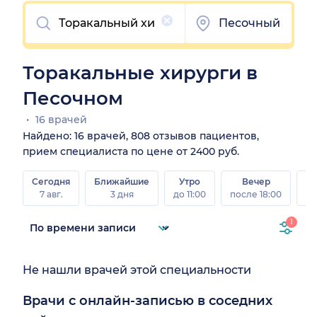
Очистить
Песочный
Торакальные хирурги в
Песочном
16 врачей
Найдено: 16 врачей, 808 отзывов пациентов,
прием специалиста по цене от 2400 руб.
Сегодня
Ближайшие
Утро
Вечер
В
7 авг.
3 дня
до 11:00
после 18:00
8 а
1
Не нашли врачей этой специальности
Врачи с онлайн-записью в соседних