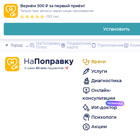
1
2
3
4
5
to
Вернём 500 ₽ за первый приём!
Закрыть
Только при записи через наше приложение
content
~13.5 тыс.
Установить
НаПоправку
Подарочная
Город:
Песочный (Санкт-Петербург и область)
Приложение
Кли
Плюс
карта
Врачи
Услуги
Диагностика
Онлайн-
консультации
ИИ-доктор
Психологи
Акции