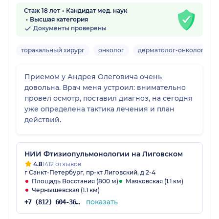
Стаж 18 лет
Кандидат мед. наук
Высшая категория
Документы проверены
торакальный хирург
онколог
дерматолог-онколог
В
Приемом у Андрея Олеговича очень
довольна. Врач меня устроил: внимательно
провел осмотр, поставил диагноз, на сегодня
уже определена тактика лечения и план
действий.
НИИ Фтизиопульмонологии на Лиговском
4.8
1412 отзывов
г Санкт-Петербург, пр-кт Лиговский, д 2-4
Площадь Восстания (800 м)
Маяковская (1.1 км)
Чернышевская (1.1 км)
показать
+7 (812) 604-36-34