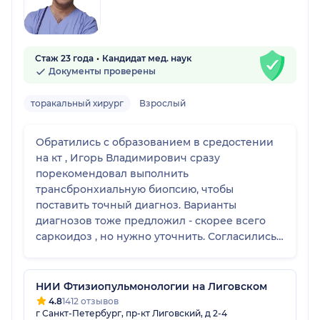
Стаж 23 года
Кандидат мед. наук
Документы проверены
торакальный хирург
Взрослый
Обратились с образованием в средостении
на кт , Игорь Владимирович сразу
порекомендовал выполнить
трансбронхиальную биопсию, чтобы
поставить точный диагноз. Варианты
диагнозов тоже предложил - скорее всего
саркоидоз , но нужно уточнить. Согласились
на биопсию , доктор все выполнил четко ,
диагноз подтвердился! Замечательный врач,
спасибо большое за оказанную помощь!
НИИ Фтизиопульмонологии на Лиговском
4.8
1412 отзывов
г Санкт-Петербург, пр-кт Лиговский, д 2-4