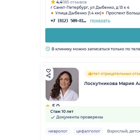
4.4
1165 отзывов
г Санкт-Петербург, ул Дыбенко, д 13 к 4
Улица Дыбенко (1.4 км)
Проспект Больше
показать
+7 (812) 509-81-68
В клинику можно записаться только по тел
Нет отрицательных отз
Лоскутникова Мария А
5.0
Стаж 10 лет
14 отзывов
Документы проверены
невролог
цефалголог
Взрослый, детс