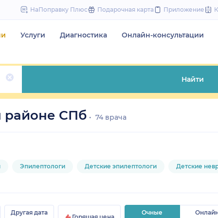
to
НаПоправку Плюс
Подарочная карта
Приложение
content
чи
Услуги
Диагностика
Онлайн-консультации
Найти
м районе СПб
74 врача
и
Эпилептологи
Детские эпилептологи
Детские нев
Другая дата
Очные
Онлай
Горящая цена