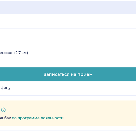
виков (2.7 км)
Записаться на прием
ефону
кэшбэк
по программе лояльности