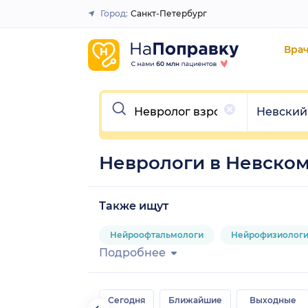
Город:
Санкт-Петербург
Закрыть
Вра
Очистить
Очистить
Невский
Неврологи в Невско
Также ищут
Нейроофтальмологи
Нейрофизиолог
Подробнее
Сегодня
Ближайшие
Выходные