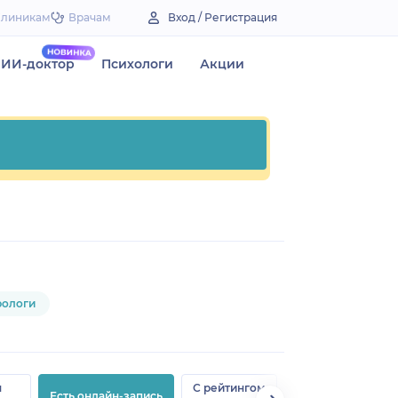
Клиникам
Врачам
Вход / Регистрация
ИИ-доктор
Психологи
Акции
рологи
н
С рейтингом
Есть онлайн-запись