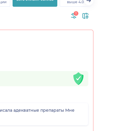
ции
выше 4.0
1
исала адекватные препараты Мне