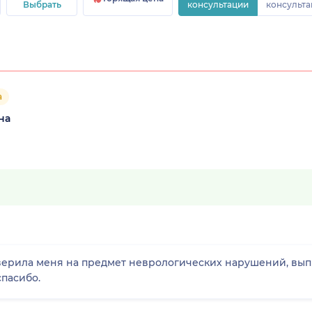
Выбрать
консультации
консульта
а
на
верила меня на предмет неврологических нарушений, вып
пасибо.