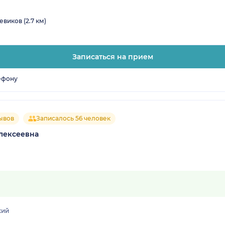
виков (2.7 км)
Записаться на прием
ефону
ывов
Записалось 56 человек
лексеевна
кий