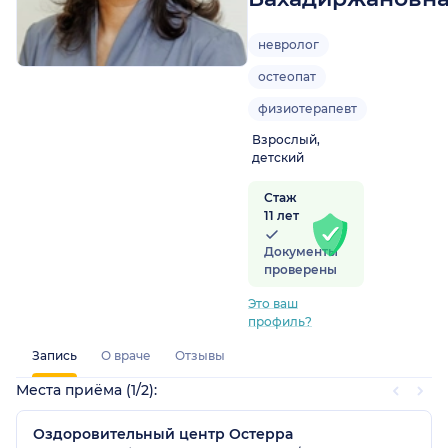
невролог
остеопат
физиотерапевт
Взрослый,
детский
Стаж
11 лет
Документы
проверены
Это ваш
профиль?
Запись
О враче
Отзывы
Места приёма (1/2):
Оздоровительный центр Остерра