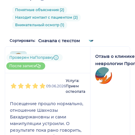
Понятные объяснения (2)
Находит контакт с пациентом (2)
Внимательный осмотр (1)
Сортировать:
Отзыв о клинике
796....@....ru
Проверен НаПоправку
1 отзыв
неврологии Про
После записи
1
2
3
4
5
Услуга:
09.06.2026
Прием
остеопата
Посещение прошло нормально,
отношение Шахнозы
Бахадиржановны и сами
манипуляции устроили. О
результате пока рано говорить,