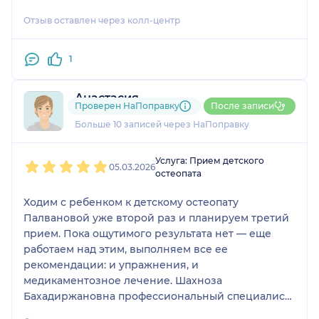
Отзыв оставлен через колл-центр
1
Анастасия
Проверен НаПоправку
После записи
3 отзыва
Больше 10 записей через НаПоправку
1
2
3
4
5
Услуга: Прием детского
05.03.2026
остеопата
Ходим с ребенком к детскому остеопату
Палвановой уже второй раз и планируем третий
прием. Пока ощутимого результата нет — еще
работаем над этим, выполняем все ее
рекомендации: и упражнения, и
медикаментозное лечение. Шахноза
Бахадиржановна профессиональный специалист,
дает дельные советы, с ребенком общается