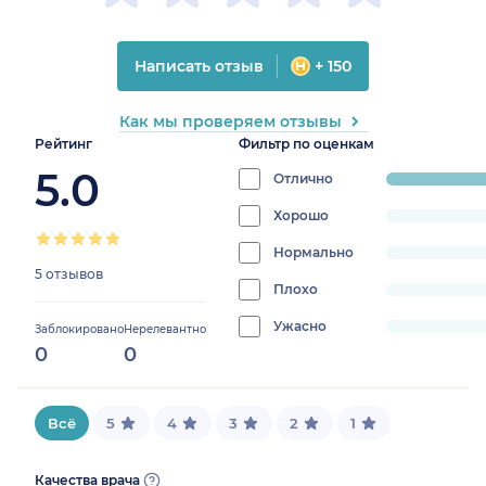
Написать отзыв
+ 150
Как мы проверяем отзывы
Рейтинг
Фильтр по оценкам
5.0
Отлично
progress:
100%
Хорошо
progress:
0%
Нормально
progress:
5 отзывов
0%
Плохо
progress:
0%
Ужасно
progress:
Заблокировано
Нерелевантно
0
0
0%
Всё
5
4
3
2
1
Качества врача