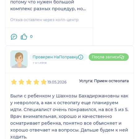
потому что нужен большой
комплекс разных процедур, но
сам прием оставил хорошее
Отзыв оставлен через колл-центр
впечатление. В клинике и на
ресепшене всё было комфортно,
за такие деньги обслуживают
0
очень хорошо.
796....@....ru
Проверен НаПоправку
После записи
1 отзыв
1
2
3
4
5
Услуга: Прием остеопата
19.05.2026
Были с ребенком у Шахнозы Бахадиржановны как
у невролога, а как к остеопату еще планируем
идти. Специалист очень понравился, на все 5 из 5.
Врач внимательная, хорошо и качественно
осматривает ребенка, понятно все объясняет и
хорошо отвечает на вопросы. Дальше будем к ней
ходить.