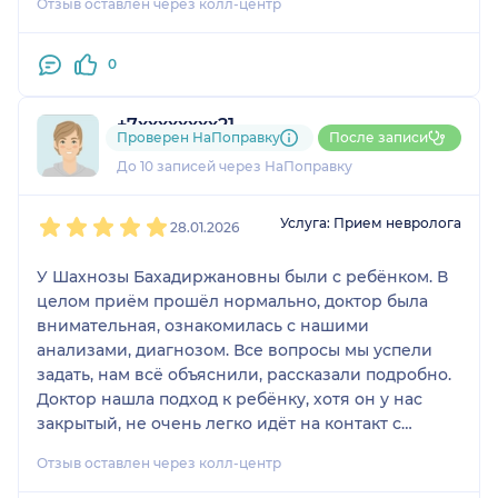
Отзыв оставлен через колл-центр
хорошо, вежливая и грамотная. Пойдём к ней
ещё.
0
+7xxxxxxxx21
Проверен НаПоправку
После записи
2 отзыва
До 10 записей через НаПоправку
1
2
3
4
5
Услуга: Прием невролога
28.01.2026
У Шахнозы Бахадиржановны были с ребёнком. В
целом приём прошёл нормально, доктор была
внимательная, ознакомилась с нашими
анализами, диагнозом. Все вопросы мы успели
задать, нам всё объяснили, рассказали подробно.
Доктор нашла подход к ребёнку, хотя он у нас
закрытый, не очень легко идёт на контакт с
врачами. Здесь ребёнок чувствовал себя
Отзыв оставлен через колл-центр
спокойно, общение прошло нормально. Нас сразу
направили на обследование, которое проходили