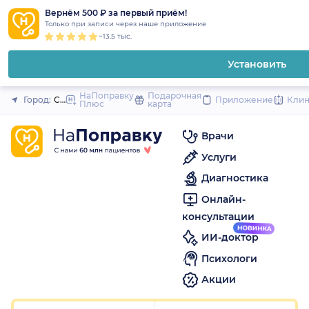
1
2
3
4
5
1
2
3
4
5
1
2
3
4
5
to
Вернём 500 ₽ за первый приём!
Закрыть
Только при записи через наше приложение
content
~13.5 тыс.
Установить
НаПоправку
Подарочная
Город:
Санкт-Петербург
Приложение
Кли
Плюс
карта
Врачи
Услуги
Диагностика
Онлайн-
консультации
ИИ-доктор
Психологи
Акции