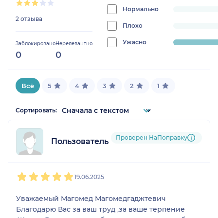
0%
Нормально
progress:
2 отзыва
0%
Плохо
progress:
0%
Ужасно
progress:
Заблокировано
Нерелевантно
0
0
50%
Всё
5
4
3
2
1
Сортировать:
Проверен НаПоправку
Пользователь НаПоправку
1
2
3
4
5
19.06.2025
Уважаемый Магомед Магомедгаджтевич
Благодарю Вас за ваш труд ,за ваше терпение