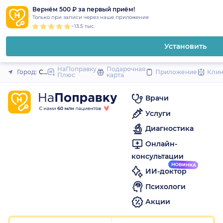
1
2
3
4
5
1
2
3
4
5
1
2
3
4
5
to
Вернём 500 ₽ за первый приём!
Закрыть
Только при записи через наше приложение
content
~13.5 тыс.
Установить
НаПоправку
Подарочная
Город:
Санкт-Петербург
Приложение
Кли
Плюс
карта
Врачи
Услуги
Диагностика
Онлайн-
консультации
ИИ-доктор
Психологи
Акции