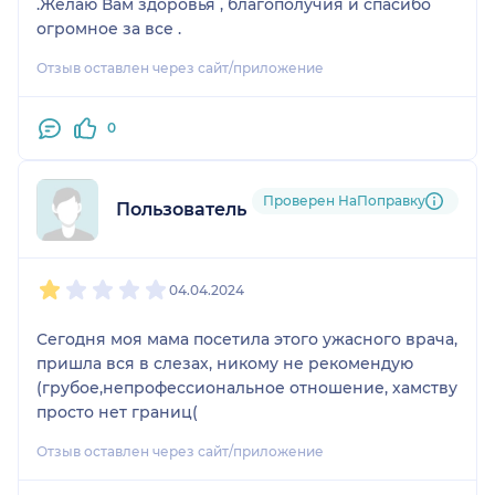
.Желаю Вам здоровья , благополучия и спасибо
огромное за все .
Отзыв оставлен через сайт/приложение
0
Проверен НаПоправку
Пользователь НаПоправку
1
2
3
4
5
04.04.2024
Сегодня моя мама посетила этого ужасного врача,
пришла вся в слезах, никому не рекомендую
(грубое,непрофессиональное отношение, хамству
просто нет границ(
Отзыв оставлен через сайт/приложение