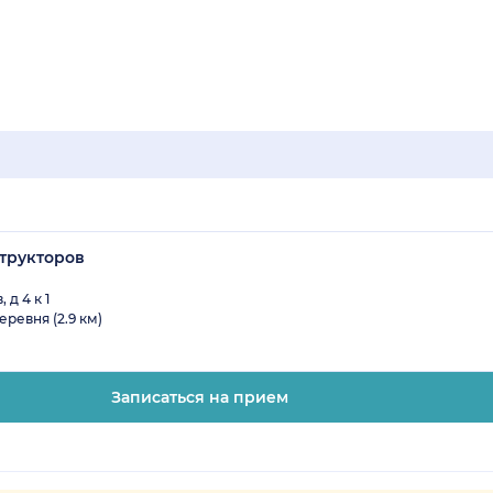
трукторов
д 4 к 1
еревня (2.9 км)
Записаться на прием