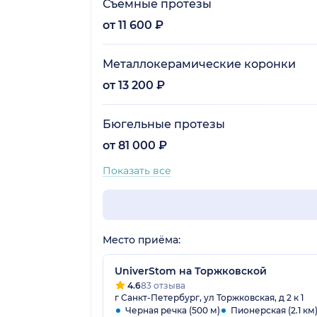
Съемные протезы
от 11 600 ₽
Металлокерамические коронки
от 13 200 ₽
Бюгельные протезы
от 81 000 ₽
Показать все
Место приёма:
UniverStom на Торжковской
4.6
83 отзыва
г Санкт-Петербург, ул Торжковская, д 2 к 1
Черная речка (500 м)
Пионерская (2.1 км