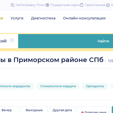
to
НаПоправку Плюс
Подарочная карта
Приложение
content
чи
Услуги
Диагностика
Онлайн-консультации
кий
Найти
ды в Приморском районе СПб
12
тологи-эндодонты
Стоматологи-хирурги
Ортодонты
Вечер
Выходные
Другая дата
Горящая цена