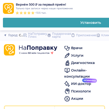
1
2
3
4
5
1
2
3
4
5
to
Вернём 500 ₽ за первый приём!
Закрыть
Только при записи через наше приложение
content
~13.5 тыс.
Установить
НаПоправку
Подарочная
Город:
Санкт-Петербург
Приложение
Кли
Плюс
карта
Врачи
Услуги
Диагностика
Онлайн-
консультации
ИИ-доктор
Психологи
Акции