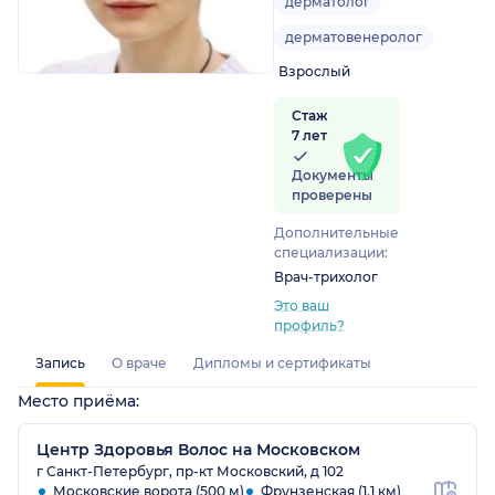
дерматолог
дерматовенеролог
Взрослый
Стаж
7 лет
Документы
проверены
Дополнительные
специализации:
Врач-трихолог
Это ваш
профиль?
Запись
О враче
Дипломы и сертификаты
Место приёма:
Центр Здоровья Волос на Московском
г Санкт-Петербург, пр-кт Московский, д 102
Московские ворота (500 м)
Фрунзенская (1.1 км)