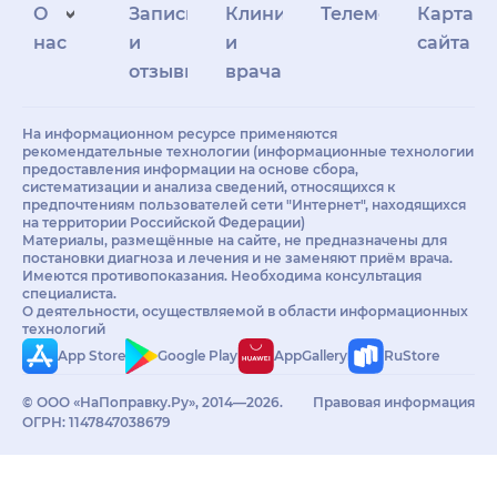
О
Запись
Клиникам
Телемедицина
Карта
нас
и
и
сайта
отзывы
врачам
На информационном ресурсе применяются
рекомендательные технологии (информационные технологии
предоставления информации на основе сбора,
систематизации и анализа сведений, относящихся к
предпочтениям пользователей сети "Интернет", находящихся
на территории Российской Федерации)
Материалы, размещённые на сайте, не предназначены для
постановки диагноза и лечения и не заменяют приём врача.
Имеются противопоказания. Необходима консультация
специалиста.
О деятельности, осуществляемой в области информационных
технологий
App Store
Google Play
AppGallery
RuStore
© ООО «НаПоправку.Ру», 2014—2026.
Правовая информация
ОГРН: 1147847038679