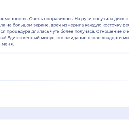
ременности . Очень понравилось. На руки получила диск с 
ела на большом экране, врач измерила каждую косточку реб
 вся процедура длилась чуть более получаса. Отношение оч
ова! Единственный минус, это ожидание около двадцати м
я меня.