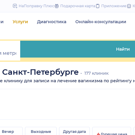
to
НаПоправку Плюс
Подарочная карта
Приложение
content
чи
Услуги
Диагностика
Онлайн-консультации
Найти
 Санкт-Петербурге
177 клиник
ите клинику для записи на лечение вагинизма по рейтингу на
Вечер
Выходные
Другая дата
Горящая цена