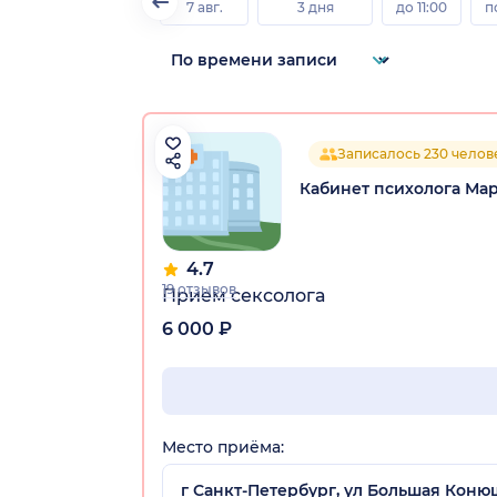
7 авг.
3 дня
до 11:00
п
Записалось 230 челов
Кабинет психолога Мар
4.7
19 отзывов
Прием сексолога
6 000 ₽
Место приёма:
г Санкт-Петербург, ул Большая Коню