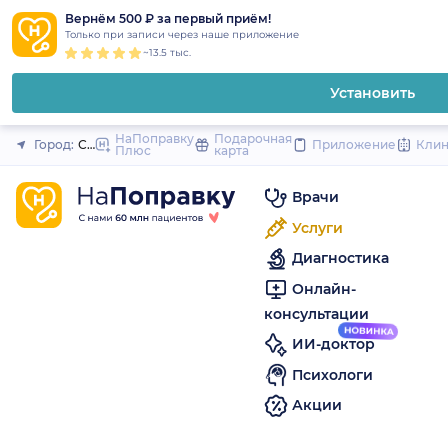
1
2
3
4
5
to
Вернём 500 ₽ за первый приём!
Закрыть
Только при записи через наше приложение
content
~13.5 тыс.
Установить
НаПоправку
Подарочная
Город:
Санкт-Петербург
Приложение
Кли
Плюс
карта
Врачи
Услуги
Диагностика
Онлайн-
консультации
ИИ-доктор
Психологи
Акции