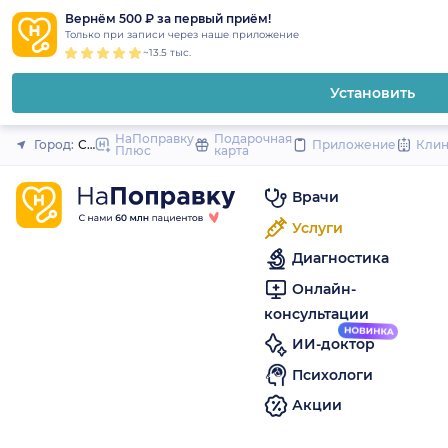
1
2
3
4
5
to
Вернём 500 ₽ за первый приём!
Закрыть
Только при записи через наше приложение
content
~13.5 тыс.
Установить
НаПоправку
Подарочная
Город:
Санкт-Петербург
Приложение
Кли
Плюс
карта
Врачи
Услуги
Диагностика
Онлайн-
консультации
ИИ-доктор
Психологи
Акции