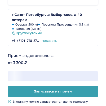
лечение. Удобно, что есть личный кабинет,
где можно посмотреть историю визитов и
результаты анализов. По ДМС неоднократно
г Санкт-Петербург, ш Выборгское, д 40
обращалась, всегда довольна.
литера а
Озерки (500 м)
Проспект Просвещения (1.5 км)
Удельная (2.8 км)
Круглосуточно
показать
+7 (812) 748-37-83
Прием эндокринолога
от 3 300 ₽
Записаться на прием
В клинику можно записаться только по телефону