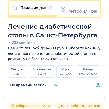
Очистить
Лечение диабетической
стопы в Санкт-Петербурге
232 клиники
Цены от 2100 руб. до 14000 руб.. Выберите клинику
для записи на лечение диабетической стопы по
рейтингу на базе 173320 отзывов.
Сегодня
Ближайшие
Утро
Вечер
В
7 авг.
3 дня
до 11:00
после 18:00
8 а
Выбор пациентов 2025
14 лет работаем на рынке