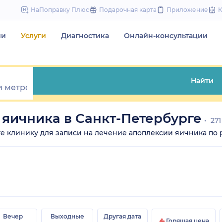
to
НаПоправку Плюс
Подарочная карта
Приложение
content
чи
Услуги
Диагностика
Онлайн-консультации
Найти
яичника в Санкт-Петербурге
271
ите клинику для записи на лечение апоплексии яичника по 
Вечер
Выходные
Другая дата
Горящая цена