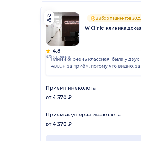
Выбор пациентов 202
W Сlinic, клиника док
4.8
375 отзывов
Клиника очень классная, была у двух гинек
4000₽ за приём, потому что видно, з
Прием гинеколога
от 4 370 ₽
Прием акушера-гинеколога
от 4 370 ₽