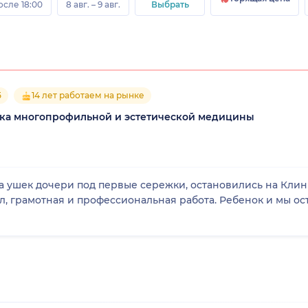
осле 18:00
8 авг. – 9 авг.
Выбрать
5
14 лет работаем на рынке
ика многопрофильной и эстетической медицины
 ушек дочери под первые сережки, остановились на Клин
нальная работа. Ребенок и мы остались довольны выбором. Отличная