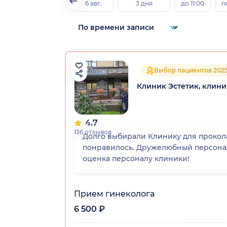
6 авг.
3 дня
до 11:00
п
Выбор пациентов 202
Клиник Эстетик, клин
4.7
136 отзывов
Долго выбирали Клинику для прокола
понравилось. Дружелюбный персонал, грамотная и профессио
оценка персоналу клиники!
Прием гинеколога
6 500 ₽