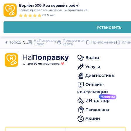
1
2
3
4
5
1
2
3
4
5
to
Вернём 500 ₽ за первый приём!
Закрыть
Только при записи через наше приложение
content
~13.5 тыс.
Установить
НаПоправку
Подарочная
Город:
Санкт-Петербург
Приложение
Кли
Плюс
карта
Врачи
Услуги
Диагностика
Онлайн-
консультации
ИИ-доктор
Психологи
Акции