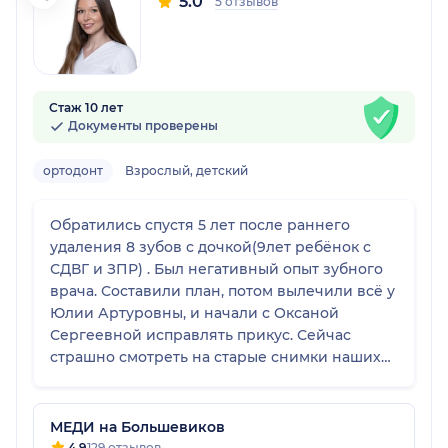
5.0
5 отзывов
Стаж 10 лет
Документы проверены
ортодонт
Взрослый, детский
Обратились спустя 5 лет после раннего
удаления 8 зубов с дочкой(9лет ребёнок с
СДВГ и ЗПР) . Был негативный опыт зубного
врача. Составили план, потом вылечили всë у
Юлии Артуровны, и начали с Оксаной
Сергеевной исправлять прикус. Сейчас
страшно смотреть на старые снимки наших
зубов. Работы ещë много, но результат уже
есть! Прикус исправили, готовим место для
коренных зубов. Любим и доверяем Меди и
МЕДИ на Большевиков
нашим любимым врачам! 😍
4.9
129 отзывов