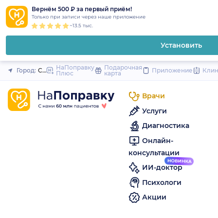
1
2
3
4
5
to
Вернём 500 ₽ за первый приём!
Закрыть
Только при записи через наше приложение
content
~13.5 тыс.
Установить
НаПоправку
Подарочная
Город:
Санкт-Петербург
Приложение
Кли
Плюс
карта
Врачи
Услуги
Диагностика
Онлайн-
консультации
ИИ-доктор
Психологи
Акции