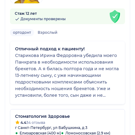
Стаж 12 лет
Документы проверены
ортодонт
Взрослый
Отличный подход к пациенту!
Старикова Ирина Федоровна убедила моего
Панкрата в необходимости использования
брекетов. А я билась полтора года и не могла
13-летнему сыну, с уже начинающими
подростковыми комплексами объяснить
необходимость ношения брекетов. Уже и
установили, более того, сын даже и не
комплексует, улыбается и зубы чистит после
каждого приема пищи, как советовала доктор.
Диву даюсь;)
Стоматология Здоровье
4.4
34 отзыва
г Санкт-Петербург, ул Бабушкина, д 3
Елизаровская (400 м)
Ломоносовская (2.9 км)