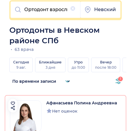
Очистить
Невский
Ортодонты в Невском
районе СПб
63 врача
Сегодня
Ближайшие
Утро
Вечер
В
9 авг.
3 дня
до 11:00
после 18:00
8 а
1
Афанасьева Полина Андреевна
Нет оценок