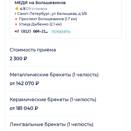
своё восстановдение у данного специалиста.
МЕДИ на Большевиков
Пришла с проблемой с щелчками в челюсти
4.9
129 отзывов
г Санкт-Петербург, ул Белышева, д 5/6
и затруднением в открывании рта.
Проспект Большевиков (1.7 км)
Улица Дыбенко (2.1 км)
показать
+7 (812) 604-21-60
Стоимость приёма
2 300 ₽
Металлические брекеты (1 челюсть)
от 142 070 ₽
Керамические брекеты (1 челюсть)
от 181 040 ₽
Лингвальные брекеты (1 челюсть)