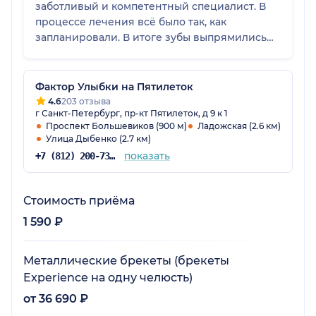
заботливый и компетентный специалист. В
процессе лечения всё было так, как
запланировали. В итоге зубы выпрямились
достаточной быстро и безболезненно. Очень
довольна результатом. Спасибо доктору и
всему персоналу клиники за заботу,
Фактор Улыбки на Пятилеток
безупречную работу и ту улыбку, о которой я
4.6
203 отзыва
г Санкт-Петербург, пр-кт Пятилеток, д 9 к 1
так мечтала.
Проспект Большевиков (900 м)
Ладожская (2.6 км)
Улица Дыбенко (2.7 км)
показать
+7 (812) 200-73-56
Стоимость приёма
1 590 ₽
Металлические брекеты (брекеты
Experience на одну челюсть)
от 36 690 ₽