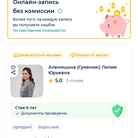
Онлайн-запись
без комиссии
Более того, за каждую запись
вы получаете кэшбэк
по программе лояльности
Записалось 6 человек
Близко от метро
Аленицына (Гуменюк) Лилия
Юрьевна
5.0
3 отзыва
Стаж 6 лет
Документы проверены
ортодонт
Взрослый