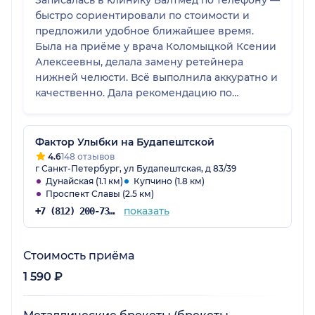
Записалась в клинику Балтмед по телефону —
быстро сориентировали по стоимости и
предложили удобное ближайшее время.
Была на приёме у врача Коломыцкой Ксении
Алексеевны, делала замену ретейнера
нижней челюсти. Всё выполнила аккуратно и
качественно. Дала рекомендацию по
состоянию зубов. Остались приятные
впечатления от клиники и приёма 😊
рекомендую клинику и врача. При
Фактор Улыбки на Будапештской
необходимости обращусь снова.
4.6
148 отзывов
г Санкт-Петербург, ул Будапештская, д 83/39
Дунайская (1.1 км)
Купчино (1.8 км)
Проспект Славы (2.5 км)
показать
+7 (812) 200-73-56
Стоимость приёма
1 590 ₽