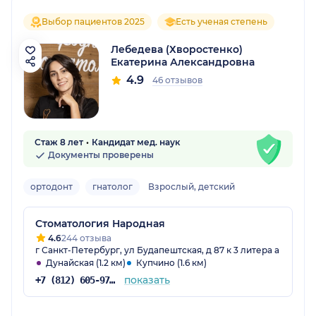
Выбор пациентов 2025
Есть ученая степень
Лебедева (Хворостенко)
Екатерина Александровна
4.9
46 отзывов
Стаж 8 лет
Кандидат мед. наук
Документы проверены
ортодонт
гнатолог
Взрослый, детский
Стоматология Народная
4.6
244 отзыва
г Санкт-Петербург, ул Будапештская, д 87 к 3 литера а
Дунайская (1.2 км)
Купчино (1.6 км)
показать
+7 (812) 605-97-48