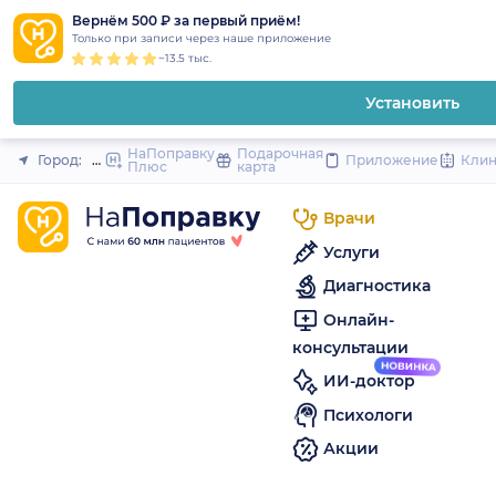
1
2
3
4
5
to
Вернём 500 ₽ за первый приём!
Закрыть
Только при записи через наше приложение
content
~13.5 тыс.
Установить
НаПоправку
Подарочная
Город:
Шушары (Санкт-Петербург и область)
Приложение
Кли
Плюс
карта
Врачи
Услуги
Диагностика
Онлайн-
консультации
ИИ-доктор
Психологи
Акции