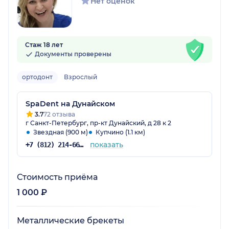
Нет оценок
Стаж 18 лет
Документы проверены
ортодонт
Взрослый
SpaDent на Дунайском
3.7
72 отзыва
г Санкт-Петербург, пр-кт Дунайский, д 28 к 2
Звездная (900 м)
Купчино (1.1 км)
показать
+7 (812) 214-66-48
Стоимость приёма
1 000 ₽
Металлические брекеты