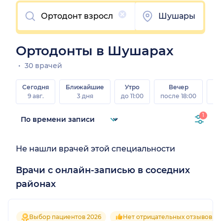
Очистить
Шушары
Ортодонты в Шушарах
30 врачей
Сегодня
Ближайшие
Утро
Вечер
В
9 авг.
3 дня
до 11:00
после 18:00
8 а
1
Не нашли врачей этой специальности
Врачи с онлайн-записью в соседних
районах
Выбор пациентов 2026
Нет отрицательных отзывов