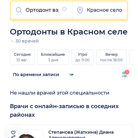
Очистить
Красное село
Ортодонты в Красном селе
30 врачей
Сегодня
Ближайшие
Утро
Вечер
10 авг.
3 дня
до 11:00
после 18:00
15 
1
Не нашли врачей этой специальности
Врачи с онлайн-записью в соседних
районах
Степанова (Жаткина) Диана
Александровна