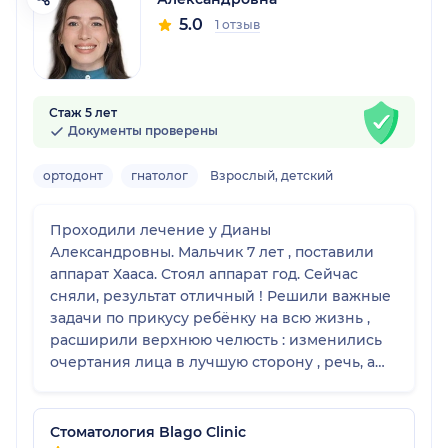
5.0
1 отзыв
Стаж 5 лет
Документы проверены
ортодонт
гнатолог
Взрослый, детский
Проходили лечение у Дианы
Александровны. Мальчик 7 лет , поставили
аппарат Хааса. Стоял аппарат год. Сейчас
сняли, результат отличный ! Решили важные
задачи по прикусу ребёнку на всю жизнь ,
расширили верхнюю челюсть : изменились
очертания лица в лучшую сторону , речь, а
самое главное зубы стоят как надо ! Диана
Александровна очень внимательный ,
грамотный , современный доктор. Очень
Стоматология Blago Clinic