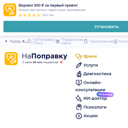
1
2
3
4
5
to
Вернём 500 ₽ за первый приём!
Закрыть
Только при записи через наше приложение
content
~13.5 тыс.
Установить
НаПоправку
Подарочная
Город:
Красное село (Санкт-Петербург и область)
Приложение
Кли
Плюс
карта
Врачи
Услуги
Диагностика
Онлайн-
консультации
ИИ-доктор
Психологи
Акции