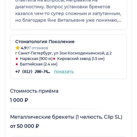
ответила на вопросы, направила на
диагностику. Вопрос установки брекетов
казался чем-то супер сложным и запутанным,
но благодаря Яне Витальевне уже понимаю,
какой мой следующий этап. Благодарю за
профессионализм и доброжелательные
отношение!
Стоматология Поколение
4.9
97 отзывов
г Санкт-Петербург, ул Зои Космодемьянской, д 2
Нарвская (900 м)
Кировский завод (1.5 км)
Балтийская (2.4 км)
показать
+7 (812) 200-74-82
Стоимость приёма
1 000 ₽
Металлические брекеты (1 челюсть, Clip SL)
от 50 000 ₽