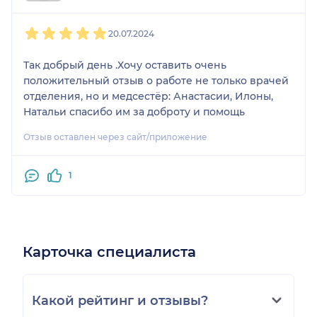
1
2
3
4
5
20.07.2024
Так добрый день .Хочу оставить очень
положительный отзыв о работе не только врачей
отделения, но и медсестёр: Анастасии, Илоны,
Натальи спасибо им за доброту и помощь
Отзыв оставлен через сайт/приложение
1
Карточка специалиста
Какой рейтинг и отзывы?