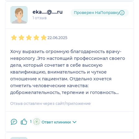
профессиональных успехов и благодарных
пациентов.
eka....@....ru
Проверен НаПоправку
Ваша работа бесценна!
1 отзыв
С уважением Алина К.
1
2
3
4
5
22.06.2025
Хочу выразить огромную благодарность врачу-
неврологу .Это настоящий профессионал своего
дела, который сочетает в себе высокую
квалификацию, внимательность и чуткое
отношение к пациентам. Отдельно хочется
отметить человеческие качества:
доброжелательность, терпение и готовность
ответить на все вопросы.
Отзыв оставлен через сайт/приложение
1
Ответ клиники