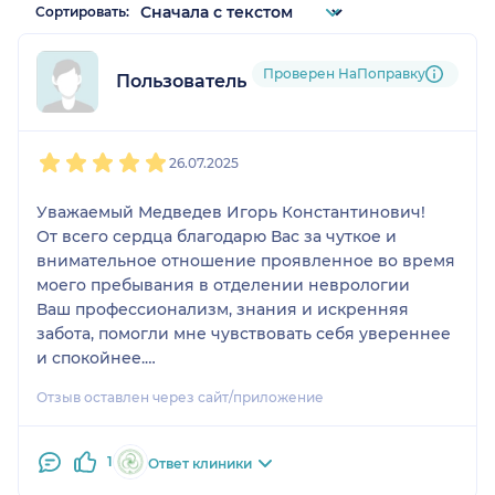
Сортировать:
Проверен НаПоправку
Пользователь НаПоправку
1
2
3
4
5
26.07.2025
Уважаемый Медведев Игорь Константинович!
От всего сердца благодарю Вас за чуткое и
внимательное отношение проявленное во время
моего пребывания в отделении неврологии
Ваш профессионализм, знания и искренняя
забота, помогли мне чувствовать себя увереннее
и спокойнее.
Особенно хочу отметить Ваше умение найти
Отзыв оставлен через сайт/приложение
нужные слова поддержки, внимательно
выслушать и дать исчерпывающие ответы на все
мои вопросы.
1
Ответ клиники
Желаю Вам крепкого здоровья,