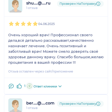
shu....@....ru
Проверен НаПоправку
1 отзыв
1
2
3
4
5
04.06.2025
Очень хороший врач! Профессионал своего
дела,всё детально рассказывает,качественно
назначает лечение. Очень позитивный и
заботливый врач! Можете смело доверять своё
здоровье данному врачу. Спасибо большое,желаю
процветания в вашей профессии !!!
Отзыв оставлен через сайт/приложение
1
Ответ клиники
ber....@....com
Проверен НаПоправку
1 отзыв