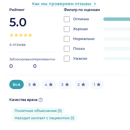
Как мы проверяем отзывы
Рейтинг
Фильтр по оценкам
5.0
Отлично
progress:
100%
Хорошо
progress:
0%
Нормально
progress:
4 отзыва
0%
Плохо
progress:
0%
Ужасно
progress:
Заблокировано
Нерелевантно
0
0
0%
Всё
5
4
3
2
1
Качества врача
Понятные объяснения (3)
Находит контакт с пациентом (1)