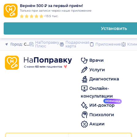
1
2
3
4
5
1
2
3
4
5
1
2
3
4
5
to
Вернём 500 ₽ за первый приём!
Закрыть
Только при записи через наше приложение
content
~13.5 тыс.
Установить
НаПоправку
Подарочная
Город:
Санкт-Петербург
Приложение
Кли
Плюс
карта
Врачи
Услуги
Диагностика
Онлайн-
консультации
ИИ-доктор
Психологи
Акции