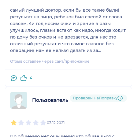
самый лучший доктор, если бы все такие были!
результат на лицо, ребенок был слепой от слова
совсем, 4й год носим очки и зрение в разы
улучшилось, глазки встают как надо, иногда ходит
по дому без очков и не врезается, для нас это
отличный результат и что самое главное без
операции( нам ее нельзя делать из за
неврологии), всем рекомендую, он лучший!!!
Отзыв оставлен через сайт/приложение
4
Проверен НаПоправку
Пользователь НаПоправку
1
2
3
4
5
03.12.2021
По общению нет ощущения,что общаешься с