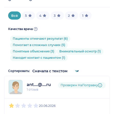
Всё
5
4
3
2
1
Качества врача
Пациенты отмечают результат (6)
Помогает в сложных случаях (5)
Понятные объяснения (3)
Внимательный осмотр (1)
Находит контакт с пациентом (1)
Сортировать:
ant....@....ru
Проверен НаПоправку
1 отзыв
1
2
3
4
5
20.06.2026