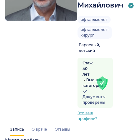
Михайлович
офтальмолог
офтальмолог-
хирург
Взрослый,
детский
Стаж
40
лет
Высшая
категория
Документы
проверены
Это ваш
профиль?
Запись
О враче
Отзывы