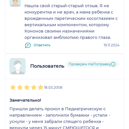
Нашла свой старый-старый отзыв. Я не
конкурентка и не врач, а мама ребенка с
врожденным паретическим косоглазием с
вертикальным компонентом, которому
Кононов своими назначениями
организовал амблиопию правого глаза.
Ответить
19.11.2024
Проверен НаПоправку
Пользователь форума
1
2
3
4
5
18.03.2008
Замечательно!
Пришли делать прокол в Педиатрическую с
направлением - заполнили бумажки - устали -
уснули - у меня забрали спящего ребенка -
вернули через 15 минут СМЕЮЩЕГОСЯ и