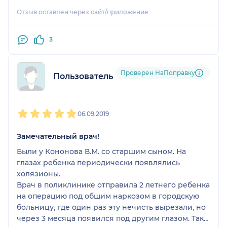
Отзыв оставлен через сайт/приложение
3
Проверен НаПоправку
Пользователь НаПоправку
1
2
3
4
5
06.09.2019
Замечательный врач!
Были у Кононова В.М. со старшим сыном. На
глазах ребенка периодически появлялись
холязионы.
Врач в поликлинике отправила 2 летнего ребенка
на операцию под общим наркозом в городскую
больницу, где один раз эту нечисть вырезали, но
через 3 месяца появился под другим глазом. Так