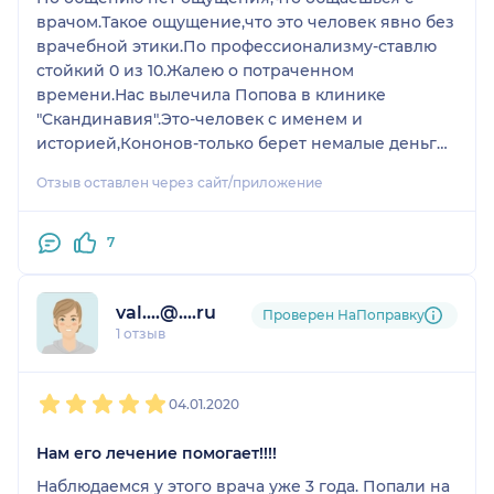
врачом.Такое ощущение,что это человек явно без
врачебной этики.По профессионализму-ставлю
стойкий 0 из 10.Жалею о потраченном
времени.Нас вылечила Попова в клинике
"Cкандинавия".Это-человек с именем и
историей,Кононов-только берет немалые деньги
за приемы и только на руки!Я бы остерегалась
Отзыв оставлен через сайт/приложение
его.
7
val....@....ru
Проверен НаПоправку
1 отзыв
1
2
3
4
5
04.01.2020
Нам его лечение помогает!!!!
Наблюдаемся у этого врача уже 3 года. Попали на