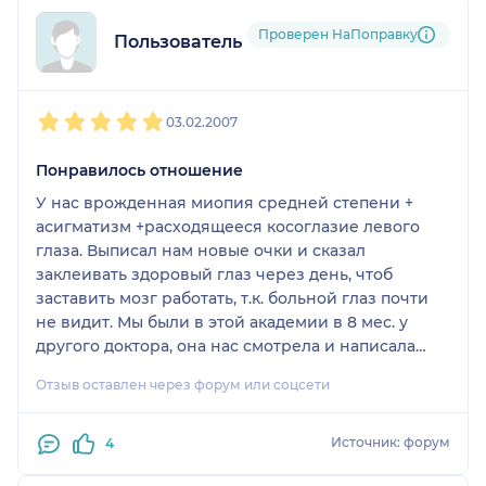
Проверен НаПоправку
Пользователь форума
1
2
3
4
5
03.02.2007
Понравилось отношение
У нас врожденная миопия средней степени +
асигматизм +расходящееся косоглазие левого
глаза. Выписал нам новые очки и сказал
заклеивать здоровый глаз через день, чтоб
заставить мозг работать, т.к. больной глаз почти
не видит. Мы были в этой академии в 8 мес. у
другого доктора, она нас смотрела и написала
свои показатели, в 1 год были в эксимере там
Отзыв оставлен через форум или соцсети
записали другое и выписали очки. Мы очки месяц
поносили и пришли к Кононову, он сказал, что
"странно, оба врача хорошие и оба ошиблись". И
Источник: форум
4
еще мне очень понравилось, когда мы к нему