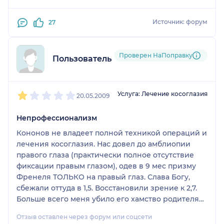
уже подросшего ребенка, было очень забавно, как
он начал кукарекать и т.п., чтобы ребенок
Источник: форум
27
сконценрировался и смотрел туда, куда ему было
нужно.
Проверен НаПоправку
Пользователь форума
1
2
3
4
5
Услуга: Лечение косоглазия
20.05.2009
Непрофессионализм
Кононов не владеет полной техникой операций и
лечения косоглазия. Нас довел до амблиопии
правого глаза (практически полное отсутствие
фиксации правым глазом), одев в 9 мес призму
Френеля ТОЛЬКО на правый глаз. Слава Богу,
сбежали оттуда в 1,5. Восстановили зрение к 2,7.
Больше всего меня убило его хамство родителям
и ПОЛНОЕ нежелание прислушаться к моим
Отзыв оставлен через форум или соцсети
наблюдениям - я почти ГОД уговаривала его, что