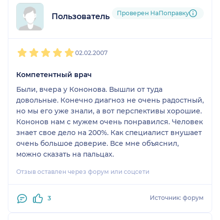
пришли он вначале посмотрел нас и только после
этого, посмотрел, что написали другие врачи. Я
Проверен НаПоправку
Пользователь форума
сталкивалась с обратным (вначале читают
диагнозы и прочее, а потом смотрят), поэтому
1
2
3
4
5
обратила на это внимание. И еще он нам сказал,
02.02.2007
что зрение можно испарвить, если будем
тренироваться. Так, что у нас есь надежда!
Компетентный врач
Были, вчера у Кононова. Вышли от туда
довольные. Конечно диагноз не очень радостный,
но мы его уже знали, а вот перспективы хорошие.
Кононов нам с мужем очень понравился. Человек
знает свое дело на 200%. Как специалист внушает
очень большое доверие. Все мне объяснил,
можно сказать на пальцах.
Отзыв оставлен через форум или соцсети
Источник: форум
3