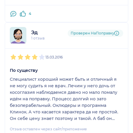
4
Эд
Проверен НаПоправку
1 отзыв
1
2
3
4
5
13.03.2016
По существу
Специалист хороший может быть и отличный я
не могу судить я не врач. Лечим у него дочь от
косоглазия наблюдаемся давно но мало помалу
идём на поправку. Процесс долгий но зато
безоперабельный. Оклюдеры и программа
Клинок. А что касается характера да не простой.
Он себе цену знает поэтому и такой. А баб он
вообще не долюбливает. Так что рекомендую
Отзыв оставлен через сайт/приложение
ходить папам. Мужик мужика лучше поймёт.