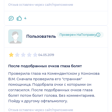
как нам не хотелось снова проходить тот де путь,
Отзыв оставлен через сайт/приложение
мы поезали к Кононову В.М.
Он осмотрел ребенка, сделал операцию под
местным наркозом, от которой ребенок быстро
4
отошел. И, что самое главное, он рассказал
причины появления холязионов, устранив
которые недуг прошел и больше не повторялся!!!!
Проверен НаПоправку
Пользователь НаПоправку
1
2
3
4
5
04.05.2019
После подобранных очков глаза болят
Проверила глаза на Комендантском у Кононова
В.М. Сначала проверила его "странная"
помощница. Подобрала очки с которыми он
согласился. После подобранных очков глаза
болят потом болит голова. Без комментариев.
Пойду к другому офтальмологу.
Отзыв оставлен через сайт/приложение