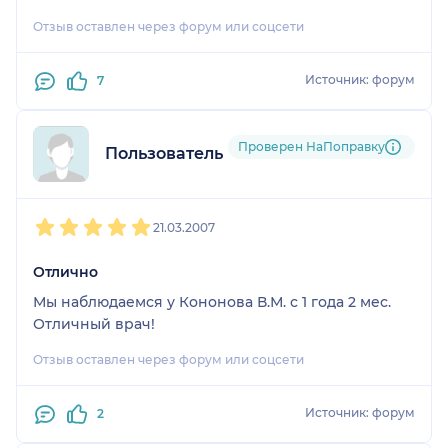
Отзыв оставлен через форум или соцсети
Источник: форум
7
Проверен НаПоправку
Пользователь форума
1
2
3
4
5
21.03.2007
Отлично
Мы наблюдаемся у Кононова В.М. с 1 года 2 мес.
Отличный врач!
Отзыв оставлен через форум или соцсети
Источник: форум
2