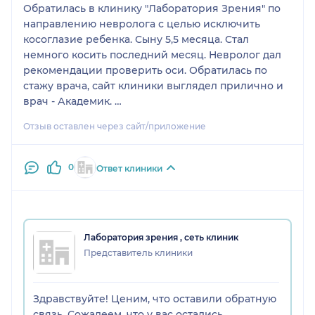
Обратилась в клинику "Лаборатория Зрения" по
направлению невролога с целью исключить
косоглазие ребенка. Сыну 5,5 месяца. Стал
немного косить последний месяц. Невролог дал
рекомендации проверить оси. Обратилась по
стажу врача, сайт клиники выглядел прилично и
врач - Академик.
Отзыв оставлен через сайт/приложение
Прием стоил 7500р.
Прием начался вроде бы прилично. Я была там с
0
Ответ клиники
моей мамой, она нас подвозила. Я держала сына
на руках. Врач посмотрел глаза ребенка с
фонариком. Посмотрел минут за 5 и выдал
следующие диагнозы: (ВНИМАНИЕ врач не
Лаборатория зрения , сеть клиник
смотрел ребенка ни на одном оборудовании, хотя
Представитель клиники
в кабинете оно было)
1. По поводу косоглазия он сказал, что это
Здравствуйте! Ценим, что оставили обратную
результат нашествия татаро-монгольского ига.
связь. Сожалеем, что у вас остались