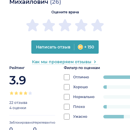
Михайлович
(26)
Оцените врача
Написать отзыв
+ 150
Как мы проверяем отзывы
Рейтинг
Фильтр по оценкам
3.9
Отлично
progress:
69.23076923076923%
Хорошо
progress:
3.8461538461538463%
Нормально
progress:
22 отзыва
0%
Плохо
progress:
4 оценки
3.8461538461538463%
Ужасно
progress:
Заблокировано
Нерелевантно
23.076923076923077%
0
0