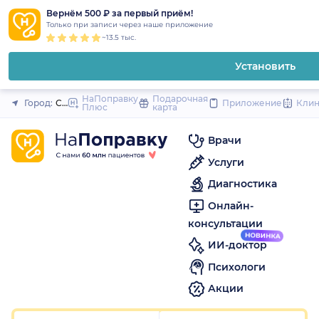
1
2
3
4
5
1
2
3
4
5
1
2
3
4
5
to
Вернём 500 ₽ за первый приём!
Закрыть
Только при записи через наше приложение
content
~13.5 тыс.
Установить
НаПоправку
Подарочная
Город:
Санкт-Петербург
Приложение
Кли
Плюс
карта
Врачи
Услуги
Диагностика
Онлайн-
консультации
ИИ-доктор
Психологи
Акции