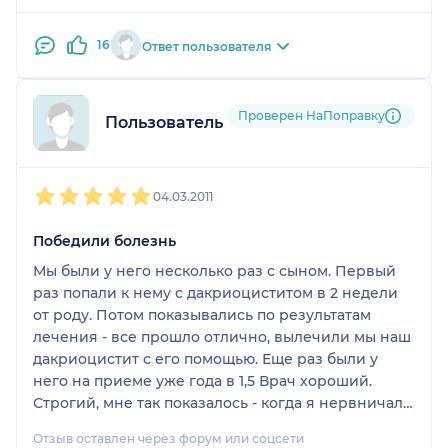
Женщина в его понятии придаток мужчины сиди
и молчи. Нормальный мужик.
16
Ответ пользователя
Проверен НаПоправку
Пользователь форума
1
2
3
4
5
04.03.2011
Победили болезнь
Мы были у него несколько раз с сыном. Первый
раз попали к нему с дакриоциститом в 2 недели
от роду. Потом показывались по результатам
лечения - все прошло отлично, вылечили мы наш
дакриоцистит с его помощью. Еще раз были у
него на приеме уже года в 1,5 Врач хороший.
Строгий, мне так показалось - когда я нервничала
с 2 недельным крохой, он как-то сурово со мной
Отзыв оставлен через форум или соцсети
себя вел, но я не в претензии. При показе ему