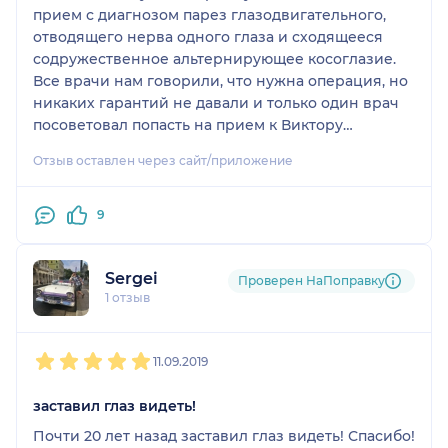
прием с диагнозом парез глазодвигательного,
отводящего нерва одного глаза и сходящееся
содружественное альтернирующее косоглазие.
Все врачи нам говорили, что нужна операция, но
никаких гарантий не давали и только один врач
посоветовал попасть на прием к Виктору
Михайловичу. В итоге при помощи специальных
Отзыв оставлен через сайт/приложение
линз, программы "клинок" и акклюдера у нас есть
прогрес. Глаз, который почти не двигался,
работает, косоглазие уходит, зрение улучшается,
9
операция не требуется. Мы очень благодарны
Виктору Михайловичу за помощь!!
Sergei
Проверен НаПоправку
1 отзыв
1
2
3
4
5
11.09.2019
заставил глаз видеть!
Почти 20 лет назад заставил глаз видеть! Спасибо!