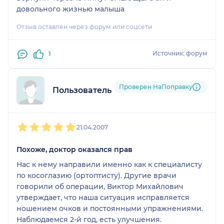
довольного жизнью малыша
Отзыв оставлен через форум или соцсети
Источник: форум
1
Проверен НаПоправку
Пользователь форума
1
2
3
4
5
21.04.2007
Похоже, доктор оказался прав
Нас к нему направили именно как к специалисту
по косоглазию (ортоптисту). Другие врачи
говорили об операции, Виктор Михайлович
утверждает, что наша ситуация исправляется
ношением очков и постоянными упражнениями.
Наблюдаемся 2-й год, есть улучшения.