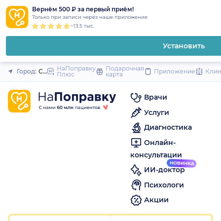
1
2
3
4
5
1
2
3
4
5
1
2
3
4
5
to
Вернём 500 ₽ за первый приём!
Закрыть
Только при записи через наше приложение
content
~13.5 тыс.
Установить
НаПоправку
Подарочная
Город:
Санкт-Петербург
Приложение
Кли
Плюс
карта
Врачи
Услуги
Диагностика
Онлайн-
консультации
ИИ-доктор
Психологи
Акции