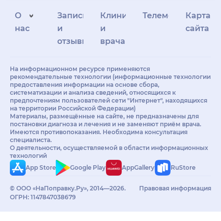
О
Запись
Клиникам
Телемедицина
Карта
нас
и
и
сайта
отзывы
врачам
На информационном ресурсе применяются
рекомендательные технологии (информационные технологии
предоставления информации на основе сбора,
систематизации и анализа сведений, относящихся к
предпочтениям пользователей сети "Интернет", находящихся
на территории Российской Федерации)
Материалы, размещённые на сайте, не предназначены для
постановки диагноза и лечения и не заменяют приём врача.
Имеются противопоказания. Необходима консультация
специалиста.
О деятельности, осуществляемой в области информационных
технологий
App Store
Google Play
AppGallery
RuStore
© ООО «НаПоправку.Ру», 2014—2026.
Правовая информация
ОГРН: 1147847038679