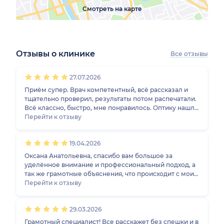
Смотреть на карте
Отзывы о клинике
Все отзывы
1
2
3
4
5
1
2
3
4
5
1
2
3
4
5
1
2
3
4
5
27.07.2026
Приём супер. Врач компетентный, всё рассказал и
тщательно проверил, результаты потом распечатали.
Всё классно, быстро, мне понравилось. Оптику нашла
без проблем, внутри чисто и комфортно. Меня сразу
Перейти к отзыву
оформили, пришлось чуть-чуть подождать, но это
было не критично.
19.04.2026
Оксана Анатольевна, спасибо вам большое за
уделённое внимание и профессиональный подход, а
так же грамотные объяснения, что происходит с моим
зрением. Проверка зрения заняла около часа,
Перейти к отзыву
провели много тестов, гораздо больше, чем в
поликлинике. Так же дали походить по залу в
29.03.2026
подобранных очках минут 15,чтоб я оценила комфорт
заранее.
Грамотный специалист! Все расскажет без спешки и в