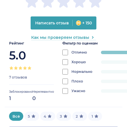
Написать отзыв
+ 150
Как мы проверяем отзывы
Рейтинг
Фильтр по оценкам
5.0
Отлично
progress:
100%
Хорошо
progress:
0%
Нормально
progress:
7 отзывов
0%
Плохо
progress:
0%
Ужасно
progress:
Заблокировано
Нерелевантно
1
0
0%
Всё
5
4
3
2
1