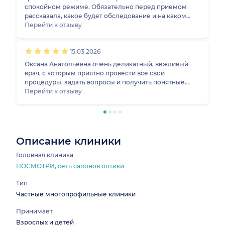
спокойном режиме. Обязательно перед приемом
рассказала, какое будет обследование и на каком
аппарате. В процессе было много рекомендаций и
Перейти к отзыву
что самое главное, не было навязывания
дополнительных услуг. Сам врач очень
15.03.2026
доброжелательна. Остались положительные
впечатления от посещения центра «Смотри» на
Оксана Анатольевна очень деликатный, вежливый
звездной.
врач, с которым приятно провести все свои
процедуры, задать вопросы и получить понятные
обычному человеку ответы )) получила помощь в
Перейти к отзыву
подборе линз и очков с последующей покупкой ))
Описание клиники
Головная клиника
ПОСМОТРИ, сеть салонов оптики
Тип
Частные многопрофильные клиники
Принимает
Взрослых и детей