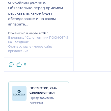
спокойном режиме.
Обязательно перед приемом
рассказала, какое будет
обследование и на каком
аппарате.
В процессе было много
Прием был в марте 2026 г.
рекомендаций и что самое
В клинике "Салон оптики ПОСМОТРИ
главное, не было навязывания
на Звёздной"
дополнительных услуг.
Отзыв оставлен через сайт/
приложение
Сам врач очень
доброжелательна.
Остались положительные
0
впечатления от посещения
центра «Смотри» на звездной.
ПОСМОТРИ, сеть
салонов оптики
Представитель
клиники