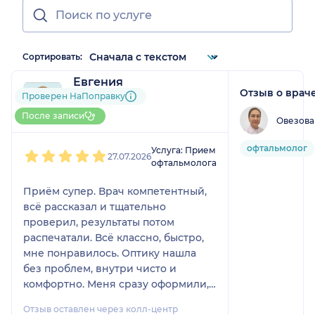
Сортировать:
Евгения
Отзыв о врач
1 отзыв
Проверен НаПоправку
До 5 записей через
После записи
Овезова
НаПоправку
1
2
3
4
5
офтальмолог
Услуга: Прием
27.07.2026
офтальмолога
Приём супер. Врач компетентный,
всё рассказал и тщательно
проверил, результаты потом
распечатали. Всё классно, быстро,
мне понравилось. Оптику нашла
без проблем, внутри чисто и
комфортно. Меня сразу оформили,
пришлось чуть-чуть подождать, но
Отзыв оставлен через колл-центр
это было не критично.