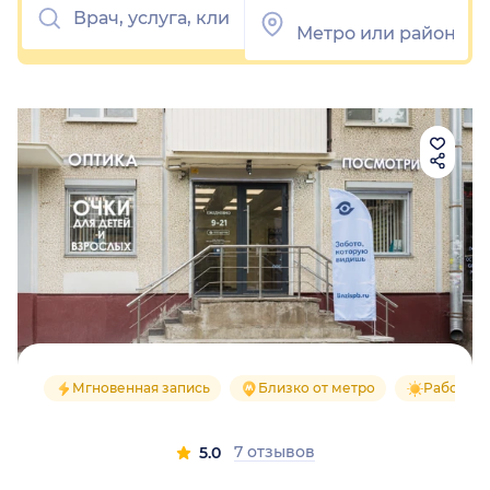
Мгновенная запись
Близко от метро
Работаем
7 отзывов
5.0