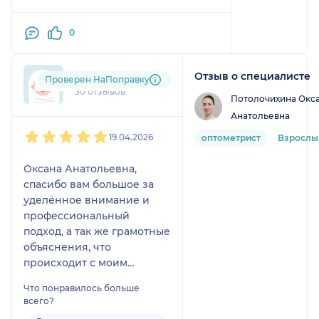
0
Отзыв о специалисте
Дарья
Проверен НаПоправку
30 отзывов
Потолочихина Окс
Анатольевна
1
2
3
4
5
19.04.2026
оптометрист
Взрослы
Оксана Анатольевна,
спасибо вам большое за
уделённое внимание и
профессиональный
подход, а так же грамотные
объяснения, что
происходит с моим
зрением. Проверка
Что понравилось больше
зрения заняла около часа,
всего?
провели много тестов,