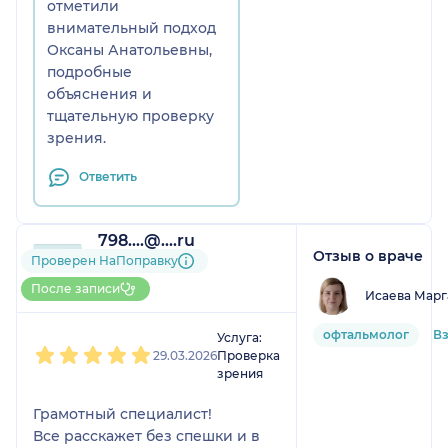
отметили
внимательный подход
Оксаны Анатольевны,
подробные
объяснения и
тщательную проверку
зрения.
Ответить
798....@....ru
Отзыв о враче
2 отзыва
Проверен НаПоправку
До 5 записей через
После записи
Исаева Марг
НаПоправку
1
2
3
4
5
офтальмолог
Вз
Услуга:
29.03.2026
Проверка
зрения
Грамотный специалист!
Все расскажет без спешки и в