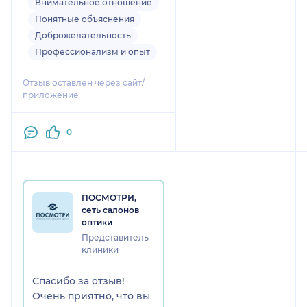
Внимательное отношение
гораздо больше, чем в
Понятные объяснения
поликлинике. Так же дали
походить по залу в
Доброжелательность
подобранных очках минут
Профессионализм и опыт
15,чтоб я оценила комфорт
заранее.
Отзыв оставлен через сайт/
приложение
0
ПОСМОТРИ,
сеть салонов
оптики
Представитель
клиники
Спасибо за отзыв!
Очень приятно, что вы