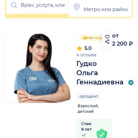
от
Нет отрицательных отзы
2 200 ₽
5.0
4 отзыва
Гудко
Ольга
Геннадиевна
ортодонт
Взрослый,
детский
Стаж
8 лет