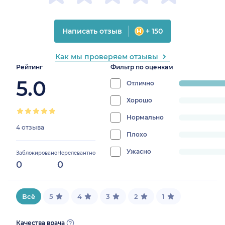
Написать отзыв
+ 150
Как мы проверяем отзывы
Рейтинг
Фильтр по оценкам
5.0
Отлично
progress:
100%
Хорошо
progress:
0%
Нормально
progress:
4 отзыва
0%
Плохо
progress:
0%
Ужасно
progress:
Заблокировано
Нерелевантно
0
0
0%
Всё
5
4
3
2
1
Качества врача