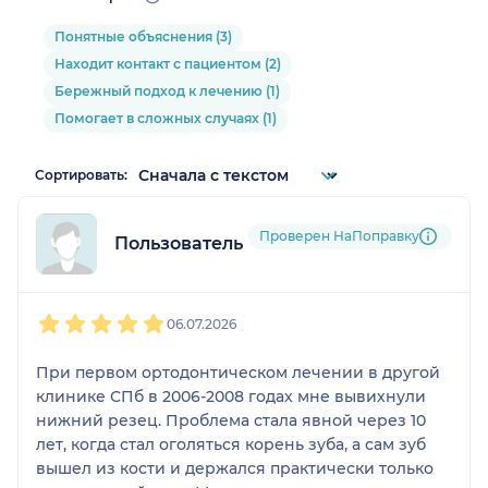
Понятные объяснения (3)
Находит контакт с пациентом (2)
Бережный подход к лечению (1)
Помогает в сложных случаях (1)
Сортировать:
Проверен НаПоправку
Пользователь НаПоправку
1
2
3
4
5
06.07.2026
При первом ортодонтическом лечении в другой
клинике СПб в 2006-2008 годах мне вывихнули
нижний резец. Проблема стала явной через 10
лет, когда стал оголяться корень зуба, а сам зуб
вышел из кости и держался практически только