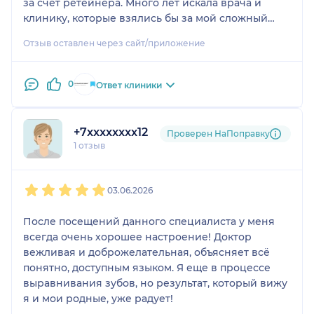
за счет ретейнера. Много лет искала врача и
клинику, которые взялись бы за мой сложный
случай. Все отказывались и рекомендовали
Отзыв оставлен через сайт/приложение
удалить зуб. В «Полный Порядок» шла уже без
особой надежды. Но в клинике, рассмотрев мой
случай, согласились взяться за лечение. Лечащим
0
Ответ клиники
врачом была Ольга Геннадиевна Гудко. Процесс
лечения осложнялся подвижностью зуба и его
повышенной чувствительностью. Учитывая
+7xxxxxxxx12
Проверен НаПоправку
тяжесть случая, врач мне разъяснила, что
1 отзыв
существует риск потери зуба. Я согласилась на
лечение без твёрдой уверенности в удачном его
1
2
3
4
5
завершении. И ничуть не жалею! Уже второй год,
03.06.2026
как мне сняли брекеты. Зуб удалось втянуть
обратно в челюстную кость и закрепить.
После посещений данного специалиста у меня
Должна признаться, что каждое посещение
всегда очень хорошее настроение! Доктор
клиники в процессе лечения давалось мне с
вежливая и доброжелательная, объясняет всё
трудом из-за болезненности и неустойчивости
понятно, доступным языком. Я еще в процессе
зуба. Но Ольга Геннадиевна была очень
выравнивания зубов, но результат, который вижу
терпелива и участлива, постоянно меня
я и мои родные, уже радует!
подбадривала. За 2 года лечения ни капли