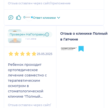
Отзыв оставлен через сайт/приложение
негатива и недовольства с её стороны. Именно
таким и должен быть врач!
0
Ответ клиники
Отзыв о клинике Полный
gal....@....ru
Проверен НаПоправку
1 отзыв
в Гатчине
1
2
3
4
5
25.05.2025
Ребенок проходит
ортопедическое
лечение совместно с
терапевтическим
осмотром в
стоматологической
клинике "Полный
порядок", очень
Отзыв оставлен через сайт/
довольны лечением.