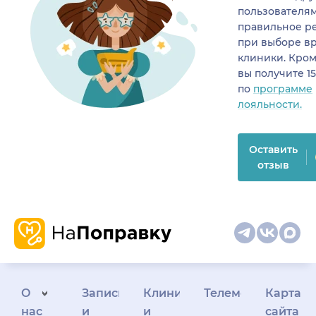
пользователя
правильное р
при выборе в
клиники. Кром
вы получите 1
по
программе
лояльности.
Оставить
отзыв
О
Запись
Клиникам
Телемедицина
Карта
нас
и
и
сайта