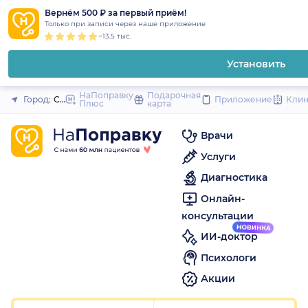
1
2
3
4
5
1
2
3
4
5
1
2
3
4
5
to
Вернём 500 ₽ за первый приём!
Закрыть
Только при записи через наше приложение
content
~13.5 тыс.
Установить
НаПоправку
Подарочная
Город:
Санкт-Петербург
Приложение
Кли
Плюс
карта
Врачи
Услуги
Диагностика
Онлайн-
консультации
ИИ-доктор
Психологи
Акции