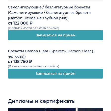
чутким отношением
выслушал, деликатно и
Самолигирующие / безлигатурные брекеты
честно все разложил
(Самолигирующие / безлигатурные брекеты
по полочкам, с
(Damon Ultima, на 1 зубной ряд))
желанием помочь.
от 122 000 ₽
(В зависимости от места приёма)
Мечта любого
пациента😊 сочетание
Записаться на прием
профессионализма и
добросердечного
отношения!
Брекеты Damon Clear (Брекеты Damon Clear (1
Понравились врач
челюсть))
Гудко О.Г. и её
от 138 750 ₽
ассистент (к
(В зависимости от места приёма)
сожалению, не
Записаться на прием
запомнила все имена),
очень оперативные,
внимательные, с
добродушным
подходом. Я не знаю,
Дипломы и сертификаты
как в итоге сложится с
дальнейшим