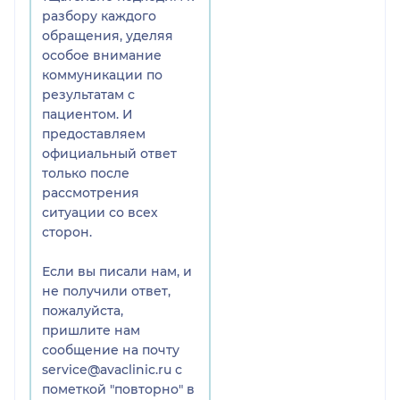
удаления двух больших
разбору каждого
интрамуральных миом,
обращения, уделяя
находящихся в толще
особое внимание
матки без вскрытия
коммуникации по
полости матки. На
результатам с
неоднократных УЗИ,
пациентом. И
которые я делала после
предоставляем
операционного
официальный ответ
вмешательства в
только после
нескольких мед центрах,
рассмотрения
мне не смогли дать
ситуации со всех
точное описание, что
сторон.
находится на месте
удаленных миом (полип,
Если вы писали нам, и
рубец?). Халиков А.Д.
не получили ответ,
пишет, что в задней
пожалуйста,
стенке матки выявлена
пришлите нам
зона послеоперационных
сообщение на почту
изменений размером
service@avaclinic.ru с
19*20 мм. Я хотела бы
пометкой "повторно" в