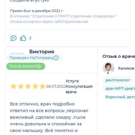
Прием был в декабре 2022 г.
В клинике "Отделение КТ/МРТ отделение «Северное»"
Отзыв оставлен через сайт/приложение
2
Виктория
Отзыв о врач
1 отзыв
Проверен НаПоправку
Больше 10 записей через
После записи
Халиков
НаПоправку
1
2
3
4
5
рентгенолог
Услуга:
08.07.2022
Консультация
врач МРТ-диаг
врача
Взрослый, дет
Все отлично, врач подробно
ответил на все вопросы ,персонал
вежливый ,сделали скидку .Ушла
очень довольна и спокойная за
свою малышку .Всё понятно и