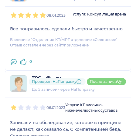
1
2
3
4
5
Услуга: Консультация врача
08.01.2023
Все понравилось, сделали быстро и качественно
В клинике "Отделение КТ/МРТ отделение «Северное»"
Отзыв оставлен через сайт/приложение
0
796....@....ru
Проверен НаПоправку
После записи
1 отзыв
До 5 записей через НаПоправку
1
2
3
4
5
Услуга: КТ височно-
06.01.2023
нижнечелюстных суставов
Записали на обследование, которое в принципе
не делают, как оказало сь. С компетенцией беда.
Сходила впустую.