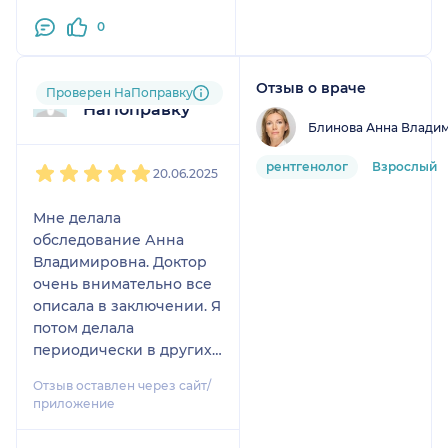
0
Отзыв о враче
Пользователь
Проверен НаПоправку
НаПоправку
Блинова Анна Влади
1
2
3
4
5
рентгенолог
Взрослый
20.06.2025
Мне делала
обследование Анна
Владимировна. Доктор
очень внимательно все
описала в заключении. Я
потом делала
периодически в других
местах, но это было все
Отзыв оставлен через сайт/
формально. Если хотите
приложение
качественный результат
только к Анне