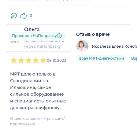
0
Ольга
Отзыв о враче
81 отзыв
Проверен НаПоправку
Больше 100 записей
Яковлева Елена Конст
через НаПоправку
1
2
3
4
5
врач МРТ-диагностики
Вз
08.10.2023
МРТ делаю только в
Скандинавии на
Ильюшина, самое
сильное оборудование
и специалисты опытные
делают расшифровку.
Отзыв оставлен через сайт/
приложение