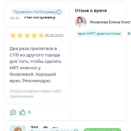
Отзыв о враче
Пользователь
Проверен НаПоправку
НаПоправку
Яковлева Елена Конс
1
2
3
4
5
врач МРТ-диагностики
В
25.02.2025
Два раза прилетала в
СПб из другого города
для того, чтобы сделать
МРТ именно у
Яковлевой. Хороший
врач. Рекомендую.
Отзыв оставлен через сайт/
приложение
0
791....@....ru