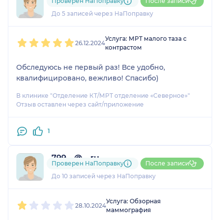
Проверен НаПоправку
После записи
1 отзыв
До 5 записей через НаПоправку
1
2
3
4
5
Услуга: МРТ малого таза с
26.12.2024
контрастом
Обследуюсь не первый раз! Все удобно,
квалифицировано, вежливо! Спасибо)
В клинике "Отделение КТ/МРТ отделение «Северное»"
Отзыв оставлен через сайт/приложение
1
799....@....ru
Проверен НаПоправку
После записи
3 отзыва
До 10 записей через НаПоправку
1
2
3
4
5
Услуга: Обзорная
28.10.2024
маммография