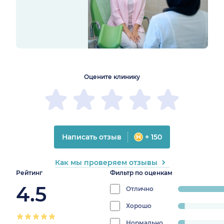
1
2
3
4
5
1
2
3
4
5
Оцените клинику
Написать отзыв
+ 150
Как мы проверяем отзывы
Рейтинг
Фильтр по оценкам
4.5
Отлично
progress:
75.55555555555556%
Хорошо
progress:
4.444444444444445%
Нормально