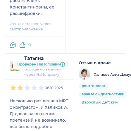
работы Елены
Константиновны, ее
расшифровки
детальны и
Отзыв оставлен через
максимально
сайт/приложение
описывают недостатки
и особенности по
0
результатам
томографии.
Татьяна
Отзыв о враче
132 отзыва
Проверен НаПоправку
Больше 40 записей
Халиков Азиз Джау
через НаПоправку
1
2
3
4
5
рентгенолог
06.10.2025
врач МРТ-диагностики
Несколько раз делала МРТ
Взрослый, детский
с контрастом, и Халиков А.
Д. давал заключения,
претензий не возникало,
все было подробно