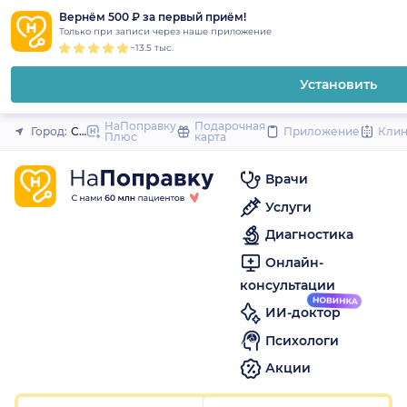
1
2
3
4
5
to
Вернём 500 ₽ за первый приём!
Закрыть
Только при записи через наше приложение
content
~13.5 тыс.
Установить
НаПоправку
Подарочная
Город:
Санкт-Петербург
Приложение
Кли
Плюс
карта
Врачи
Услуги
Диагностика
Онлайн-
консультации
ИИ-доктор
Психологи
Акции