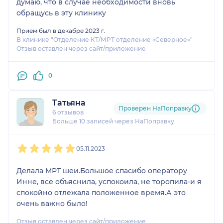
думаю, что в случае необходимости вновь
обращусь в эту клинику
Прием был в декабре 2023 г.
В клинике "Отделение КТ/МРТ отделение «Северное»"
Отзыв оставлен через сайт/приложение
0
Татьяна
Проверен НаПоправку
6 отзывов
Больше 10 записей через НаПоправку
1
2
3
4
5
05.11.2023
Делала МРТ шеи.Большое спасибо оператору
Инне, все объяснила, успокоила, не торопила-и я
спокойно отлежала положенное время.А это
очень важно было!
Отзыв оставлен через сайт/приложение