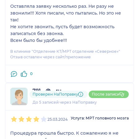
Оставляла заявку несколько раз. Ни разу не
звонили!!! Хотя писали, что пытались. Но это не
так!
Не хотите звонить, пусть будет возможность
записаться без звонка.
Всем было бы удобнее!!!
В клинике "Отделение КТ/МРТ отделение «Северное»"
Отзыв оставлен через сайт/приложение
0
791....@....ru
Проверен НаПоправку
После записи
2 отзыва
До 5 записей через НаПоправку
1
2
3
4
5
Услуга: МРТ головного мозга
25.03.2024
Процедура прошла быстро. К сожалению я не