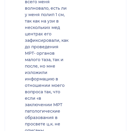
всего меня
видят, а на МРТ с
волновало, есть ли
контрастом мне о нем ни
у меня полип 1 см,
слова не написали.
так как на узи в
нескольких мед
Жду Вашей обратной
центрах его
связи и ответов на мои
зафиксировали, как
вопросы. Тогда я изменю
до проведения
свой отзыв.
МРТ- органов
малого таза, так и
после, но мне
изложили
информацию в
отношении моего
вопроса так, что
если «в
заключении МРТ
патологические
образования в
просвете ц.к. не
описаны,