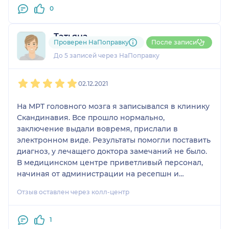
0
Татьяна
Проверен НаПоправку
После записи
1 отзыв
До 5 записей через НаПоправку
1
2
3
4
5
02.12.2021
На МРТ головного мозга я записывался в клинику
Скандинавия. Все прошло нормально,
заключение выдали вовремя, прислали в
электронном виде. Результаты помогли поставить
диагноз, у лечащего доктора замечаний не было.
В медицинском центре приветливый персонал,
начиная от администрации на ресепшн и
заканчивая специалистами. В Скандинавию я
Отзыв оставлен через колл-центр
обращаюсь уже не первый раз, все устраивает.
Оцениваю качество услуги на 5.
1