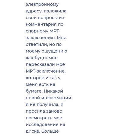
электронному
полноценно работал, в
адресу, изложила
нем зрели фолликулы,
свои вопросы из
происходила овуляция.
комментария по
После проведенной
спорному МРТ-
операции яичник
заключению. Мне
перестал работать, в нем
ответили, но по
единичные фолликулы,
моему ощущению
хотя ткани яичника
как-будто мне
оставили много. Халиков
пересказали мое
А.Д. пишет в заключении,
МРТ-заключение,
что структура у яичника
которое и так у
гомогенная.И у меня
меня есть на
назрел вопрос, что
бумаге. Никакой
случилось с яичником и
новой информации
почему после операции в
я не получила. Я
нем перестали зреть
просила заново
фолликулы?
посмотреть мое
Так же я не понимаю, есть
исследование на
ли у меня полип ц.к. 1 см?
диске. Больше
потому что на УЗИ его