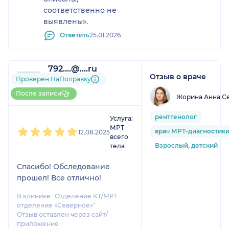
соответственно не
выявлены».
Ответить
25.01.2026
792....@....ru
Отзыв о враче
1 отзыв
Проверен НаПоправку
До 5 записей через
После записи
Жорина Анна С
НаПоправку
1
2
3
4
5
рентгенолог
Услуга:
МРТ
врач МРТ-диагностик
12.08.2025
всего
Взрослый, детский
тела
Спасибо! Обследование
прошел! Все отлично!
В клинике "Отделение КТ/МРТ
отделение «Северное»"
Отзыв оставлен через сайт/
приложение