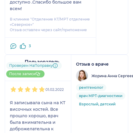
доступно .Спасибо большое вам
всем!
В клинике "Отделение КТ/МРТ отделение
«Северное»"
Отзыв оставлен через сайт/приложение
3
Пользователь
Отзыв о враче
Проверен НаПоправку
НаПоправку
1 отзыв
После записи
Жорина Анна Сергее
1
2
3
4
5
рентгенолог
01.02.2022
врач МРТ-диагностики
Я записывала сына на КТ
Взрослый, детский
височных костей. Все
прошло хорошо, врач
была внимательна и
доброжелательна к