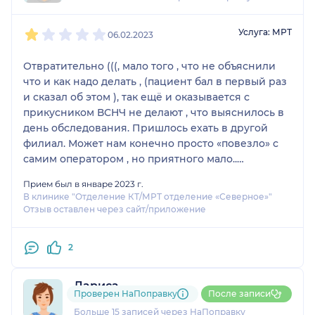
1
2
3
4
5
Услуга: МРТ
06.02.2023
Отвратительно (((, мало того , что не объяснили
что и как надо делать , (пациент бал в первый раз
и сказал об этом ), так ещё и оказывается с
прикусником ВСНЧ не делают , что выяснилось в
день обследования. Пришлось ехать в другой
филиал. Может нам конечно просто «повезло» с
самим оператором , но приятного мало..
выбирали из двух филиалов по близости к дому и
Прием был в январе 2023 г.
самое главное , что на Ильюшина мощнее
В клинике "Отделение КТ/МРТ отделение «Северное»"
оборудование.
Отзыв оставлен через сайт/приложение
2
Лариса
Проверен НаПоправку
После записи
10 отзывов
и
1 оценка
Больше 15 записей через НаПоправку