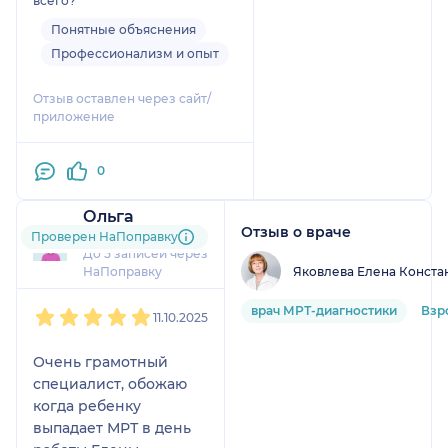
всего?
Понятные объяснения
Профессионализм и опыт
Отзыв оставлен через сайт/
приложение
0
Ольга
Отзыв о враче
45 отзывов
Проверен НаПоправку
До 5 записей через
Яковлева Елена Конста
НаПоправку
1
2
3
4
5
врач МРТ-диагностики
Взр
11.10.2025
Очень грамотный
специалист, обожаю
когда ребенку
выпадает МРТ в день