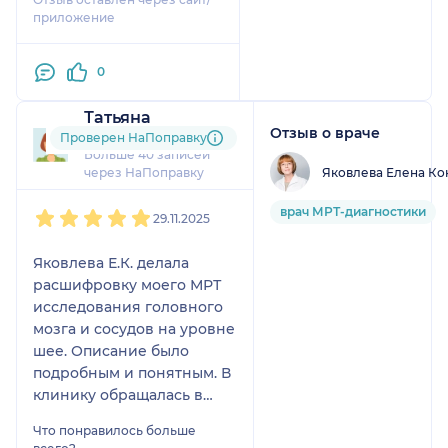
приложение
0
Татьяна
Отзыв о враче
132 отзыва
Проверен НаПоправку
Больше 40 записей
Яковлева Елена Ко
через НаПоправку
1
2
3
4
5
врач МРТ-диагностики
29.11.2025
Яковлева Е.К. делала
расшифровку моего МРТ
исследования головного
мозга и сосудов на уровне
шее. Описание было
подробным и понятным. В
клинику обращалась в
2020 году.
Что понравилось больше