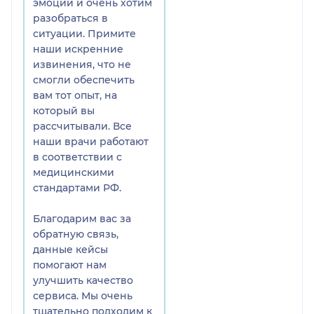
эмоции и очень хотим
МРТ с контрастом органов
разобраться в
малого таза. Расшифровку
ситуации. Примите
делал Халиков А.Д. Я
наши искренние
осталась не очень
извинения, что не
довольна этим описанием,
смогли обеспечить
на волнующие меня
вам тот опыт, на
вопросы я ответов не
который вы
получила. Информацией,
рассчитывали. Все
которую я от вас получила,
наши врачи работают
я и так владею из
в соответствии с
неоднократно
медицинскими
проведенных мне УЗИ-
стандартами РФ.
обследований, поэтому и
решила сделать МРТ на
Благодарим вас за
аппарате 3 тесла с
обратную связь,
контрастом в Вашей
данные кейсы
клинике.
помогают нам
Три года назад мне была
улучшить качество
проведена полостная
сервиса. Мы очень
операция с целью
тщательно подходим к