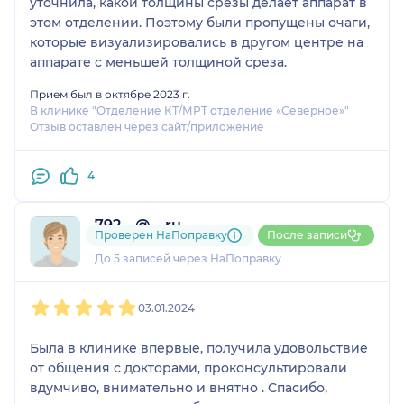
уточнила, какой толщины срезы делает аппарат в
этом отделении. Поэтому были пропущены очаги,
которые визуализировались в другом центре на
аппарате с меньшей толщиной среза.
Прием был в октябре 2023 г.
В клинике "Отделение КТ/МРТ отделение «Северное»"
Отзыв оставлен через сайт/приложение
4
792....@....ru
Проверен НаПоправку
После записи
1 отзыв
До 5 записей через НаПоправку
1
2
3
4
5
03.01.2024
Была в клинике впервые, получила удовольствие
от общения с докторами, проконсультировали
вдумчиво, внимательно и внятно . Спасибо,