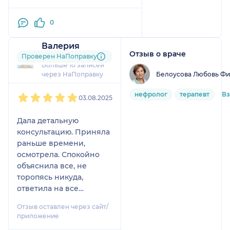
0
Валерия
Отзыв о враче
4 отзыва
Проверен НаПоправку
Больше 10 записей
Белоусова Любовь Ф
через НаПоправку
1
2
3
4
5
нефролог
терапевт
В
03.08.2025
Дала детальную
консультацию. Приняла
раньше времени,
осмотрела. Спокойно
объяснила все, не
торопясь никуда,
ответила на все
вопросы.
Отзыв оставлен через сайт/
приложение