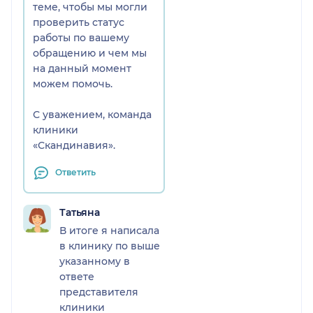
получить подробное
теме, чтобы мы могли
описание этого участка:
проверить статус
-что это за зона
работы по вашему
(грануляция, полип и т.д.)?
обращению и чем мы
где она находится (в
на данный момент
толще матки или внутри
можем помочь.
органа)? Если сравнить
заключение УЗИ, которые
С уважением, команда
я делала до МРТ, зона
клиники
увеличилась на 1 см.
«Скандинавия».
Полноценен ли у меня
рубец?
Ответить
Также не расписан
фолликулярный аппарат
Татьяна
яичников. Оперативное
В итоге я написала
вмешательство было на
в клинику по выше
левом яичнике, на
указанному в
котором была маленькая
ответе
эндометриоидная киста 2
представителя
см без динамики роста. До
клиники
операции яичник