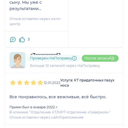
сыну. Мы уже с
результатами
обращались к лечащему
Отзыв оставлен через колл-
специалисту,
центр
заключение помогло
дать некоторые
3
уточнения.
+7xxxxxxxx61
Проверен НаПоправку
После записи
2 отзыва
и
1 оценка
Больше 10 записей через НаПоправку
1
2
3
4
5
Услуга: КТ придаточных пазух
12.01.2022
носа
Все понравилось, все вежливые, всё быстро.
Прием был в январе 2022 г.
В клинике "Отделение КТ/МРТ отделение «Северное»"
Отзыв оставлен через сайт/приложение