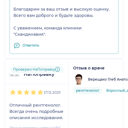
Благодарим за ваш отзыв и высокую оценку.
Всего вам доброго и будьте здоровы.
С уважением, команда клиники
"Скандинавия".
Ответить
Отзыв о враче
Пользователь
Проверен НаПоправку
НаПоправку
Верещако Глеб Анато
1
2
3
4
5
рентгенолог
Взрослый, 
27.12.2025
Отличный рентгенолог.
Всегда очень подробные
описания исследования.
Отзыв оставлен через сайт/