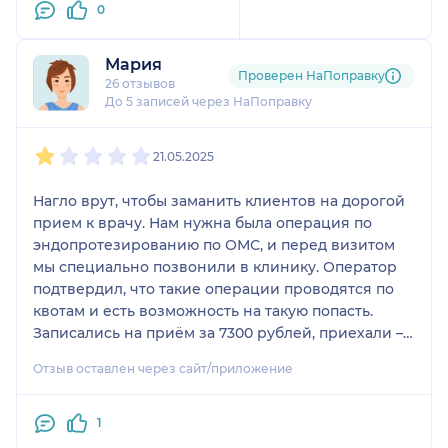
0
Владимировне.
Мария
Проверен НаПоправку
26 отзывов
До 5 записей через НаПоправку
1
2
3
4
5
21.05.2025
Нагло врут, чтобы заманить клиентов на дорогой
прием к врачу. Нам нужна была операция по
эндопротезированию по ОМС, и перед визитом
мы специально позвонили в клинику. Оператор
подтвердил, что такие операции проводятся по
квотам и есть возможность на такую попасть.
Записались на приём за 7300 рублей, приехали –
и врач сообщил, что квот нет и по ОМС операция
Отзыв оставлен через сайт/приложение
невозможна.
Нас обманом заманили заплатить за приём. Если
бы нам сразу честно сказали, что шансов нет, мы
1
бы не тратили время и деньги.