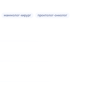
маммолог-хирург
проктолог-онколог
Взрослый