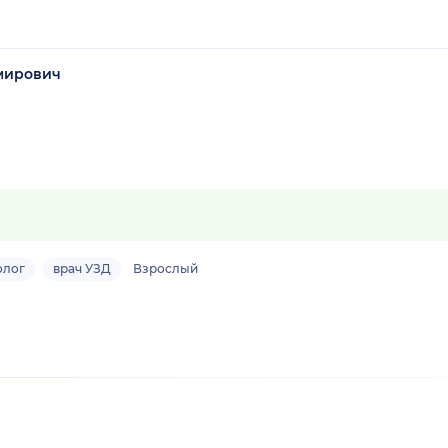
мирович
олог
врач УЗД
Взрослый