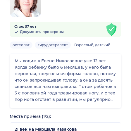
Стаж 37 лет
Документы проверены
остеопат
гирудотерапевт
Взрослый, детский
Мы ходим к Елене Николаевне уже 12 лет.
Когда ребенку было 6 месяцев, у него была
неровная, треугольная форма головы, потому
что он запрокидывал голову, а она за десять
сеансов всё нам выправила. Потом ребенок в
3 с половиной года травмировал ногу, и с тех
пор нога отстаёт в развитии, мы регулярно
ездим к ней, чтобы она выравнивала. Она
работает и с детьми, и со взрослыми, и для
Места приёма (1/2):
нашей семьи сделала очень много. Я очень
ее люблю и надеюсь, что она никуда не уйдет.
21 век на Маршала Казакова