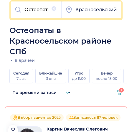
Очистить
Красносельский
Остеопаты в
Красносельском районе
СПб
8 врачей
Сегодня
Ближайшие
Утро
Вечер
В
7 авг.
3 дня
до 11:00
после 18:00
8 а
1
Выбор пациентов 2025
Записалось 117 человек
Каргин Вячеслав Олегович