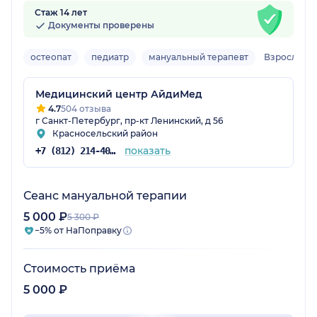
Стаж 14 лет
Документы проверены
остеопат
педиатр
мануальный терапевт
Взрослый, 
Медицинский центр АйдиМед
4.7
504 отзыва
г Санкт-Петербург, пр-кт Ленинский, д 56
Красносельский район
показать
+7 (812) 214-40-28
Сеанс мануальной терапии
5 000 ₽
5 300 ₽
−5% от НаПоправку
Стоимость приёма
5 000 ₽