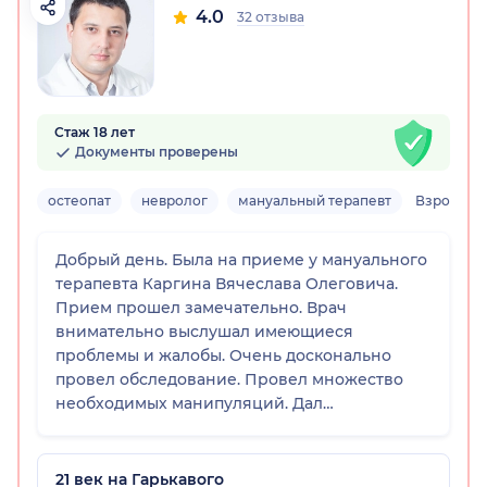
4.0
32 отзыва
Стаж 18 лет
Документы проверены
остеопат
невролог
мануальный терапевт
Взрослый
Добрый день. Была на приеме у мануального
терапевта Каргина Вячеслава Олеговича.
Прием прошел замечательно. Врач
внимательно выслушал имеющиеся
проблемы и жалобы. Очень досконально
провел обследование. Провел множество
необходимых манипуляций. Дал
рекомендации по дальнейшему лечению.
Очень понравился специалист.
Внимательный, профессиональный,
21 век на Гарькавого