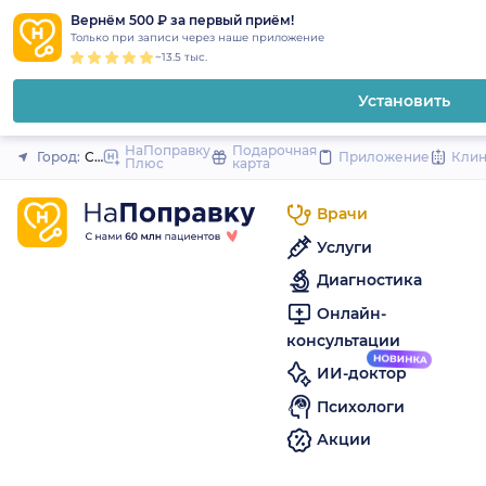
1
2
3
4
5
to
Вернём 500 ₽ за первый приём!
Закрыть
Только при записи через наше приложение
content
~13.5 тыс.
Установить
НаПоправку
Подарочная
Город:
Санкт-Петербург
Приложение
Кли
Плюс
карта
Врачи
Услуги
Диагностика
Онлайн-
консультации
ИИ-доктор
Психологи
Акции