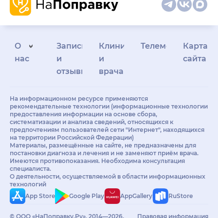
О
Запись
Клиникам
Телемедицина
Карта
нас
и
и
сайта
отзывы
врачам
На информационном ресурсе применяются
рекомендательные технологии (информационные технологии
предоставления информации на основе сбора,
систематизации и анализа сведений, относящихся к
предпочтениям пользователей сети "Интернет", находящихся
на территории Российской Федерации)
Материалы, размещённые на сайте, не предназначены для
постановки диагноза и лечения и не заменяют приём врача.
Имеются противопоказания. Необходима консультация
специалиста.
О деятельности, осуществляемой в области информационных
технологий
App Store
Google Play
AppGallery
RuStore
© ООО «НаПоправку.Ру», 2014—2026.
Правовая информация