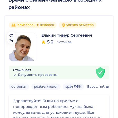
Врачи с онлайн-записью в соседних
районах
Записалось 18 человек
Близко от метро
Елькин Тимур Сергеевич
5.0
3 отзыва
Стаж 9 лет
Документы проверены
остеопат
реабилитолог
врач ЛФК
Взрослый, детски
Здравствуйте! Были на приеме с
новорождённым ребенком. Нужна была
консультация, для успокоения души. Все