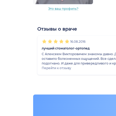
Это ваш профиль?
Отзывы о враче
1
2
3
4
5
16.08.2016
лучший стоматолог-ортопед
С Алексеем Викторовичем знакомы давно. Д
оставило болезненных ощущений. Все сдела
подогнано. И даже для привередливого и кри
Работу врача оцениваем на 5+
Перейти к отзыву