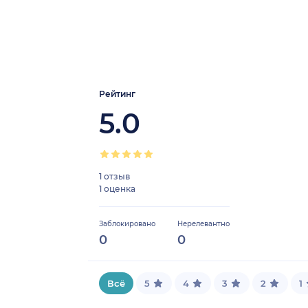
Рейтинг
5.0
1 отзыв
1 оценка
Заблокировано
Нерелевантно
0
0
Всё
5
4
3
2
1