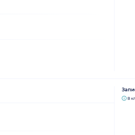
Запи
В к