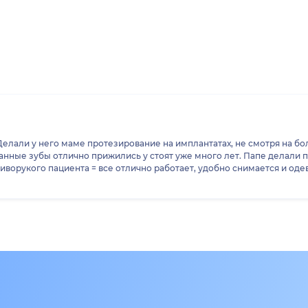
елали у него маме протезирование на имплантатах, не смотря на б
нные зубы отлично прижились у стоят уже много лет. Папе делали п
ворукого пациента = все отлично работает, удобно снимается и одева