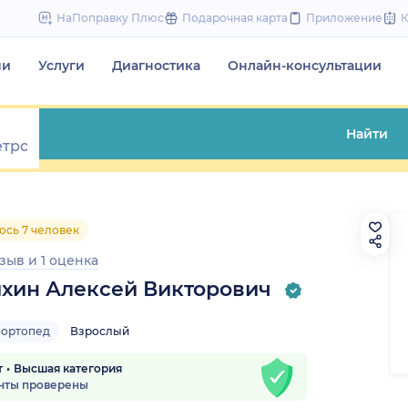
to
НаПоправку Плюс
Подарочная карта
Приложение
content
чи
Услуги
Диагностика
Онлайн-консультации
Найти
ось 7 человек
тзыв
и
1 оценка
хин Алексей Викторович
-ортопед
Взрослый
т
Высшая категория
нты проверены