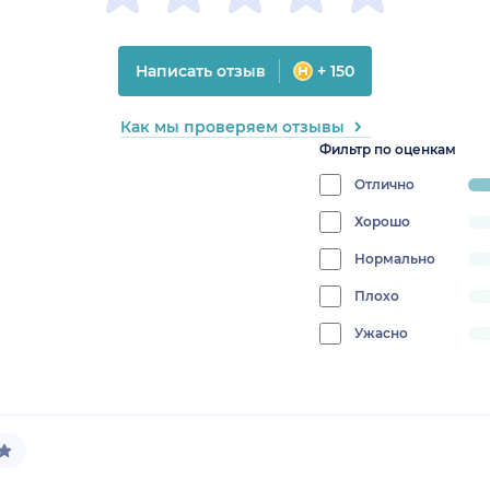
Написать отзыв
+ 150
Как мы проверяем отзывы
Фильтр по оценкам
Отлично
pr
10
Хорошо
progress:
0%
Нормально
progress:
0%
Плохо
progress:
0%
Ужасно
progress:
0%