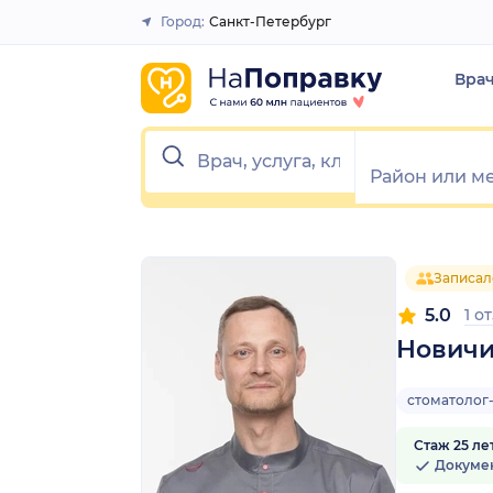
1
2
3
4
5
1
2
3
4
5
Город:
Санкт-Петербург
Закрыть
Вра
Записал
5.0
1 о
Новичи
стоматолог
Стаж 25 ле
Докуме