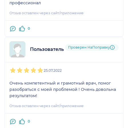
профессионал
персонал,
ответственные врачи с
Отзыв оставлен через сайт/приложение
золотыми руками! Я
очень довольна,
0
спасибо!!!
Проверен НаПоправку
Пользователь НаПоправку
1
2
3
4
5
25.07.2022
Очень компетентный и грамотный врач, помог
разобраться с моей проблемой ! Очень довольна
результатом!
Отзыв оставлен через сайт/приложение
0