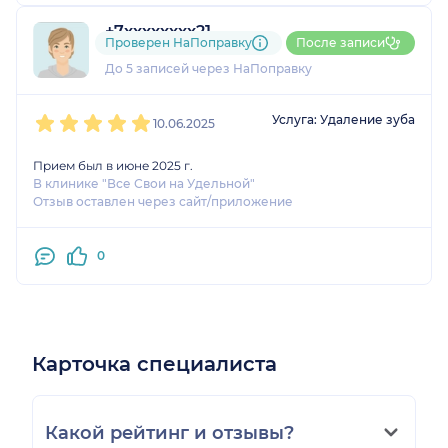
+7xxxxxxxx21
Проверен НаПоправку
После записи
1 отзыв
и
1 оценка
До 5 записей через НаПоправку
1
2
3
4
5
Услуга: Удаление зуба
10.06.2025
Прием был в июне 2025 г.
В клинике "Все Свои на Удельной"
Отзыв оставлен через сайт/приложение
0
Карточка специалиста
Какой рейтинг и отзывы?