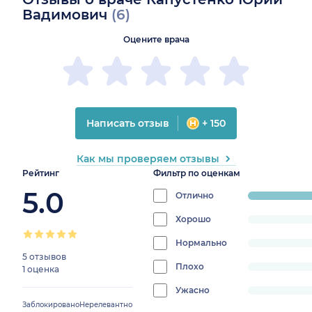
Вадимович
(6)
Оцените врача
Написать отзыв
+ 150
Как мы проверяем отзывы
Рейтинг
Фильтр по оценкам
5.0
Отлично
progress:
100%
Хорошо
progress:
0%
Нормально
progress:
5 отзывов
0%
Плохо
progress:
1 оценка
0%
Ужасно
progress:
Заблокировано
Нерелевантно
0%