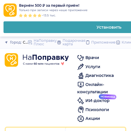
1
2
3
4
5
1
2
3
4
5
1
2
3
4
5
to
Вернём 500 ₽ за первый приём!
Закрыть
Только при записи через наше приложение
content
~13.5 тыс.
Установить
НаПоправку
Подарочная
Город:
Санкт-Петербург
Приложение
Кли
Плюс
карта
Врачи
Услуги
Диагностика
Онлайн-
консультации
ИИ-доктор
Психологи
Акции