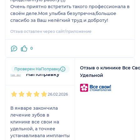
Очень приятно встретить такого профессионала в
своём деле.Моя улыбка безупречна,большое
спасибо за Ваш нелёгкий труд и доброту!
Отзыв оставлен через сайт/приложение
0
Отзыв о клинике Все Св
Пользователь
Проверен НаПоправку
НаПоправку
Удельной
1
2
3
4
5
26.02.2026
В январе закончила
лечение зубов в
клинике все свои на
удельной, а точнее
устанавливала импланты