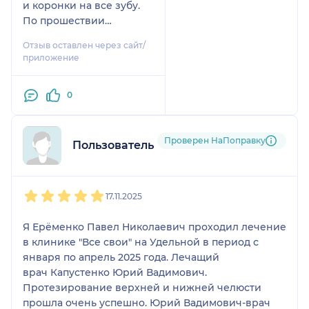
и коронки на все зубу.
По прошествии
времени, хочу
Отзыв оставлен через сайт/
поделиться с вами
приложение
своими ощущениями. К
размеру новых зубов
0
уже привыкла, дикция
не нарушилась, лицо
изменилось в лучшую
Проверен НаПоправку
сторону, само лечение у
Пользователь НаПоправку
меня заняло 4,5 месяца
и, новая я, новая
1
2
3
4
5
красивая улыбка,
17.11.2025
чувство уверенности ,
все супер!!! Особая
Я Ерёменко Павел Николаевич проходил лечение
благодарность моему
в клинике "Все свои" на Удельной в период с
врачу Юрию
января по апрель 2025 года. Лечащий
Вадимовичу! Очень
врач Капустенко Юрий Вадимович.
внимательно и со
Протезирование верхней и нижней челюсти
знанием своего дела он
прошла очень успешно. Юрий Вадимович-врач
подошёл к моей