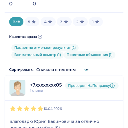
0
0
Всё
5
4
3
2
1
Качества врача
Пациенты отмечают результат (2)
Внимательный осмотр (1)
Понятные объяснения (1)
Сортировать:
+7xxxxxxxx05
Проверен НаПоправку
1 отзыв
1
2
3
4
5
10.04.2026
Благодарю Юрия Вадимовича за отлично
проделанную работу!)))