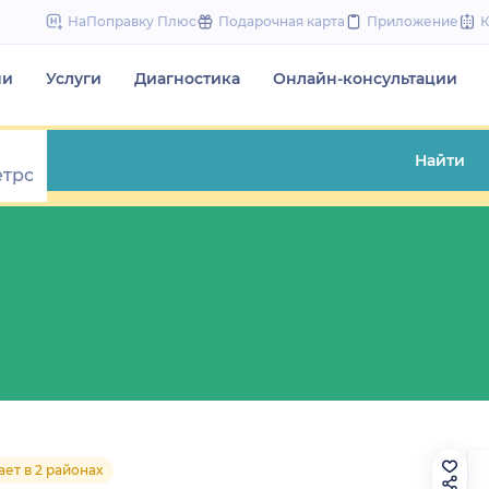
to
НаПоправку Плюс
Подарочная карта
Приложение
content
чи
Услуги
Диагностика
Онлайн-консультации
Найти
ет в 2 районах