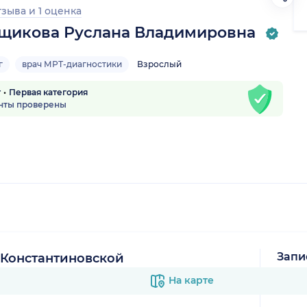
тзыва
и
1 оценка
щикова Руслана Владимировна
г
врач МРТ-диагностики
Взрослый
т
Первая категория
нты проверены
Запи
а Константиновской
В к
На карте