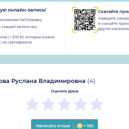
ую онлайн-запись!
Скачайте пр
Наведите камеру
приложении НаПоправку
и скачайте прило
к вашей записи чек,
других магазин
ов ( = 500 ₽), которые можно
,
на сертификаты
ова Руслана Владимировна
(4)
Оцените врача
Написать отзыв
+ 150