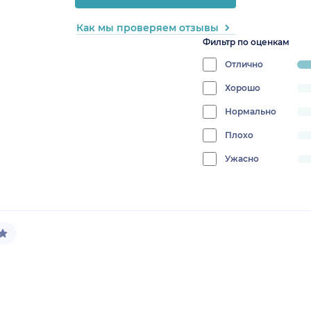
Как мы проверяем отзывы
Фильтр по оценкам
Отлично
pr
10
Хорошо
progress:
0%
Нормально
progress:
0%
Плохо
progress:
0%
Ужасно
progress:
0%