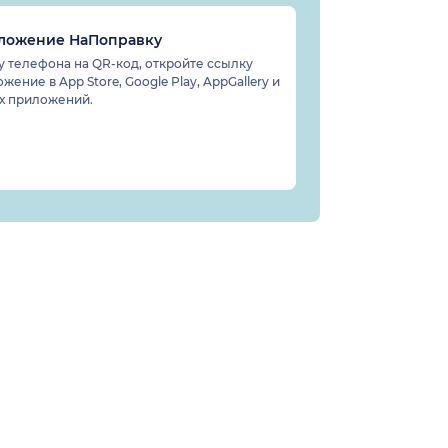
иложение НаПоправку
 телефона на QR-код, откройте ссылку
жение в App Store, Google Play, AppGallery и
ах приложений.