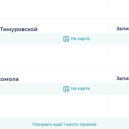
Запи
а Тимуровской
В к
На карте
Запи
сомола
В к
На карте
Показать ещё 1 место приёма