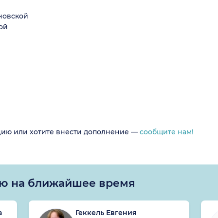
иновской
ой
цию или хотите внести дополнение —
сообщите нам!
ью на ближайшее время
а
Геккель Евгения