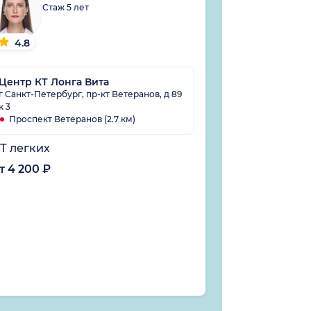
Стаж 5 лет
Стаж
4.8
4.4
Центр КТ Лонга Вита
Клиника Эн
г Санкт-Петербург, пр-кт Ветеранов, д 89
к 3
г Санкт-Петерб
Проспект Ветеранов (2.7 км)
Удельная (1.
Т легких
МРТ головно
т 4 200 ₽
от 5 170 ₽