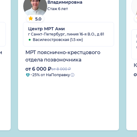
Владимировна
Стаж 6 лет
5.0
Центр МРТ Ами
г Санкт-Петербург, линия 16-я В.О., д 81
Василеостровская (1.5 км)
и
МРТ пояснично-крестцового
отдела позвоночника
К
от 6 000 ₽
от 8 000 ₽
о
−25% от НаПоправку