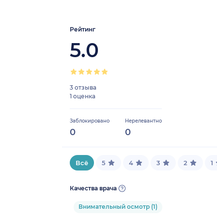
Рейтинг
5.0
3 отзыва
1 оценка
Заблокировано
Нерелевантно
0
0
Всё
5
4
3
2
1
Качества врача
Внимательный осмотр (1)