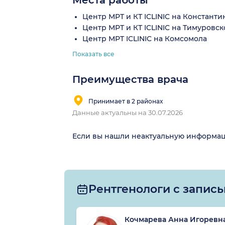
Места работы
Центр МРТ и КТ ICLINIC на Констант
Центр МРТ и КТ ICLINIC на Тимуровск
Центр МРТ ICLINIC на Комсомола
Показать все
Преимущества врача
Принимает в 2 районах
Данные актуальны на 30.07.2026
Если вы нашли неактуальную информа
Рентгенологи с запис
Кочмарева Анна Игоревн