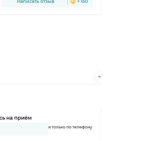
Написать отзыв
+ 150
сь на приём
линику можно записаться только по телефону