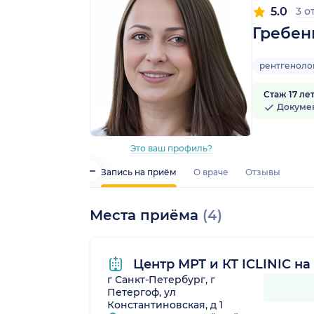
5.0
3 о
Гребен
рентгеноло
Стаж 17 ле
Докуме
Это ваш профиль?
Запись на приём
О враче
Отзывы
Места приёма
(4)
Центр МРТ и КТ ICLINIC н
г Санкт-Петербург, г
Петергоф, ул
Константиновская, д 1