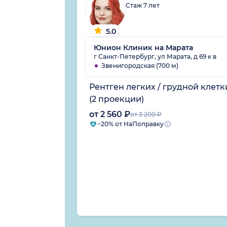
Стаж 7 лет
5.0
Юнион Клиник на Марата
г Санкт-Петербург, ул Марата, д 69 к в
Звенигородская (700 м)
Рентген легких / грудной клетк
(2 проекции)
от 2 560 ₽
от 3 200 ₽
−20% от НаПоправку