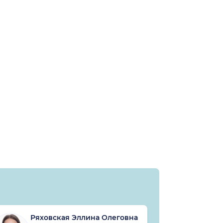
Ряховская Эллина Олеговна
Иса