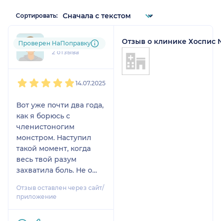
Сортировать:
Отзыв о клинике Хоспис 
inn....@....ru
Проверен НаПоправку
2 отзыва
1
2
3
4
5
14.07.2025
Вот уже почти два года,
как я борюсь с
членистоногим
монстром. Наступил
такой момент, когда
весь твой разум
захватила боль. Не о
чем больше думать
Отзыв оставлен через сайт/
невозможно. Да, такое
приложение
тоже бывает. Я
придумываю себе