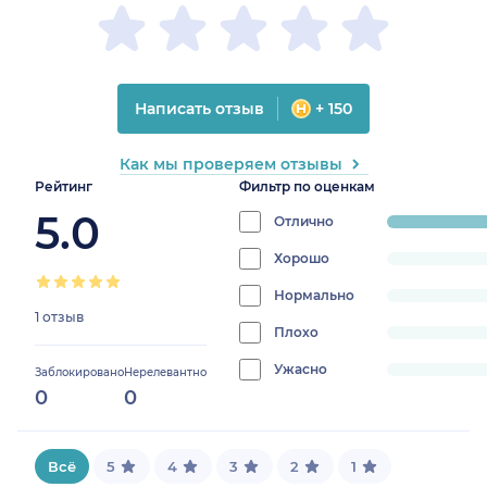
Написать отзыв
+ 150
Как мы проверяем отзывы
Рейтинг
Фильтр по оценкам
5.0
Отлично
progress:
100%
Хорошо
progress:
0%
Нормально
progress:
1 отзыв
0%
Плохо
progress:
0%
Ужасно
progress:
Заблокировано
Нерелевантно
0
0
0%
Всё
5
4
3
2
1