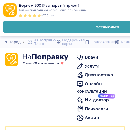
1
2
3
4
5
1
2
3
4
5
1
2
3
4
5
to
Вернём 500 ₽ за первый приём!
Закрыть
Только при записи через наше приложение
content
~13.5 тыс.
Установить
НаПоправку
Подарочная
Город:
Санкт-Петербург
Приложение
Кли
Плюс
карта
Врачи
Услуги
Диагностика
Онлайн-
консультации
ИИ-доктор
Психологи
Акции