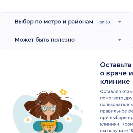
каждому больному.
Кроме того, работают
волонтеры -
Выбор по метро и районам
Топ 30
круглосуточно открыт
вход в храм. Здесь же
зимний сад с большой
Может быть полезно
черепахой,
волнистыми
попугайчиками и с
растениями. Их много-
Оставьте
много.
о враче 
Я искренне Благо Дарю
клинике
за оказанную помощь,
качественно
Оставляя отзы
выполненную работу и
помогаете др
человеческую
пользователя
поддержку.
правильное р
при выборе в
клиники. Кром
вы получите 1