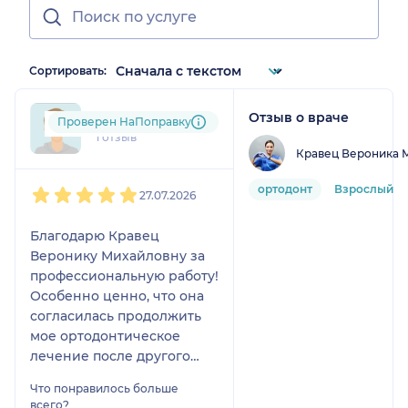
Сортировать:
Отзыв о враче
+7xxxxxxxx24
Проверен НаПоправку
1 отзыв
Кравец Вероника 
1
2
3
4
5
ортодонт
Взрослый
27.07.2026
Благодарю Кравец
Веронику Михайловну за
профессиональную работу!
Особенно ценно, что она
согласилась продолжить
мое ортодонтическое
лечение после другого
специалиста и довела
Что понравилось больше
результат до идеала. Все
всего?