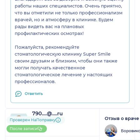
работы наших специалистов. Очень приятно,
что вы отметили не только профессионализм
врачей, но и атмосферу в клинике. Будем
рады видеть вас на плановых
профилактических осмотрах!
Пожалуйста, рекомендуйте
стоматологическую клинику Super Smile
своим друзьям и близким, чтобы они также
могли получать качественное
стоматологическое лечение у настоящих
профессионалов.
Ответить
790....@....ru
Отзыв о враче
1 отзыв
Проверен НаПоправку
До 5 записей через
После записи
Боровико
НаПоправку
1
2
3
4
5