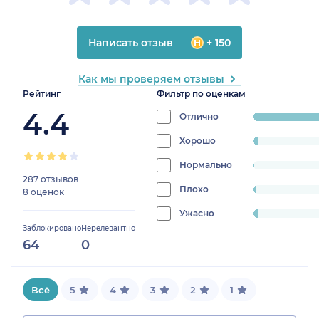
Написать отзыв
+ 150
Как мы проверяем отзывы
Рейтинг
Фильтр по оценкам
4.4
Отлично
progress:
94.37229437
Хорошо
progress:
2.1645021645021645%
Нормально
progress:
287 отзывов
0.4329004329004329%
Плохо
progress:
8 оценок
0.8658008658008658%
Ужасно
progress:
Заблокировано
Нерелевантно
2.1645021645021645%
64
0
Всё
5
4
3
2
1