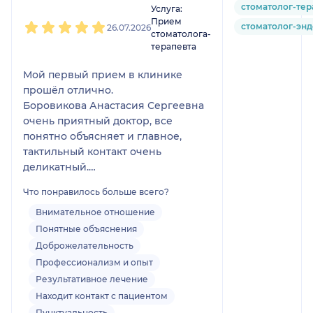
стоматолог-тер
Услуга:
Прием
стоматолог-эн
26.07.2026
стоматолога-
терапевта
Мой первый прием в клинике
прошёл отлично.
Боровикова Анастасия Сергеевна
очень приятный доктор, все
понятно объясняет и главное,
тактильный контакт очень
деликатный.
Все манипуляции вместе с
Что понравилось больше всего?
медсестрой проводятся крайне
бережно, за что у меня большая
Внимательное отношение
благодарность.
Понятные объяснения
Нашла доктора по рекомендации
Доброжелательность
подруги и буду так же дальше
Профессионализм и опыт
рекомендовать Анастасию
Результативное лечение
Сергеевну как прекрасного врача
Находит контакт с пациентом
своим друзьям дальше.
Пунктуальность