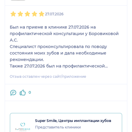
1
2
3
4
5
27.07.2026
Был на приеме в клинике 27.07.2026 на
профилактической консультации у Боровиковой
А.С.
Специалист проконсультировала по поводу
состояния моих зубов и дала необходимые
рекомендации.
Также 27.07.2026 был на профилактической
гигиене у Остапенко А.С. Доктор внимательно и
Отзыв оставлен через сайт/приложение
аккуратно провела процедура, похвалила за
состояние моих зубов.
Специалисты в данной клинике отзывчивые и
0
доброжелательные, чувствуется положительная
энергия.
Super Smile, Центры имплантации зубов
Представитель клиники