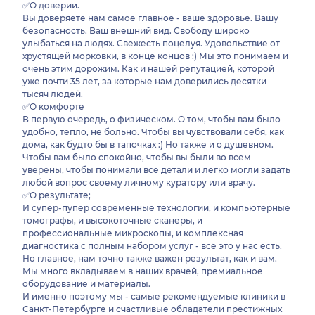
✅О доверии.
Вы доверяете нам самое главное - ваше здоровье. Вашу
безопасность. Ваш внешний вид. Свободу широко
улыбаться на людях. Свежесть поцелуя. Удовольствие от
хрустящей морковки, в конце концов :) Мы это понимаем и
очень этим дорожим. Как и нашей репутацией, которой
уже почти 35 лет, за которые нам доверились десятки
тысяч людей.
✅О комфорте
В первую очередь, о физическом. О том, чтобы вам было
удобно, тепло, не больно. Чтобы вы чувствовали себя, как
дома, как будто бы в тапочках :) Но также и о душевном.
Чтобы вам было спокойно, чтобы вы были во всем
уверены, чтобы понимали все детали и легко могли задать
любой вопрос своему личному куратору или врачу.
✅О результате;
И супер-пупер современные технологии, и компьютерные
томографы, и высокоточные сканеры, и
профессиональные микроскопы, и комплексная
диагностика с полным набором услуг - всё это у нас есть.
Но главное, нам точно также важен результат, как и вам.
Мы много вкладываем в наших врачей, премиальное
оборудование и материалы.
И именно поэтому мы - самые рекомендуемые клиники в
Санкт-Петербурге и счастливые обладатели престижных