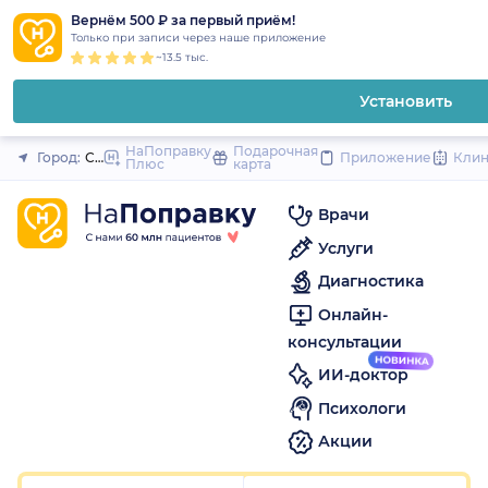
1
2
3
4
5
1
2
3
4
5
1
2
3
4
5
to
Вернём 500 ₽ за первый приём!
Закрыть
Только при записи через наше приложение
content
~13.5 тыс.
Установить
НаПоправку
Подарочная
Город:
Санкт-Петербург
Приложение
Кли
Плюс
карта
Врачи
Услуги
Диагностика
Онлайн-
консультации
ИИ-доктор
Психологи
Акции