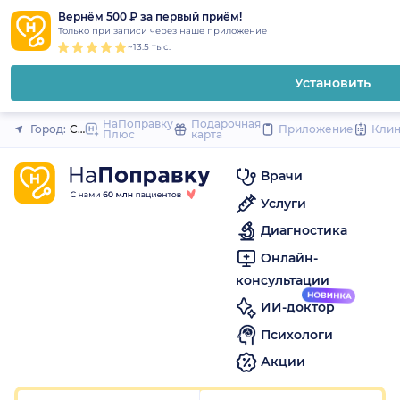
1
2
3
4
5
1
2
3
4
5
1
2
3
4
5
to
Вернём 500 ₽ за первый приём!
Закрыть
Только при записи через наше приложение
content
~13.5 тыс.
Установить
НаПоправку
Подарочная
Город:
Санкт-Петербург
Приложение
Кли
Плюс
карта
Врачи
Услуги
Диагностика
Онлайн-
консультации
ИИ-доктор
Психологи
Акции