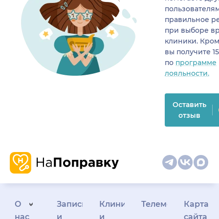
пользователя
правильное р
при выборе в
клиники. Кром
вы получите 1
по
программе
лояльности.
Оставить
отзыв
О
Запись
Клиникам
Телемедицина
Карта
нас
и
и
сайта