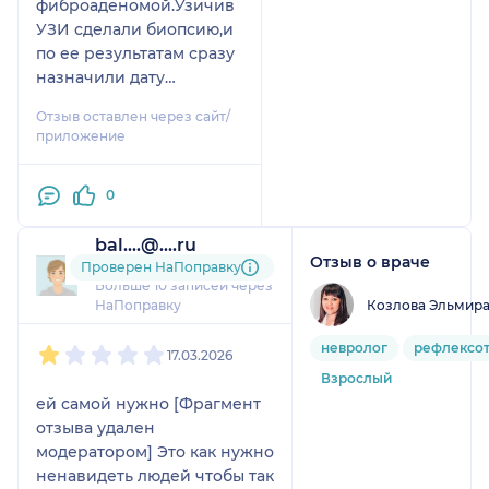
фиброаденомой.Узичив
УЗИ сделали биопсию,и
по ее результатам сразу
назначили дату
опереци.Очень
Отзыв оставлен через сайт/
внимательный,чуткий,сп
приложение
окойный врач.Все
объяснит и
0
расскажет.Даже после
операции оставалась на
bal....@....ru
связи.Огромная
Отзыв о враче
6 отзывов
Проверен НаПоправку
благодарность .
Больше 10 записей через
Козлова Эльмир
НаПоправку
1
2
3
4
5
невролог
рефлексот
17.03.2026
Взрослый
ей самой нужно [Фрагмент
отзыва удален
модератором] Это как нужно
ненавидеть людей чтобы так