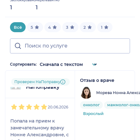
Заблокировано
Нерелевантно
4.6875%
1
1
Всё
5
4
3
2
1
Сортировать:
Отзыв о враче
Пользователь
Проверен НаПоправку
НаПоправку
Морева Нонна Алекс
1
2
3
4
5
онколог
маммолог-онко
20.06.2026
Взрослый
Попала на прием к
замечательному врачу
Нонне Александровне, с