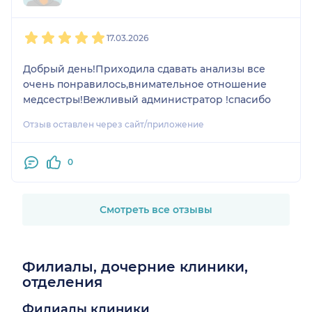
Даже после того как
предоставила выписки и
1
2
3
4
5
заключения не смогла
17.03.2026
переписать правильно
чужие осмотры!
Добрый день!Приходила сдавать анализы все
Есть врачи от Бога , а это не
очень понравилось,внимательное отношение
дай Бог!
медсестры!Вежливый администратор !спасибо
Отзыв оставлен через сайт/приложение
0
Смотреть все отзывы
Филиалы, дочерние клиники,
отделения
Филиалы клиники