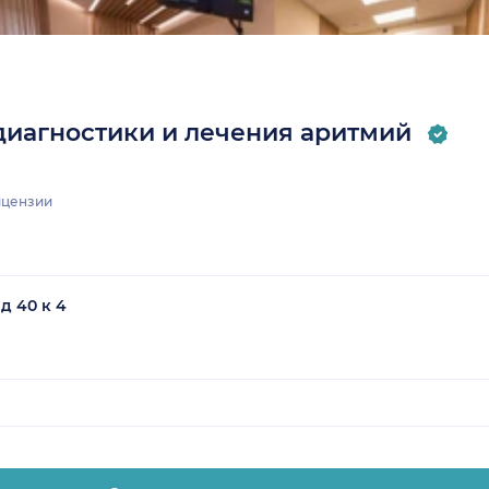
диагностики и лечения аритмий
цензии
д 40 к 4