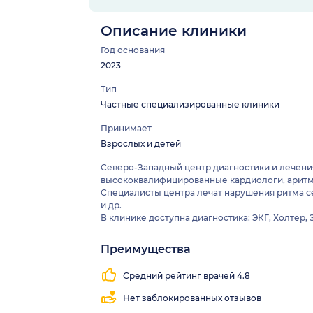
Описание клиники
Год основания
2023
Тип
Частные специализированные клиники
Принимает
Взрослых и детей
Северо-Западный центр диагностики и лечени
высококвалифицированные кардиологи, аритмо
Специалисты центра лечат нарушения ритма с
и др.
В клинике доступна диагностика: ЭКГ, Холтер, 
Преимущества
Близко
Работаем
Узкопрофильная
от
все
клиника
Средний рейтинг врачей 4.8
метро
выходные
Нет заблокированных отзывов