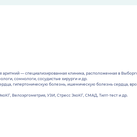
я аритмий — специализированная клиника, расположенная в Выборг
логи, сомнологи, сосудистые хирурги и др.
ердца, гипертоническую болезнь, ишемическую болезнь сердца, вр
ЭхоКГ, Велоэргометрия, УЗИ, Стресс ЭхоКГ, СМАД, Тилт-тест и др.