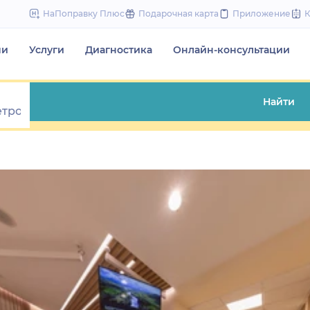
to
НаПоправку Плюс
Подарочная карта
Приложение
content
чи
Услуги
Диагностика
Онлайн-консультации
Найти