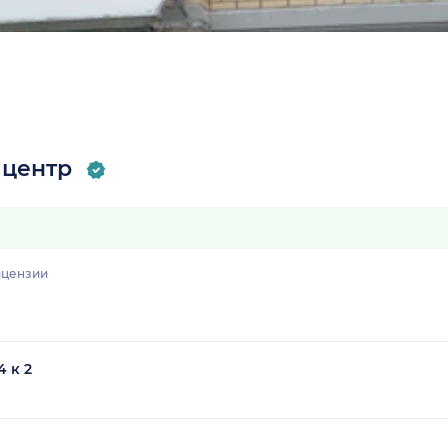
центр
цензии
4 к 2