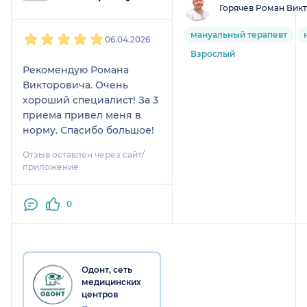
Горячев Роман Вик
1
2
3
4
5
мануальный терапевт
06.04.2026
Взрослый
Рекомендую Романа
Викторовича. Очень
хороший специалист! За 3
приема привел меня в
норму. Спасибо большое!
Отзыв оставлен через сайт/
приложение
0
Одонт, сеть
медицинских
центров