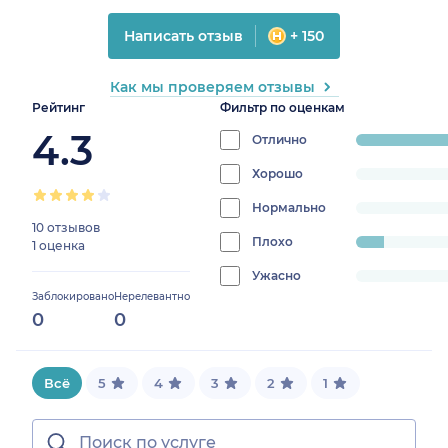
Написать отзыв
+ 150
Как мы проверяем отзывы
Рейтинг
Фильтр по оценкам
4.3
Отлично
progress:
90.90909090
Хорошо
progress:
0%
Нормально
progress:
10 отзывов
0%
Плохо
progress:
1 оценка
9.090909090909092%
Ужасно
progress:
Заблокировано
Нерелевантно
0%
0
0
Всё
5
4
3
2
1