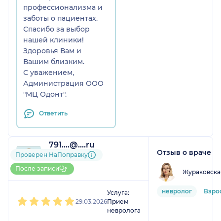
профессионализма и
заботы о пациентах.
Спасибо за выбор
нашей клиники!
Здоровья Вам и
Вашим близким.
С уважением,
Администрация ООО
"МЦ Одонт".
Ответить
791....@....ru
Отзыв о враче
1 отзыв
Проверен НаПоправку
До 5 записей через
После записи
Жураковска
НаПоправку
1
2
3
4
5
невролог
Взро
Услуга:
29.03.2026
Прием
невролога