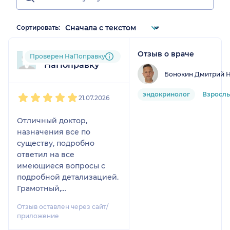
Сортировать:
Отзыв о враче
Пользователь
Проверен НаПоправку
НаПоправку
Бонокин Дмитрий 
1
2
3
4
5
эндокринолог
Взросл
21.07.2026
Отличный доктор,
назначения все по
существу, подробно
ответил на все
имеющиеся вопросы с
подробной детализацией.
Грамотный,
профессиональный. Как
Отзыв оставлен через сайт/
же мало таких врачей.
приложение
Спасибо!