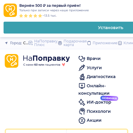
1
2
3
4
5
1
2
3
4
5
1
2
3
4
5
to
Вернём 500 ₽ за первый приём!
Закрыть
Только при записи через наше приложение
content
~13.5 тыс.
Установить
НаПоправку
Подарочная
Город:
Санкт-Петербург
Приложение
Кли
Плюс
карта
Врачи
Услуги
Диагностика
Онлайн-
консультации
ИИ-доктор
Психологи
Акции