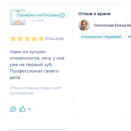
Отзыв о враче
lid....@....ru
Проверен НаПоправку
1 отзыв
Охлопкова Елена В
1
2
3
4
5
стоматолог-терапевт
В
27.04.2026
Один из лучших
стоматологов, лечу у неё
уже не первый зуб.
Профессионал своего
дела.
Отзыв оставлен через сайт/
приложение
0