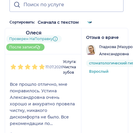
Сортировать:
Олеся
Отзыв о враче
19 отзывов
и
4 оценки
Проверен НаПоправку
Больше 50 записей через
Гладкова (Мазуро
После записи
НаПоправку
Александровна
1
2
3
4
5
Услуга:
стоматологический ги
17.07.2026
Чистка
Взрослый
зубов
Все прошло отлично, мне
понравилось. Устина
Александровна очень
хорошо и аккуратно провела
чистку, никакого
дискомфорта не было. Все
рекомендации по
профилактике мне дали.