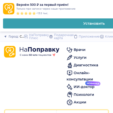
1
2
3
4
5
1
2
3
4
5
1
2
3
4
5
to
Вернём 500 ₽ за первый приём!
Закрыть
Только при записи через наше приложение
content
~13.5 тыс.
Установить
НаПоправку
Подарочная
Город:
Санкт-Петербург
Приложение
Кли
Плюс
карта
Врачи
Услуги
Диагностика
Онлайн-
консультации
ИИ-доктор
Психологи
Акции