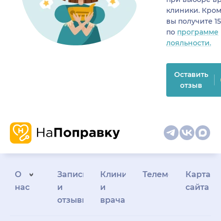
клиники. Кром
вы получите 1
по
программе
лояльности.
Оставить
отзыв
О
Запись
Клиникам
Телемедицина
Карта
нас
и
и
сайта
отзывы
врачам