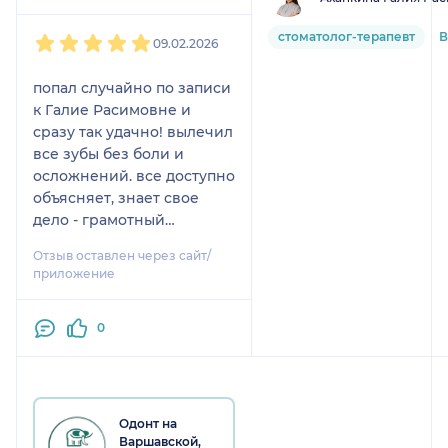
1
2
3
4
5
стоматолог-терапевт
В
09.02.2026
попал случайно по записи
к Галие Расимовне и
сразу так удачно! вылечил
все зубы без боли и
осложнений. все доступно
объясняет, знает свое
дело - грамотный
специалист! однозначно
Отзыв оставлен через сайт/
рекомендую клинику и
приложение
врача
0
Одонт на
Варшавской,