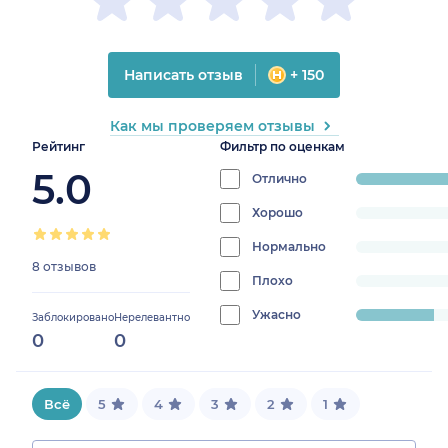
Написать отзыв
+ 150
Как мы проверяем отзывы
Рейтинг
Фильтр по оценкам
5.0
Отлично
progress:
75%
Хорошо
progress:
0%
Нормально
progress:
8 отзывов
0%
Плохо
progress:
0%
Ужасно
progress:
Заблокировано
Нерелевантно
0
0
25%
Всё
5
4
3
2
1