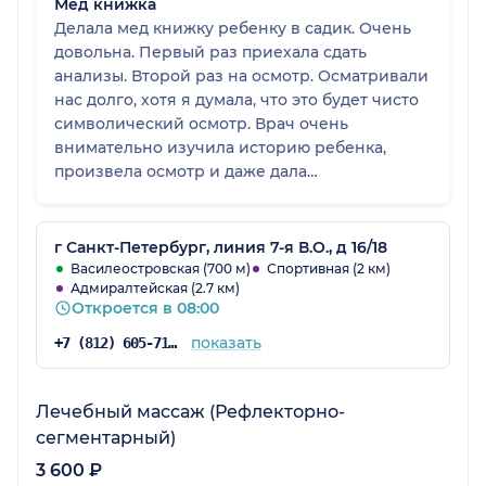
Мед книжка
Делала мед книжку ребенку в садик. Очень
довольна. Первый раз приехала сдать
анализы. Второй раз на осмотр. Осматривали
нас долго, хотя я думала, что это будет чисто
символический осмотр. Врач очень
внимательно изучила историю ребенка,
произвела осмотр и даже дала
рекомендации!) Полностью заполнила мед
книжку (было бы здорово, если бы ее тоже
можно было у вас купить). Ну и как итог: мед
г Санкт-Петербург, линия 7-я В.О., д 16/18
книжку в садике приняли, на что я потратила,
Василеостровская (700 м)
Спортивная (2 км)
Адмиралтейская (2.7 км)
в общей сложности, пол дня (всего), и две с
Откроется в 08:00
половиной тысячи рублей. Что очень
дешево!!!! СПАСИБО большое!
показать
+7 (812) 605-71-04
Лечебный массаж (Рефлекторно-
сегментарный)
3 600 ₽