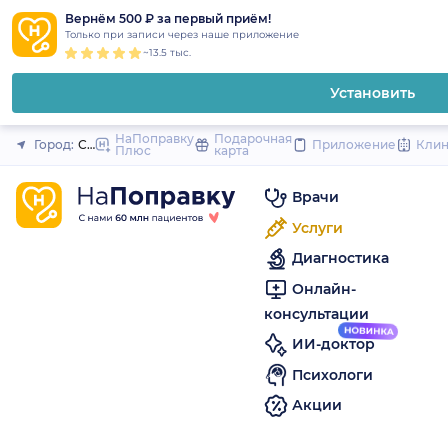
1
2
3
4
5
to
Вернём 500 ₽ за первый приём!
Закрыть
Только при записи через наше приложение
content
~13.5 тыс.
Установить
НаПоправку
Подарочная
Город:
Санкт-Петербург
Приложение
Кли
Плюс
карта
Врачи
Услуги
Диагностика
Онлайн-
консультации
ИИ-доктор
Психологи
Акции