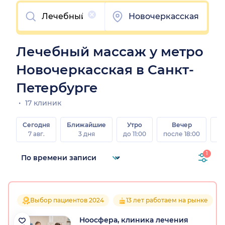
Очистить
Новочеркасская
Лечебный массаж у метро
Новочеркасская в Санкт-
Петербурге
17 клиник
Сегодня
Ближайшие
Утро
Вечер
В
7 авг.
3 дня
до 11:00
после 18:00
8 а
1
Выбор пациентов 2024
13 лет работаем на рынке
Ноосфера, клиника лечения