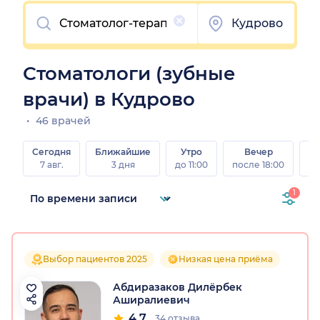
Очистить
Кудрово
Стоматологи (зубные
врачи) в Кудрово
46 врачей
Сегодня
Ближайшие
Утро
Вечер
В
7 авг.
3 дня
до 11:00
после 18:00
8 а
1
Выбор пациентов 2025
Низкая цена приёма
Абдиразаков Дилёрбек
Аширалиевич
4.7
34 отзыва