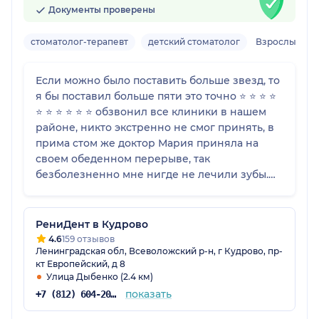
Документы проверены
стоматолог-терапевт
детский стоматолог
Взрослый, де
Если можно было поставить больше звезд, то
я бы поставил больше пяти это точно ⭐️ ⭐️ ⭐️ ⭐️
⭐️ ⭐️ ⭐️ ⭐️ ⭐️ ⭐️ обзвонил все клиники в нашем
районе, никто экстренно не смог принять, в
прима стом же доктор Мария приняла на
своем обеденном перерыве, так
безболезненно мне нигде не лечили зубы.
Однозначно рекомендую и сам только сюда.
РениДент в Кудрово
4.6
159 отзывов
Ленинградская обл, Всеволожский р-н, г Кудрово, пр-
кт Европейский, д 8
Улица Дыбенко (2.4 км)
показать
+7 (812) 604-20-91