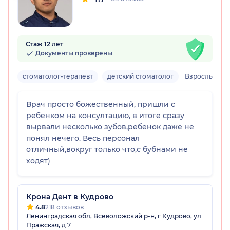
Стаж 12 лет
Документы проверены
стоматолог-терапевт
детский стоматолог
Взрослый, де
Врач просто божественный, пришли с
ребенком на консултацию, в итоге сразу
вырвали несколько зубов,ребенок даже не
понял нечего. Весь персонал
отличный,вокруг только что,с бубнами не
ходят)
Крона Дент в Кудрово
4.8
218 отзывов
Ленинградская обл, Всеволожский р-н, г Кудрово, ул
Пражская, д 7