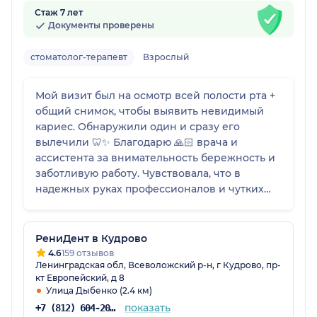
Стаж 7 лет
Документы проверены
стоматолог-терапевт
Взрослый
Мой визит был на осмотр всей полости рта +
общий снимок, чтобы выявить невидимый
кариес. Обнаружили один и сразу его
вылечили 🦷✨ Благодарю 🙏🏻 врача и
ассистента за внимательность бережность и
заботливую работу. Чувствовала, что в
надежных руках профессионалов и чутких
людей. Все подробно и вежливо рассказали
и показали на фото до и после. Благодарю за
ваш талант и душевность 🫶🏻
РениДент в Кудрово
4.6
159 отзывов
Ленинградская обл, Всеволожский р-н, г Кудрово, пр-
кт Европейский, д 8
Улица Дыбенко (2.4 км)
показать
+7 (812) 604-20-91