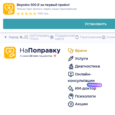
1
2
3
4
5
to
Вернём 500 ₽ за первый приём!
Закрыть
Только при записи через наше приложение
content
~13.5 тыс.
Установить
НаПоправку
Подарочная
Город:
Кудрово (Санкт-Петербург и область)
Приложение
Кли
Плюс
карта
Врачи
Услуги
Диагностика
Онлайн-
консультации
ИИ-доктор
Психологи
Акции