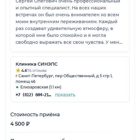
Сергей Олегович очень профессиональный
и опытный специалист. На всех наших
встречах он был очень внимателен ко всем
моим внутренним переживаниям. Каждый
раз создавал удивительную атмосферу, в
которой мне было спокойно и я могла
свободно выражать все свои чувства. У меня
такого не было, наверно, с детства, я и забыла
насколько это важно быть собой. Благодаря
его помощи, я смогла осознать и разрешить
Клиника СИНЭПС
те сложности, что были в моей жизни и
4.6
74 отзыва
г Санкт-Петербург, пер Общественный, д 5 стр 1,
вновь почувствовала себя свободной и
помещ 46
уверенной в себе, в своих чувствах, в том,
Елизаровская (1.1 км)
что у меня есть будущее и оно будет
показать
+7 (812) 604-21-56
хорошим и радостным. Я теперь это точно
знаю! Спасибо Вам огромное, Сергей
Олегович. Очень рекомендую всем!
Стоимость приёма
4 500 ₽