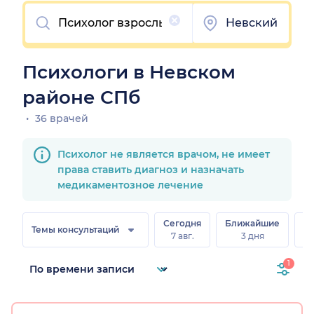
Очистить
Невский
Психологи в Невском
районе СПб
36 врачей
Психолог не является врачом, не имеет
права ставить диагноз и назначать
медикаментозное лечение
Сегодня
Ближайшие
В
Темы консультаций
7 авг.
3 дня
8 
1