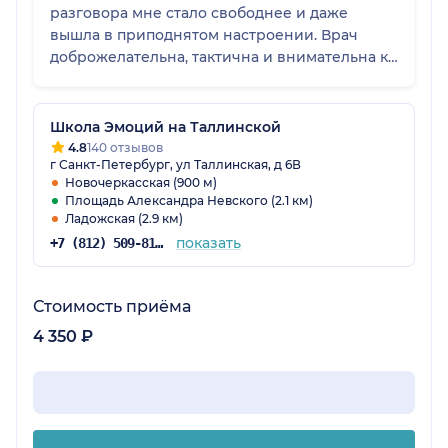
разговора мне стало свободнее и даже
вышла в приподнятом настроении. Врач
доброжелательна, тактична и внимательна к
деталям. Не старается за один прием решить
все имеющиеся проблемы и вытащить всю
информацию. Все постепенно и без лишней
Школа Эмоций на Таллинской
суеты. И это правильный подход на мой
4.8
140 отзывов
г Санкт-Петербург, ул Таллинская, д 6В
взгляд.
Новочеркасская (900 м)
Площадь Александра Невского (2.1 км)
Ладожская (2.9 км)
показать
+7 (812) 509-81-85
Стоимость приёма
4 350 ₽