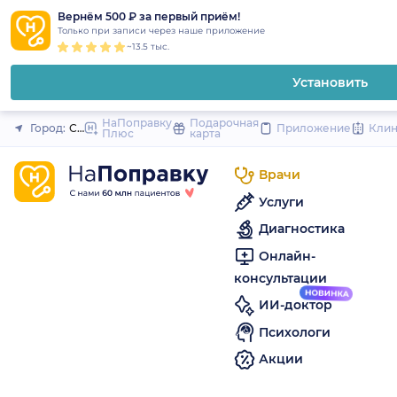
1
2
3
4
5
to
Вернём 500 ₽ за первый приём!
Закрыть
Только при записи через наше приложение
content
~13.5 тыс.
Установить
НаПоправку
Подарочная
Город:
Санкт-Петербург
Приложение
Кли
Плюс
карта
Врачи
Услуги
Диагностика
Онлайн-
консультации
ИИ-доктор
Психологи
Акции