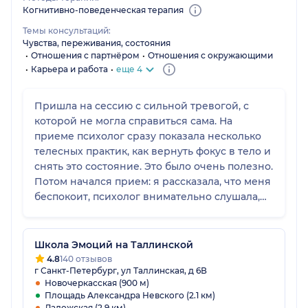
Когнитивно-поведенческая терапия
Темы консультаций:
Чувства, переживания, состояния
Отношения с партнёром
Отношения с окружающими
Карьера и работа
еще 4
Пришла на сессию с сильной тревогой, с
которой не могла справиться сама. На
приеме психолог сразу показала несколько
телесных практик, как вернуть фокус в тело и
снять это состояние. Это было очень полезно.
Потом начался прием: я рассказала, что меня
беспокоит, психолог внимательно слушала,
объясняла причины этого и я вышла с
пониманием общей картины причинно-
следственной связи этого состояния. Стало
Школа Эмоций на Таллинской
легче и понятнее.
4.8
140 отзывов
г Санкт-Петербург, ул Таллинская, д 6В
Новочеркасская (900 м)
Площадь Александра Невского (2.1 км)
Ладожская (2.9 км)