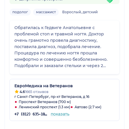
подолог
массажист
Взрослый, детский
Обратилась к Гедвиге Анатольевне с
проблемой стоп и травмой ногтя. Доктор
очень грамотно провела диагностику,
поставила диагноз, подобрала лечение.
Процедура по лечению ногтя прошла
комфортно и совершенно безболезненно.
Подобрали и заказали стельки и через 2
недели я их начала носить. Доктор очень
подробно и понятно объясняет назначенные
процедуры и их цель.
ЕвроМедика на Ветеранов
4.6
1665 отзывов
г Санкт-Петербург, пр-кт Ветеранов, д 16
Проспект Ветеранов (700 м)
Ленинский проспект (1.3 км)
Автово (2.7 км)
показать
+7 (812) 635-10-38