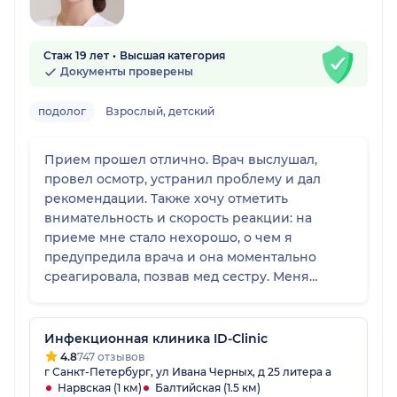
Стаж 19 лет
Высшая категория
Документы проверены
подолог
Взрослый, детский
Прием прошел отлично. Врач выслушал,
провел осмотр, устранил проблему и дал
рекомендации. Также хочу отметить
внимательность и скорость реакции: на
приеме мне стало нехорошо, о чем я
предупредила врача и она моментально
среагировала, позвав мед сестру. Меня
привели в чувство, померили давление и
напоили сладким чаем. Спасибо! Оставшееся
время приема проходило под еще большим
Инфекционная клиника ID-Clinic
вниманием и заботой!
4.8
747 отзывов
г Санкт-Петербург, ул Ивана Черных, д 25 литера а
Нарвская (1 км)
Балтийская (1.5 км)