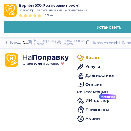
1
2
3
4
5
to
Вернём 500 ₽ за первый приём!
Закрыть
Только при записи через наше приложение
content
~13.5 тыс.
Установить
НаПоправку
Подарочная
Город:
Санкт-Петербург
Приложение
Кли
Плюс
карта
Врачи
Услуги
Диагностика
Онлайн-
консультации
ИИ-доктор
Психологи
Акции