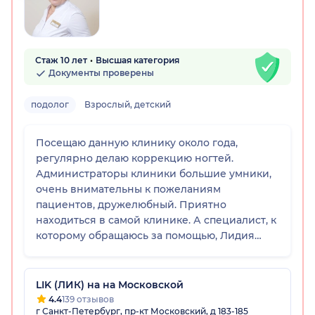
Стаж 10 лет
Высшая категория
Документы проверены
подолог
Взрослый, детский
Посещаю данную клинику около года,
регулярно делаю коррекцию ногтей.
Администраторы клиники большие умники,
очень внимательны к пожеланиям
пациентов, дружелюбный. Приятно
находиться в самой клинике. А специалист, к
которому обращаюсь за помощью, Лидия
Григорьевна, выше всяких похвал, золотые
руки! Теперь привожу к ней на прием и
своих родных. Всем успехов в делах!
LIK (ЛИК) на на Московской
4.4
139 отзывов
г Санкт-Петербург, пр-кт Московский, д 183-185