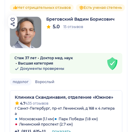
Нет отрицательных отзывов
Есть ученая степень
Бреговский Вадим Борисович
5.0
15 отзывов
Стаж 37 лет
Доктор мед. наук
Высшая категория
Документы проверены
подолог
Взрослый
Клиника Скандинавия, отделение «Южное»
4.7
435 отзывов
г Санкт-Петербург, пр-кт Ленинский, д 168 к 4 литера
а
Московская (1.1 км)
Парк Победы (1.8 км)
Ленинский проспект (2.7 км)
показать
+7 (812) 635-11-79