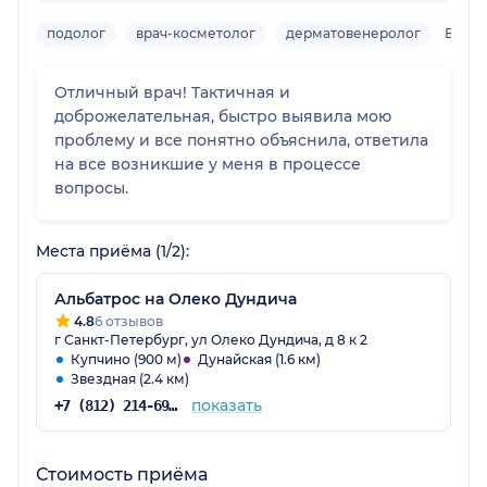
подолог
врач-косметолог
дерматовенеролог
Взро
Отличный врач! Тактичная и
доброжелательная, быстро выявила мою
проблему и все понятно объяснила, ответила
на все возникшие у меня в процессе
вопросы.
Места приёма (1/2):
Альбатрос на Олеко Дундича
4.8
6 отзывов
г Санкт-Петербург, ул Олеко Дундича, д 8 к 2
Купчино (900 м)
Дунайская (1.6 км)
Звездная (2.4 км)
показать
+7 (812) 214-69-46
Стоимость приёма