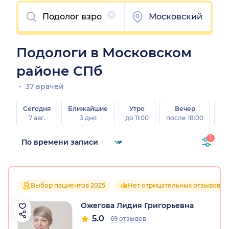
Очистить
Московский
Подологи в Московском
районе СПб
37 врачей
Сегодня
Ближайшие
Утро
Вечер
В
7 авг.
3 дня
до 11:00
после 18:00
8 а
1
Выбор пациентов 2025
Нет отрицательных отзывов
Ожегова Лидия Григорьевна
5.0
69 отзывов