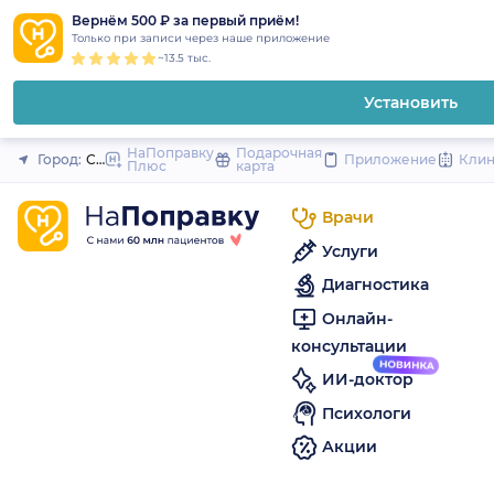
1
2
3
4
5
to
Вернём 500 ₽ за первый приём!
Закрыть
Только при записи через наше приложение
content
~13.5 тыс.
Установить
НаПоправку
Подарочная
Город:
Сестрорецк (Санкт-Петербург и область)
Приложение
Кли
Плюс
карта
Врачи
Услуги
Диагностика
Онлайн-
консультации
ИИ-доктор
Психологи
Акции