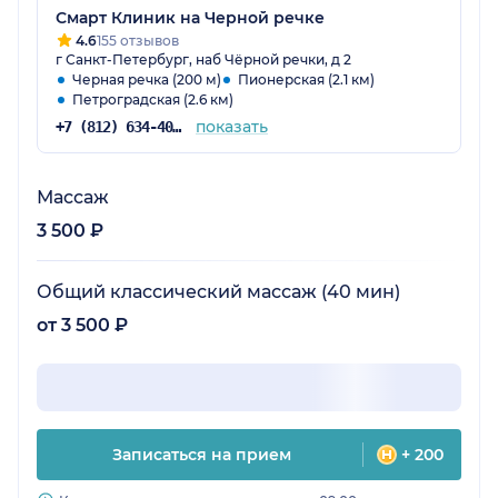
Тренируюсь и жду следующий этап с
Смарт Клиник на Черной речке
нетерпением и интересом)))
4.6
155 отзывов
г Санкт-Петербург, наб Чёрной речки, д 2
Черная речка (200 м)
Пионерская (2.1 км)
Петроградская (2.6 км)
показать
+7 (812) 634-40-46
Массаж
3 500 ₽
Общий классический массаж (40 мин)
от 3 500 ₽
Записаться на прием
+ 200