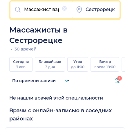
Очистить
Сестрорецк
Массажисты в
Сестрорецке
30 врачей
Сегодня
Ближайшие
Утро
Вечер
В
7 авг.
3 дня
до 11:00
после 18:00
8 а
1
Не нашли врачей этой специальности
Врачи с онлайн-записью в соседних
районах