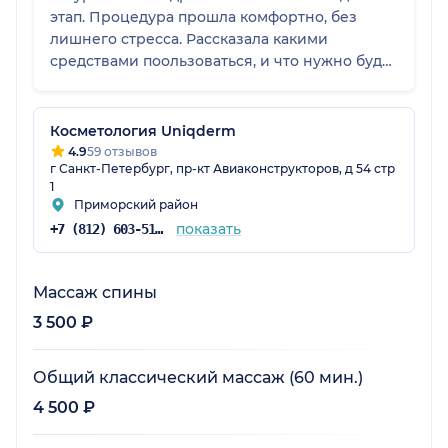
этап. Процедура прошла комфортно, без
лишнего стресса. Рассказала какими
средствами поользоваться, и что нужно будет
сделать на будущее. Ещё делал массаж у
Самофеева Сергея Васильевича, мне очень
понравилось. Обязательно приду снова и
Косметология Uniqderm
смело рекомендую!
4.9
59 отзывов
г Санкт-Петербург, пр-кт Авиаконструкторов, д 54 стр
1
Приморский район
показать
+7 (812) 603-51-12
Массаж спины
3 500 ₽
Общий классический массаж (60 мин.)
4 500 ₽