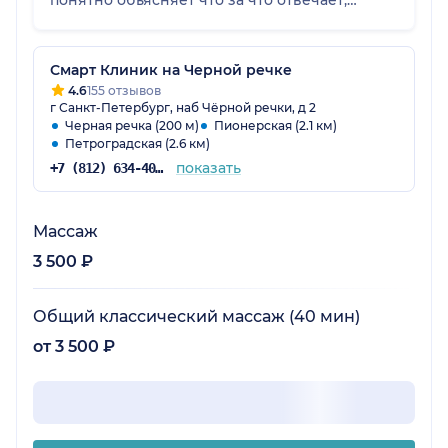
понятно объясняет что за что отвечает,
почему что болит и что с этим можно сделать.
Сняли все на видео, уже месяц занимаюсь
дома. И могу уверенно сказать что
Смарт Клиник на Черной речке
рекомендации Александра действительно
4.6
155 отзывов
г Санкт-Петербург, наб Чёрной речки, д 2
работают!
Черная речка (200 м)
Пионерская (2.1 км)
Петроградская (2.6 км)
показать
+7 (812) 634-40-46
Массаж
3 500 ₽
Общий классический массаж (40 мин)
от 3 500 ₽