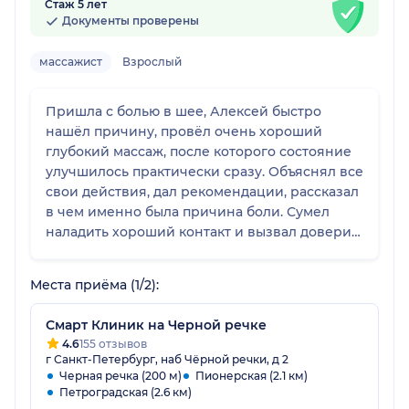
Стаж 5 лет
Документы проверены
массажист
Взрослый
Пришла с болью в шее, Алексей быстро
нашёл причину, провёл очень хороший
глубокий массаж, после которого состояние
улучшилось практически сразу. Объяснял все
свои действия, дал рекомендации, рассказал
в чем именно была причина боли. Сумел
наладить хороший контакт и вызвал доверие.
Искала специалиста для экстренной записи и
очень рада, что попала именно к нему.
Места приёма (1/2):
Спасибо!
Смарт Клиник на Черной речке
4.6
155 отзывов
г Санкт-Петербург, наб Чёрной речки, д 2
Черная речка (200 м)
Пионерская (2.1 км)
Петроградская (2.6 км)