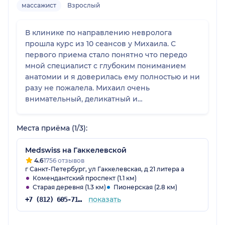
массажист
Взрослый
В клинике по направлению невролога
прошла курс из 10 сеансов у Михаила. С
первого приема стало понятно что передо
мной специалист с глубоким пониманием
анатомии и я доверилась ему полностью и ни
разу не пожалела. Михаил очень
внимательный, деликатный и
доброжелательный человек с волшебными
руками. После окончания курса я продолжаю
Места приёма (1/3):
поддерживающую терапию и всегда жду
очередного сеанса медицинского массажа.
Medswiss на Гаккелевской
Рекомендую обращаться к нему без опаски.
4.6
1756 отзывов
г Санкт-Петербург, ул Гаккелевская, д 21 литера а
Комендантский проспект (1.1 км)
Старая деревня (1.3 км)
Пионерская (2.8 км)
показать
+7 (812) 605-71-19